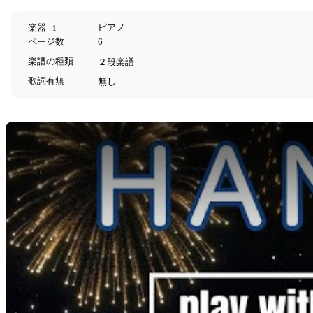
楽器
ピアノ
1
ページ数
6
楽譜の種類
２段楽譜
歌詞有無
無し