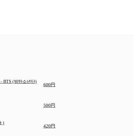
e
- BTS (방탄소년단)
600円
500円
ト)
420円