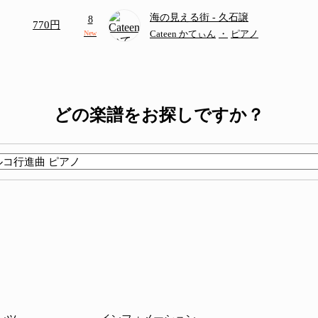
海の見える街
- 久石譲
8
770円
Cateen かてぃん
・
ピアノ
New
どの楽譜をお探しですか？