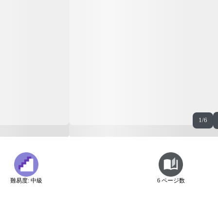
1/6
難易度: 中級
6 ページ数