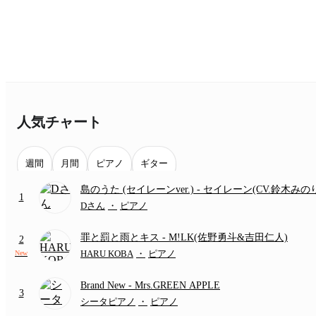
人気チャート
週間
月間
ピアノ
ギター
島のうた (セイレーンver.)
- セイレーン(CV.鈴木みの
1
(難易度:★★★★☆/歌詞・コード・ペダル付き/『映
Dさん
・
ピアノ
いかわ 人魚の島のひみつ』より)
罪と罰と雨とキス
- M!LK(佐野勇斗&吉田仁人)
2
HARU KOBA
・
ピアノ
New
Brand New
- Mrs.GREEN APPLE
3
シータピアノ
・
ピアノ