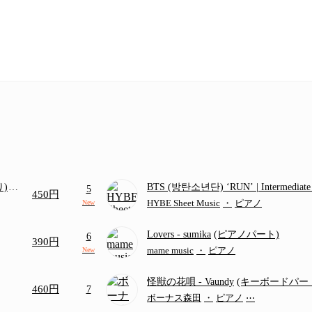
り)
BTS (방탄소년단) ‘RUN’ | Intermediat
5
450円
画ち
HYBE Sheet Music
・
ピアノ
New
Lovers
- sumika
(ピアノパート)
6
390円
mame music
・
ピアノ
New
怪獣の花唄
- Vaundy
(キーボードパー
460円
7
ボーナス森田
・
ピアノ
⋯