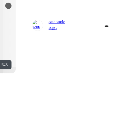
azno works
楽譜 7
拡大