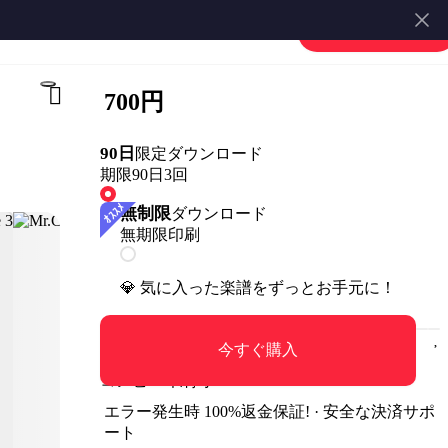
楽譜を販売する
会員登録・ログイン
700円
90日
限定ダウンロード
期限90日
3回
無制限
ダウンロード
無期限
印刷
💎 気に入った楽譜をずっとお手元に！
今すぐ購入
コンビニ印刷可
エラー発生時 100%返金保証! · 安全な決済サポ
ート