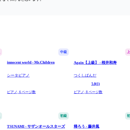
級
中級
innocent world - Mr.Children
Again【上級】 - 桜井和寿
シータピアノ
つくしぱんだ
5.0
(1)
ピアノ,
6 ページ数
ピアノ,
8 ページ数
級
初級
TSUNAMI - サザンオールスターズ
帰ろう - 藤井風