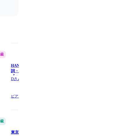
上級
初級
HANABI - Mr.Children
HANABI (難易度:★★☆☆☆/歌
詞・コード・ペダル付き/ドラマ
『コード・ブルー -ドクターヘリ緊
Dさん
龍藏_Ryuzo
急救命-』主題歌) - Mr.Children
5.0
(1)
ピアノ61鍵盤の他1,
11 ページ数
アコースティックギター,
5 ペー
初級
初級
東京 (ピアノソロアレンジ) - JUJU
若者のすべて (ピアノソロアレ