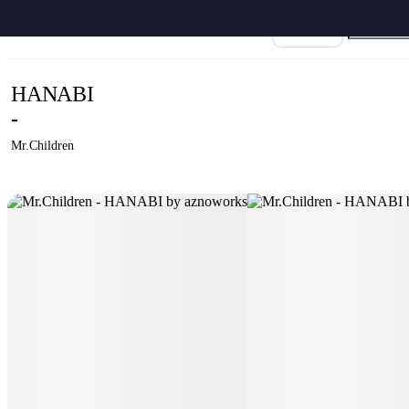
ホーム
›
Mr.Children
›
HANABI
›
Mr.Children - HANABI by aznoworks
楽譜名
HANABI
-
Mr.Children