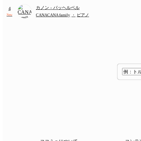
カノン
- パッヘルベル
4
CANACANA family
・
ピアノ
New