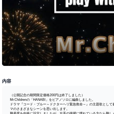
内容
（公開記念の期間限定価格200円は終了しました）
Mr.Childrenの「HANABI」をピアノソロに編曲しました。
ドラマ『コード・ブルー～ドクターヘリ緊急救命～』の主題歌として書き
マのさまざまなシーンを思い出します。
難易度を中級に設定しましたが、左手の跳躍に慣れている方なら難し