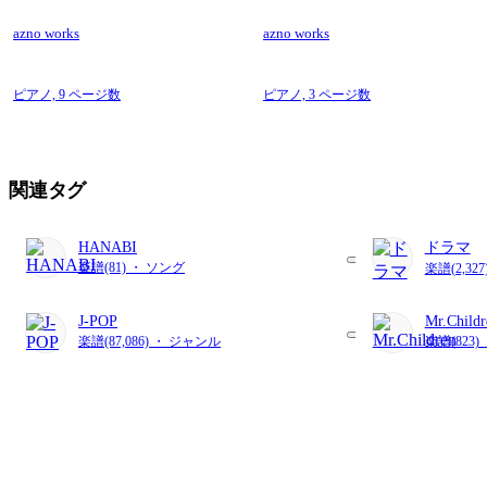
azno works
azno works
ピアノ,
9 ページ数
ピアノ,
3 ページ数
関連タグ
HANABI
ドラマ
楽譜(81) ・ ソング
楽譜(2,32
J-POP
Mr.Childr
楽譜(87,086) ・ ジャンル
楽譜(823