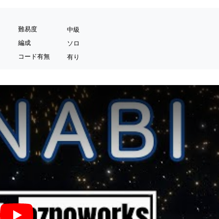
難易度
中級
編成
ソロ
コード有無
有り
HANABI - Mr.Children