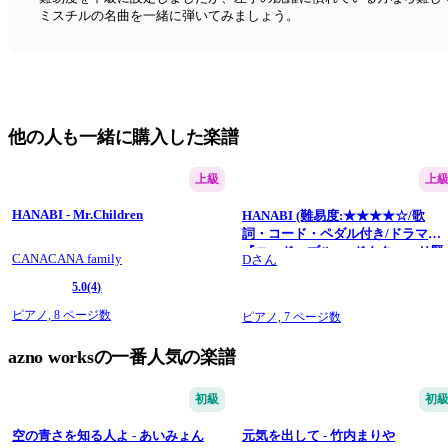
ミスチルの名曲を一緒に弾いてみましょう。
他の人も一緒に購入した楽譜
上級
上
HANABI - Mr.Children
HANABI (難易度:★★★★☆/歌
詞・コード・ペダル付き/ドラマ
『コード・ブルー -ドクターヘリ緊
CANACANA family
Dさん
急救命-』主題歌) - Mr.Children
5.0
(4)
ピアノ,
8 ページ数
ピアノ,
7 ページ数
azno worksの一番人気の楽譜
初級
初
空の青さを知る人よ - あいみょん
元気を出して - 竹内まりや