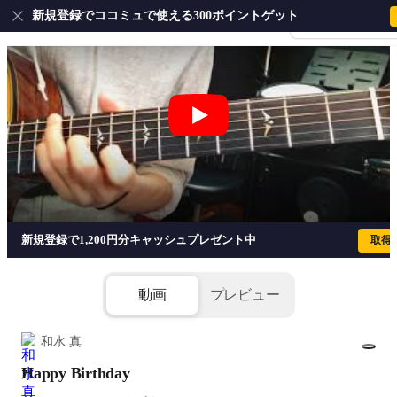
新規登録でココミュで使える300ポイントゲット
会員登録・ログイ
Happy Birthday
新規登録で1,200円分キャッシュプレゼント中
取得
動画
プレビュー
和水 真
Happy Birthday
1/2