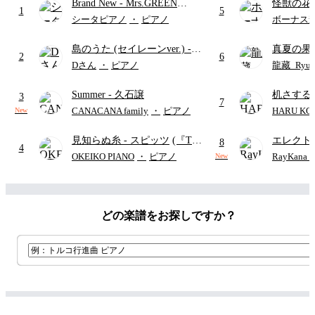
Brand New
- Mrs.GREEN
怪獣の花
1
5
APPLE
ードパー
シータピアノ
・
ピアノ
ボーナス
島のうた (セイレーンver.)
-
真夏の果
2
6
セイレーン(CV.鈴木みのり)
ターズ
Dさん
・
ピアノ
龍藏_Ryuz
(難易度:★★☆☆☆/歌詞・コ
Summer
- 久石譲
机さする
ード・ペダル付き/『映画ちい
3
7
かわ 人魚の島のひみつ』よ
CANACANA family
・
ピアノ
HARU KO
New
り)
見知らぬ糸
- スピッツ
(『Tシ
エレクト
8
4
ャツが乾くまで』ドラマ主題
ディズニ
OKEIKO PIANO
・
ピアノ
RayKan
New
歌)
どの楽譜をお探しですか？