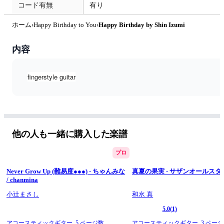
コード有無
有り
ホーム
›
Happy Birthday to You
›
Happy Birthday by Shin Izumi
内容
fingerstyle guitar
他の人も一緒に購入した楽譜
プロ
Never Grow Up (難易度●●●) - ちゃんみな
真夏の果実 - サザンオールスタ
/ chanmina
小辻まさし
和水 真
5.0
(1)
アコースティックギター,
5 ページ数
アコースティックギター,
3 ペー