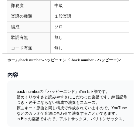
難易度
中級
楽譜の種類
１段楽譜
編成
ソロ
歌詞有無
無し
コード有無
無し
ホーム
›
back number
›
ハッピーエンド
›
back number - ハッピーエンド (in E♭|アルトサックス等) by Ayu Saxophone & Sheet Music
内容
back numberの「ハッピーエンド」のin E♭譜です。
譜めくりやすさと読みやすさにこだわった楽譜です。練習記号
つき・迷子にならない構成で演奏もスムーズ。
原曲キー・原曲と同じ構成で作成されていますので、YouTube
などのカラオケ音源に合わせて演奏することができます。
in E♭の楽譜ですので、アルトサックス、バリトンサックス、
E♭クラリネット、アルトクラリネットなどで演奏するのに適
しています。
■
YouTubeチャンネル