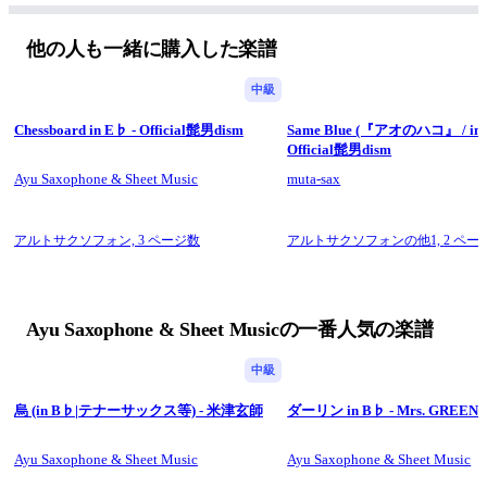
■
販売楽譜一覧
他の人も一緒に購入した楽譜
中級
Chessboard in E♭ - Official髭男dism
Same Blue (『アオのハコ』 / in E
Official髭男dism
Ayu Saxophone & Sheet Music
muta-sax
アルトサクソフォン,
3 ページ数
アルトサクソフォンの他1,
2 ペー
Ayu Saxophone & Sheet Musicの一番人気の楽譜
中級
烏 (in B♭|テナーサックス等) - 米津玄師
ダーリン in B♭ - Mrs. GREEN 
Ayu Saxophone & Sheet Music
Ayu Saxophone & Sheet Music