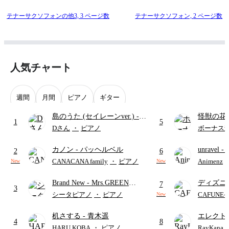
テナーサクソフォンの他3,
3 ページ数
テナーサクソフォン,
2 ページ数
人気チャート
週間
月間
ピアノ
ギター
島のうた (セイレーンver.)
-
怪獣の花
1
5
セイレーン(CV.鈴木みのり)
ードパー
Dさん
・
ピアノ
ボーナス
(難易度:★★★★☆/歌詞・コ
カノン
- パッヘルベル
unravel
-
ード・ペダル付き/『映画ちい
2
6
雨
かわ 人魚の島のひみつ』よ
CANACANA family
・
ピアノ
Animenz
New
New
り)
Brand New
- Mrs.GREEN
ディズニ
7
3
APPLE
レー
- Di
シータピアノ
・
ピアノ
CAFUNE
New
ィズニー/D
机さする
- 青木遥
エレクト
ード有)
4
8
ディズニ
HARU KOBA
・
ピアノ
RayKan