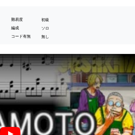
難易度
初級
編成
ソロ
コード有無
無し