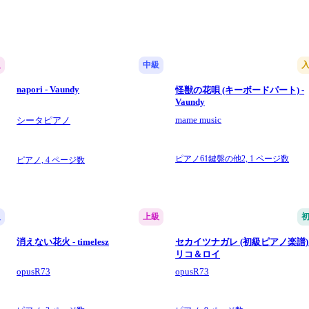
級
中級
napori - Vaundy
怪獣の花唄 (キーボードパート) -
Vaundy
mame music
シータピアノ
ピアノ61鍵盤の他2,
1 ページ数
ピアノ,
4 ページ数
級
上級
消えない花火 - timelesz
セカイツナガレ (初級ピアノ楽譜) 
リコ＆ロイ
opusR73
opusR73