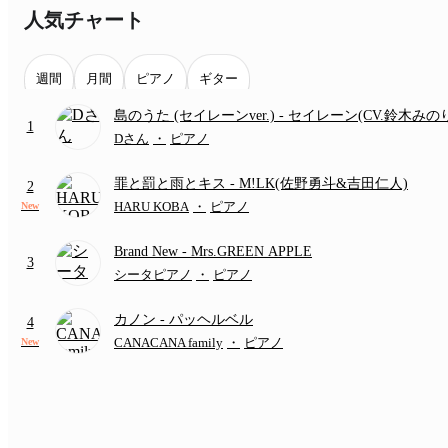
人気チャート
週間
月間
ピアノ
ギター
島のうた (セイレーンver.)
- セイレーン(CV.鈴木みの
1
(難易度:★★★★☆/歌詞・コード・ペダル付き/『映
Dさん
・
ピアノ
いかわ 人魚の島のひみつ』より)
罪と罰と雨とキス
- M!LK(佐野勇斗&吉田仁人)
2
HARU KOBA
・
ピアノ
New
Brand New
- Mrs.GREEN APPLE
3
シータピアノ
・
ピアノ
カノン
- パッヘルベル
4
CANACANA family
・
ピアノ
New