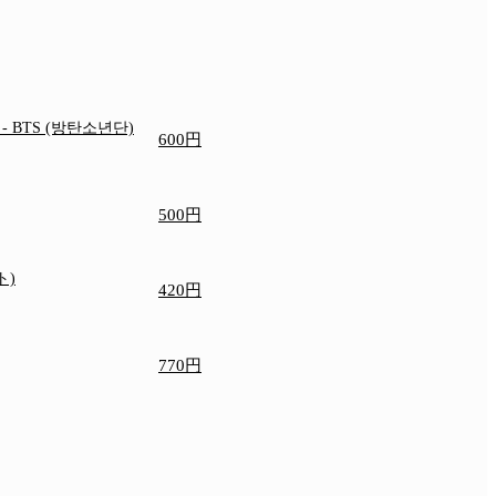
e
- BTS (방탄소년단)
600円
500円
ト)
420円
770円