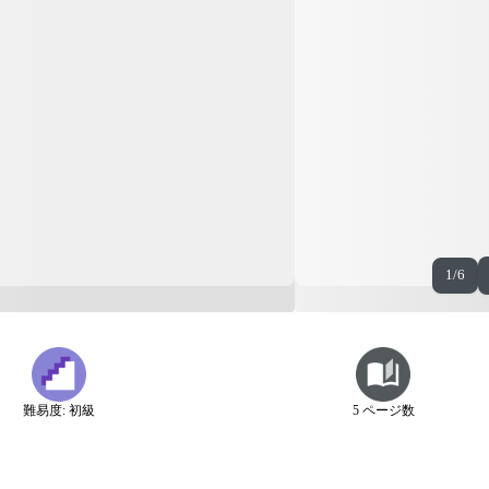
1/6
難易度: 初級
5 ページ数