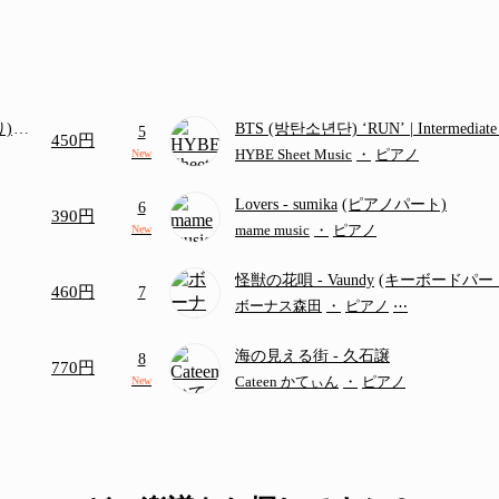
り)
BTS (방탄소년단) ‘RUN’ | Intermediat
5
450円
画ち
HYBE Sheet Music
・
ピアノ
New
Lovers
- sumika
(ピアノパート)
6
390円
mame music
・
ピアノ
New
怪獣の花唄
- Vaundy
(キーボードパー
460円
7
ボーナス森田
・
ピアノ
⋯
海の見える街
- 久石譲
8
770円
Cateen かてぃん
・
ピアノ
New