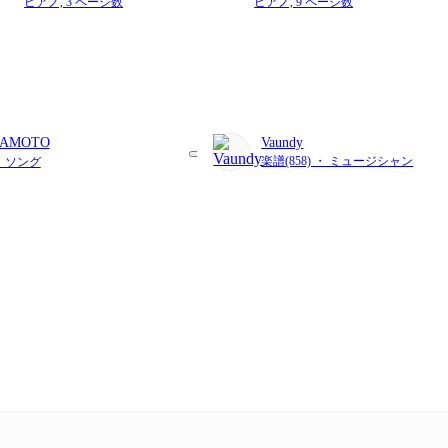
ピアノ,
3 ページ数
ピアノ,
9 ページ数
AMOTO
Vaundy
楽譜(858) ・ ミュージシャン
・ ソング