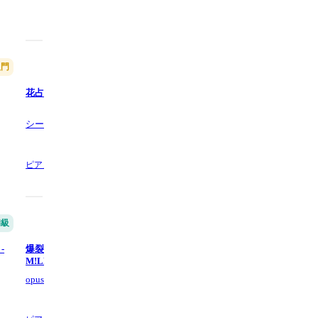
入門
中級
花占い - Vaundy
走れSAKAMOTO - Vaundy
GenKi T
シータピアノ
ドラム,
3 ページ数
ピアノ,
5 ページ数
初級
中級
-
爆裂愛してる (中級ピアノ楽譜) -
笑ったり転んだり (初級用ピア
M!LK
譜) - 佐藤良成
opusR73
opusR73
5.0
(1)