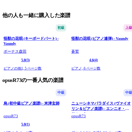
他の人も一緒に購入した楽譜
初級
上
怪獣の花唄 (キーボードパート) -
怪獣の花唄 (ピアノ連弾) - Vaundy
Vaundy
ボーナス森田
蒼鷲
5.0
(3)
4.6
(4)
ピアノの他1,
5 ページ数
ピアノ,
6 ページ数
opusR73の一番人気の楽譜
中級
中
烏 (初中級ピアノ楽譜) - 米津玄師
ニューシネマパラダイス (ヴァイオ
リン＆ピアノ楽譜) - エンニオ・モ
リコーネ
opusR73
opusR73
5.0
(1)