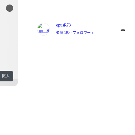
opusR73
楽譜 195
· フォロワー 8
拡大