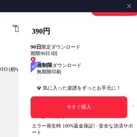
楽譜を販売する
会員登録・ログイン
390円
90日
限定ダウンロード
期限90日
3回
無制限
ダウンロード
無期限
印刷
💎 気に入った楽譜をずっとお手元に！
今すぐ購入
コンビニ印刷可
エラー発生時 100%返金保証! · 安全な決済サポ
ート