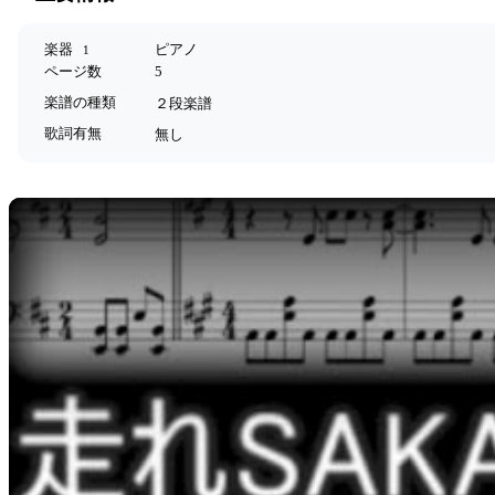
楽器
ピアノ
1
ページ数
5
楽譜の種類
２段楽譜
歌詞有無
無し