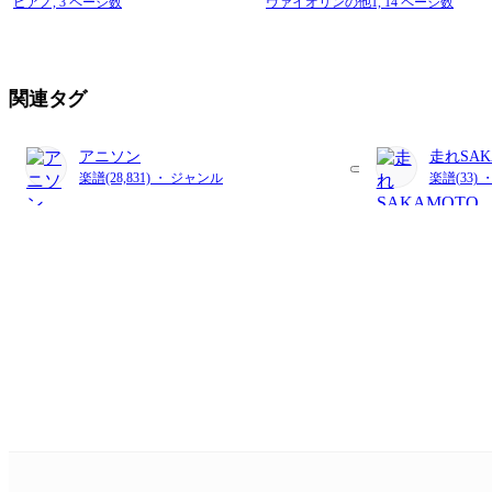
ピアノ,
3 ページ数
ヴァイオリンの他1,
14 ページ数
関連タグ
アニソン
走れSAK
楽譜(28,831) ・ ジャンル
楽譜(33) 