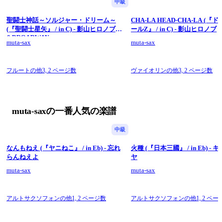
中級
聖闘士神話～ソルジャー・ドリーム～
CHA-LA HEAD-CHA-LA (
(『聖闘士星矢』 / in C) - 影山ヒロノブ
ールZ』 / in C) - 影山ヒロノブ
&BROADWAY
muta-sax
muta-sax
フルートの他3,
2 ページ数
ヴァイオリンの他3,
2 ページ数
muta-saxの一番人気の楽譜
中級
なんもねえ (『ヤニねこ』 / in Eb) - 忘れ
火種 (『日本三國』 / in Eb) -
らんねえよ
ヤ
muta-sax
muta-sax
アルトサクソフォンの他1,
2 ページ数
アルトサクソフォンの他1,
2 ペー