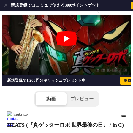
新規登録でココミュで使える300ポイントゲット
会員登録・ログイ
HEATS (『真ゲッターロボ 世界最後の日』
新規登録で1,200円分キャッシュプレゼント中
取得
動画
プレビュー
muta-sax
HEATS (『真ゲッターロボ 世界最後の日』 / in C)
1/2