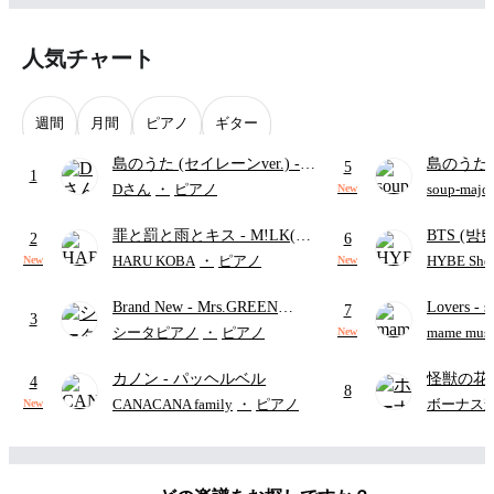
人気チャート
週間
月間
ピアノ
ギター
島のうた (セイレーンver.)
-
島のうた 
5
1
セイレーン(CV.鈴木みのり)
映画ちい
Dさん
・
ピアノ
soup-majo
New
(難易度:★★★★☆/歌詞・コ
つ
(ドレ
罪と罰と雨とキス
- M!LK(佐
BTS (방탄
ード・ペダル付き/『映画ちい
2
6
野勇斗&吉田仁人)
Intermedi
かわ 人魚の島のひみつ』よ
HARU KOBA
・
ピアノ
HYBE Shee
New
New
단)
り)
Brand New
- Mrs.GREEN
Lovers
- 
7
3
APPLE
ト)
シータピアノ
・
ピアノ
mame musi
New
カノン
- パッヘルベル
怪獣の花
4
8
ードパー
CANACANA family
・
ピアノ
ボーナス
New