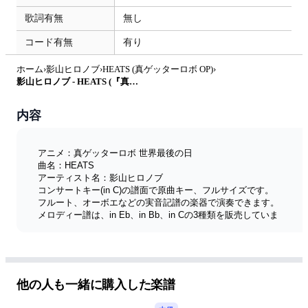
歌詞有無
無し
コード有無
有り
ホーム
›
影山ヒロノブ
›
HEATS (真ゲッターロボ OP)
›
影山ヒロノブ - HEATS (『真ゲッターロボ 世界最後の日』 / in C) by muta-sax
内容
アニメ：真ゲッターロボ 世界最後の日
曲名：HEATS
アーティスト名：影山ヒロノブ
コンサートキー(in C)の譜面で原曲キー、フルサイズです。
フルート、オーボエなどの実音記譜の楽器で演奏できます。
メロディー譜は、in Eb、in Bb、in Cの3種類を販売していま
す。
全楽譜リスト
他の人も一緒に購入した楽譜