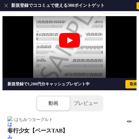
新規登録でココミュで使える300ポイントゲット
会員登録・ログイ
非行少女【ベースTAB】 - UNFAIR RU
新規登録で1,200円分キャッシュプレゼント中
取得
動画
プレビュー
はちみつヨーグルト
非行少女【ベースTAB】
1/5