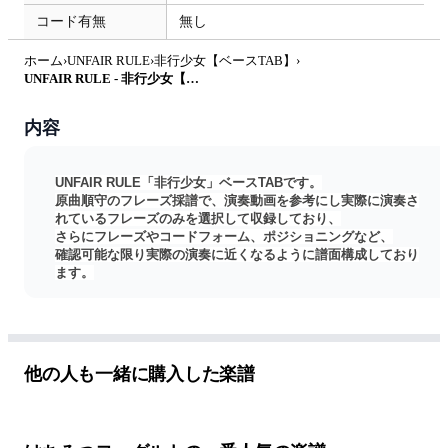
コード有無
無し
ホーム
›
UNFAIR RULE
›
非行少女【ベースTAB】
›
UNFAIR RULE - 非行少女【ベースTAB】 by はちみつヨーグルト
内容
UNFAIR RULE「非行少女」ベースTABです。
原曲順守のフレーズ採譜で、演奏動画を参考にし実際に演奏さ
れているフレーズのみを選択して収録しており、
さらにフレーズやコードフォーム、ポジショニングなど、
確認可能な限り実際の演奏に近くなるように譜面構成しており
ます。
こちらから当楽譜のサンプル音源を視聴できます
https://youtu.be/BNXbsx-LLm0
こちらより同楽曲のギターTABもご購入いただけます。
https://kokomu.jp/sheet-music/110290
他の人も一緒に購入した楽譜