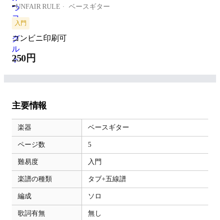
-
UNFAIR RULE
ベースギター
入門
コンビニ印刷可
250円
主要情報
楽器
ベースギター
ページ数
5
難易度
入門
楽譜の種類
タブ+五線譜
編成
ソロ
歌詞有無
無し