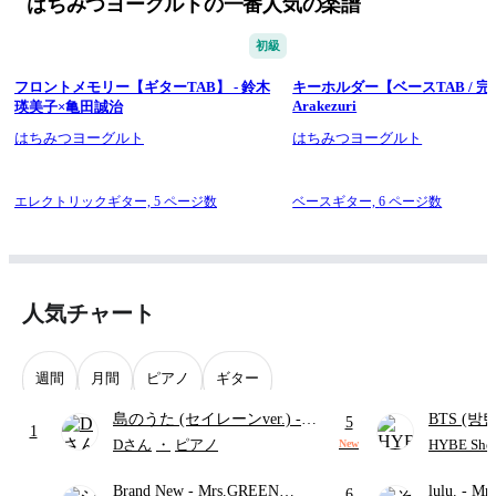
はちみつヨーグルトの一番人気の楽譜
初級
フロントメモリー【ギターTAB】 - 鈴木
キーホルダー【ベースTAB / 完
Arakezuri
瑛美子×亀田誠治
はちみつヨーグルト
はちみつヨーグルト
エレクトリックギター,
5 ページ数
ベースギター,
6 ページ数
人気チャート
週間
月間
ピアノ
ギター
島のうた (セイレーンver.)
-
BTS (방탄
5
1
セイレーン(CV.鈴木みのり)
Intermedi
Dさん
・
ピアノ
HYBE Shee
New
(難易度:★★★★☆/歌詞・コ
단)
Brand New
- Mrs.GREEN
lulu.
- Mr
ード・ペダル付き/『映画ちい
6