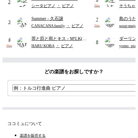
2
APPLE
かわ 人魚の島のひみつ』よ
シータピアノ
・
ピアノ
そうちゃ
New
り)
Summer
- 久石譲
島のうた 
7
3
映画ちい
CANACANA family
・
ピアノ
soup-majo
New
つ
(ドレ
罪と罰と雨とキス
- M!LK(佐
ダーリン
4
8
野勇斗&吉田仁人)
APPLE
HARU KOBA
・
ピアノ
yomo_pia
New
付き／フ
どの楽譜をお探しですか？
ココミュについて
楽譜を販売する