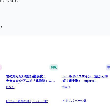
を作成しています。
す！
級
初級
君の知らない物語 (難易度：
ワールドイズマイン （超かぐや
★★☆☆☆/アニメ「化物語」エン
姫！劇中歌） - supercell
ディングテーマ) - supercell
rilaku
Dさん
ピアノ,
6 ページ数
ピアノ61鍵盤の他1,
15 ページ数