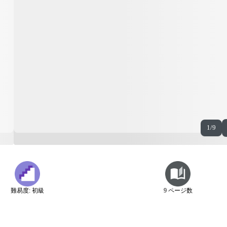
1/9
難易度: 初級
9 ページ数