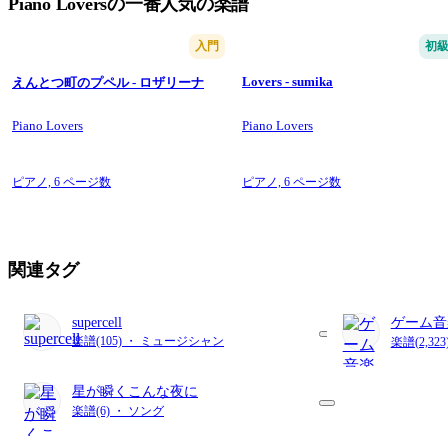
Piano Loversの一番人気の楽譜
入門
初
Lovers - sumika
えんとつ町のプペル - ロザリーナ
Piano Lovers
Piano Lovers
ピアノ,
6 ページ数
ピアノ,
6 ページ数
関連タグ
supercell
ゲーム音
楽譜(105) ・ ミュージシャン
楽譜(2,32
星が瞬くこんな夜に
楽譜(6) ・ ソング