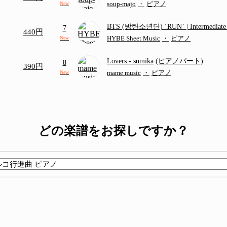
つ
(ドレミ付き初級)
soup-majo
・
ピアノ
New
BTS (방탄소년단) ‘RUN’ | Intermediat
7
440円
HYBE Sheet Music
・
ピアノ
New
Lovers
- sumika
(ピアノパート)
8
390円
mame music
・
ピアノ
New
どの楽譜をお探しですか？