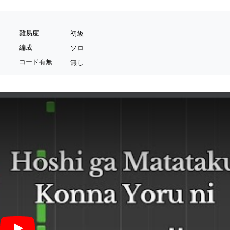
難易度
初級
編成
ソロ
コード有無
無し