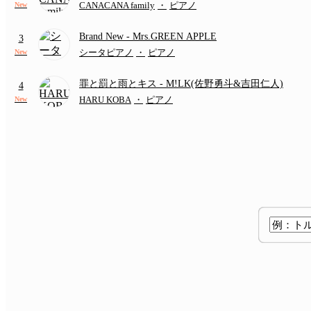
CANACANA family
・
ピアノ
New
Brand New
- Mrs.GREEN APPLE
3
シータピアノ
・
ピアノ
New
罪と罰と雨とキス
- M!LK(佐野勇斗&吉田仁人)
4
HARU KOBA
・
ピアノ
New