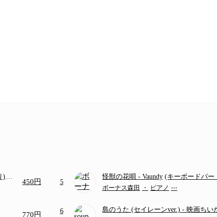
り)
怪獣の花唄
- Vaundy
(キーボードパー
450円
5
画ち
ボーナス森田
・
ピアノ
⋯
島のうた (セイレーンver.)
- 映画ち
6
770円