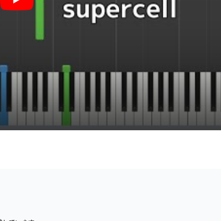
星が瞬くこんな夜に (魔法使いの夜) - supercell