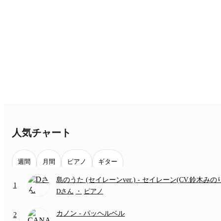
人気チャート
週間
月間
ピアノ
ギター
島のうた (セイレーンver.)
- セイレーン(CV.鈴木みの
1
(難易度:★★★★☆/歌詞・コード・ペダル付き/『映
Dさん
・
ピアノ
いかわ 人魚の島のひみつ』より)
カノン
- パッヘルベル
2