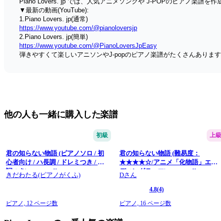
Piano Lovers. jp では、人気アニメソングや J-POPのピアノ楽譜
▼最新の動画(YouTube):
1.Piano Lovers. jp(通常)
https://www.youtube.com/@pianoloversjp
2.Piano Lovers. jp(簡単)
https://www.youtube.com/@PianoLoversJpEasy
弾きやすくて楽しいアニソンやJ-popのピアノ楽譜がたくさんありま
他の人も一緒に購入した楽譜
初級
上
君の知らない物語 (ピアノソロ / 初
君の知らない物語 (難易度：
心者向け / ハ長調 / ドレミつき / 歌
★★★★☆/アニメ「化物語」エン
詞つき) - supercell
ディングテーマ) - supercell
きだわたる(ピアノがくふ)
Dさん
4.8
(4)
ピアノ,
12 ページ数
ピアノ,
16 ページ数