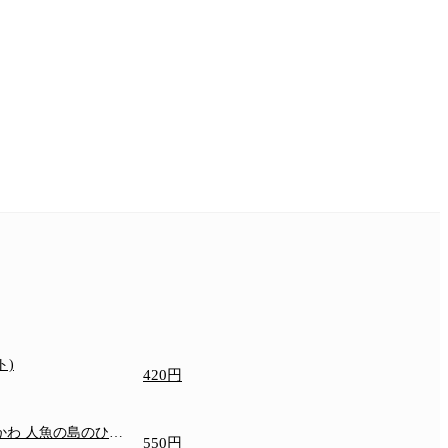
ト)
420円
いかわ 人魚の島のひみ
550円