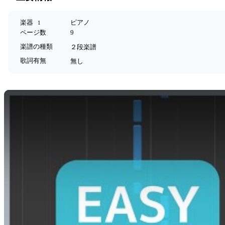
楽器
ピアノ
1
ページ数
9
楽譜の種類
２段楽譜
歌詞有無
無し