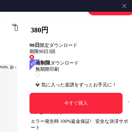
楽譜を販売する
会員登録・ログイン
380円
90日
限定ダウンロード
期限90日
3回
無制限
ダウンロード
無期限
印刷
💎 気に入った楽譜をずっとお手元に！
今すぐ購入
コンビニ印刷可
エラー発生時 100%返金保証! · 安全な決済サポ
ート