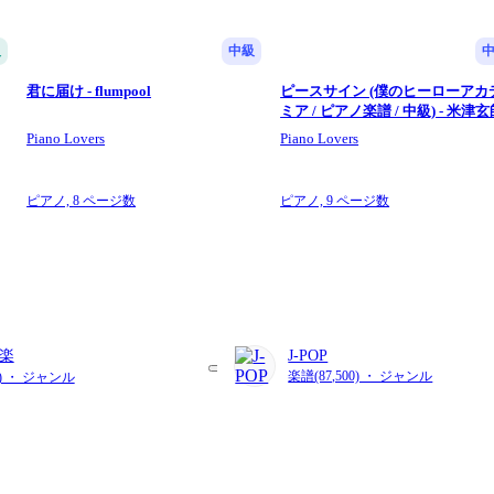
級
中級
君に届け - flumpool
ピースサイン (僕のヒーローアカ
ミア / ピアノ楽譜 / 中級) - 米津
Piano Lovers
Piano Lovers
ピアノ,
8 ページ数
ピアノ,
9 ページ数
楽
J-POP
楽譜(87,500) ・ ジャンル
3) ・ ジャンル