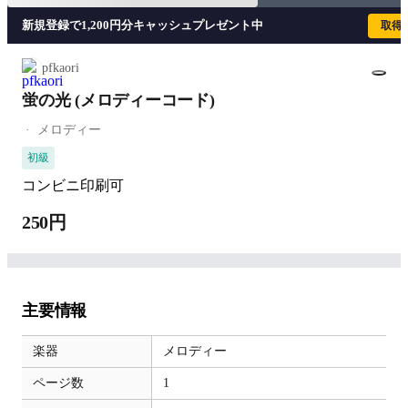
新規登録で1,200円分キャッシュプレゼント中
取得
pfkaori
蛍の光 (メロディーコード)
メロディー
初級
コンビニ印刷可
250円
主要情報
楽器
メロディー
ページ数
1