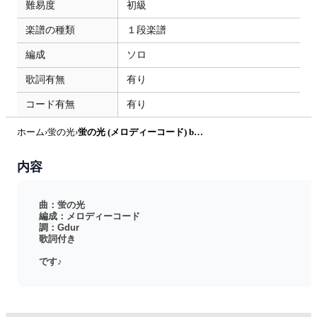
難易度
初級
楽譜の種類
１段楽譜
編成
ソロ
歌詞有無
有り
コード有無
有り
ホーム
›
蛍の光
›
蛍の光 (メロディーコード) by pfkaori
内容
曲：蛍の光
編成：メロディーコード
調：Gdur
歌詞付き
です♪