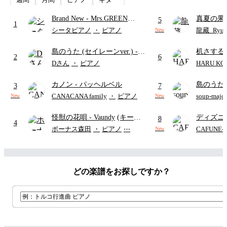
Brand New
- Mrs.GREEN
真夏の果
5
1
APPLE
ターズ
シータピアノ
・
ピアノ
龍藏_Ryuz
New
島のうた (セイレーンver.)
-
机さする
2
6
セイレーン(CV.鈴木みのり)
Dさん
・
ピアノ
HARU KO
(難易度:★★★★☆/歌詞・コ
カノン
- パッヘルベル
島のうた 
ード・ペダル付き/『映画ちい
3
7
映画ちい
かわ 人魚の島のひみつ』よ
CANACANA family
・
ピアノ
soup-majo
New
New
つ
(ドレ
り)
怪獣の花唄
- Vaundy
(キーボ
ディズニ
8
4
ードパート)
レー
- Di
ボーナス森田
・
ピアノ
⋯
CAFUNE
New
ィズニー/D
ード有)
どの楽譜をお探しですか？