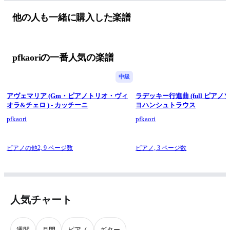
他の人も一緒に購入した楽譜
pfkaoriの一番人気の楽譜
中級
アヴェマリア (Gm・ピアノトリオ・ヴィ
ラデッキー行進曲 (full ピアノソ
オラ&チェロ ) - カッチーニ
ヨハンシュトラウス
pfkaori
pfkaori
ピアノの他2,
9 ページ数
ピアノ,
3 ページ数
人気チャート
週間
月間
ピアノ
ギター