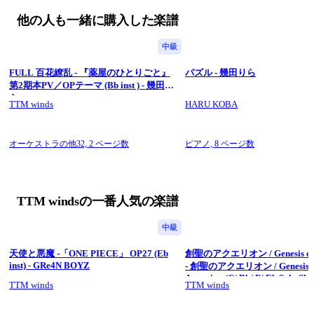
【 #ボクアカ OP 吹奏楽 合集 PACK 】20% off
他の人も一緒に購入した楽譜
海外 🌍 overseas ► 
https://mymusic.st/package/1669
日本 🇯🇵 Nippon ► 
https://kokomu.jp/sheet-music/68750
中級
伴奏 / Instrumental: 
https://ttmwinds.gumroad.com/l/Reweave
.
FULL 百花繚乱 - 『薬屋のひとりごと』
パズル - 幾田りら
【🟠Patreon🟠】► 
https://www.patreon.com/ttmwinds
第2期本PV／OPテーマ (Bb inst ) - 幾田り
【Donation 贊助】► 
ら
https://thetwistmen.gumroad.com/donation
TTM winds
HARU KOBA
.
Copyright © Kel.LStudio”24
All Rights Reserved.
オーケストラの他32,
2 ページ数
ピアノ,
8 ページ数
TTM windsの一番人気の楽譜
中級
天使と悪魔 -「ONE PIECE」 OP27 (Eb
創聖のアクエリオン / Genesis of 
inst) - GRe4N BOYZ
- 創聖のアクエリオン / Genesis o
Aquarion (C/ Bb/ F/ Eb Solo She
TTM winds
TTM winds
- AKINO