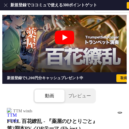
新規登録でココミュで使える300ポイントゲット
会員登録・ログイ
FULL 百花繚乱 - 『薬屋のひとりごと』第2
新規登録で1,200円分キャッシュプレゼント中
取得
動画
プレビュー
TTM winds
FULL 百花繚乱 - 『薬屋のひとりごと』
1/2
第2期本PV／OPテーマ (Eb inst )