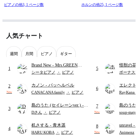
ピアノの他3,
1 ページ数
ホルンの他25,
1 ページ数
人気チャート
週間
月間
ピアノ
ギター
Brand New
- Mrs.GREEN
怪獣の花
1
5
APPLE
ードパー
シータピアノ
・
ピアノ
ボーナス
カノン
- パッヘルベル
エレクト
2
6
ディズニ
CANACANA family
・
ピアノ
RayKan
New
島のうた (セイレーンver.)
-
島のうた 
7
3
セイレーン(CV.鈴木みのり)
映画ちい
Dさん
・
ピアノ
soup-majo
New
(難易度:★★★★☆/歌詞・コ
つ
(ドレ
机さする
- 青木遥
unravel
-
ード・ペダル付き/『映画ちい
8
4
雨
かわ 人魚の島のひみつ』よ
HARU KOBA
・
ピアノ
Animenz
New