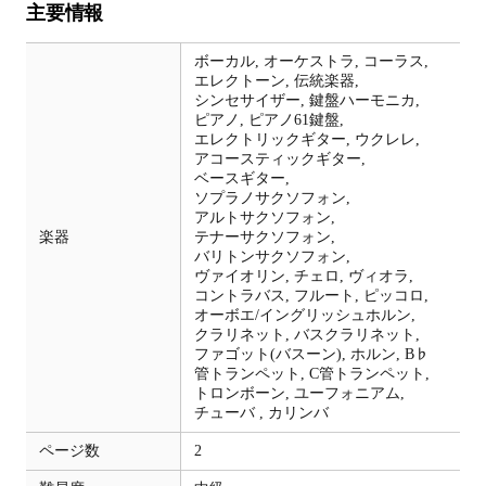
主要情報
ボーカル,
オーケストラ,
コーラス,
エレクトーン,
伝統楽器,
シンセサイザー,
鍵盤ハーモニカ,
ピアノ,
ピアノ61鍵盤,
エレクトリックギター,
ウクレレ,
アコースティックギター,
ベースギター,
ソプラノサクソフォン,
アルトサクソフォン,
楽器
テナーサクソフォン,
バリトンサクソフォン,
ヴァイオリン,
チェロ,
ヴィオラ,
コントラバス,
フルート,
ピッコロ,
オーボエ/イングリッシュホルン,
クラリネット,
バスクラリネット,
ファゴット(バスーン),
ホルン,
B♭
管トランペット,
C管トランペット,
トロンボーン,
ユーフォニアム,
チューバ ,
カリンバ
ページ数
2