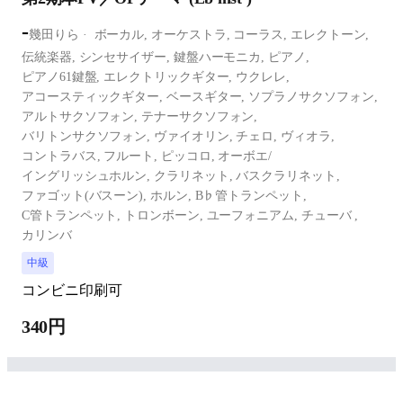
-
幾田りら
ボーカル,
オーケストラ,
コーラス,
エレクトーン,
伝統楽器,
シンセサイザー,
鍵盤ハーモニカ,
ピアノ,
ピアノ61鍵盤,
エレクトリックギター,
ウクレレ,
アコースティックギター,
ベースギター,
ソプラノサクソフォン,
アルトサクソフォン,
テナーサクソフォン,
バリトンサクソフォン,
ヴァイオリン,
チェロ,
ヴィオラ,
コントラバス,
フルート,
ピッコロ,
オーボエ/
イングリッシュホルン,
クラリネット,
バスクラリネット,
ファゴット(バスーン),
ホルン,
B♭管トランペット,
C管トランペット,
トロンボーン,
ユーフォニアム,
チューバ ,
カリンバ
中級
コンビニ印刷可
340円