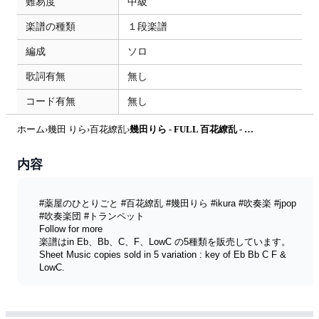
難易度
中級
楽譜の種類
１段楽譜
編成
ソロ
歌詞有無
無し
コード有無
無し
ホーム
›
幾田 りら
›
百花繚乱
›
幾田りら - FULL 百花繚乱 - 『薬屋のひとりごと』第2期本PV／OPテーマ (Eb inst) by Littlebrother Kel.L
内容
#薬屋のひとりごと #百花繚乱 #幾田りら #ikura #吹奏楽 #jpop
#吹奏楽団 #トランペット
Follow for more 
楽譜はin Eb、Bb、C、F、LowC の5種類を販売しています。
Sheet Music copies sold in 5 variation : key of Eb Bb C F & 
LowC.
楽譜リスト List of sheet music ► 
https://docs.google.com/spreadsheets/d/1ZvjEP6LyPhYqiSqhb
BFNpI4-_Jev-MH2d2tf5fbfneI/edit?usp=sharing
.