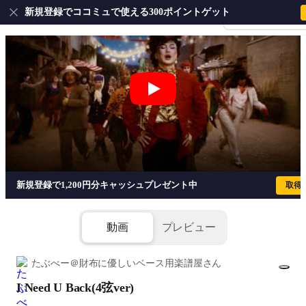
新規登録でココミュで使える300ポイントゲット
会員登録・ログイ
I Need U Back(4弦ver) - 藤井 風
新規登録で1,200円分キャッシュプレゼント中
取得
動画
プレビュー
たぶべー＠財布に優しいベース用楽譜屋さん
I Need U Back(4弦ver)
1/3