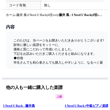
コード有無
無し
ホーム
›
藤井 風
›
I Need U Back(4弦ver)
›
藤井 風 - I Need U Back(4弦ver) by たぶべー
内容
このたびは、当ページをお開きいただきありがとうございます!
財布に優しい楽譜をモットーに、
価格と質にこだわって作成いたしました。
下記をお読みいただきご購入くださると励みになります。
◆特徴
学生さんでも初心者さんでも購入しやすいように、なるべく最
安値で、更に私自身ベーシストとして見やすさにもこだわって
作成し、販売をしております。
◆ 4弦or5弦
楽曲のタイトルに4弦ベース用か5弦ベース用かを明示しており
ます。
他の人も一緒に購入した楽譜
◆楽譜のポイント
五線譜とTAB譜面の2段譜です。
上級
TABの数字を見やすくする為に大きくして、
なるべく4小節ごとに段を区切っているので
I Need U Back - 藤井風
I Need U Back (中級ピアノ楽譜)
非常に読みやすいレイアウトを意識しています。 運指は人それ