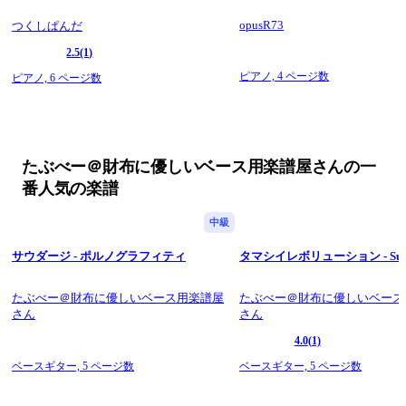
ぞれ&状況によっても
変化しますので表記数字を各自ご研究ください。
opusR73
つくしぱんだ
◆他楽曲 
たぶべー ←曲名 で検索お願いいたします。
2.5
(1)
ぜひ楽しんで弾いてください!
ピアノ,
4 ページ数
ピアノ,
6 ページ数
have fun playing!!!
Thank you for visiting this page!
I created this with a focus on both price and quality, with the 
motto of making music that is easy on the wallet.
I would be encouraged if you would read the following before 
たぶべー＠財布に優しいベース用楽譜屋さんの一
purchasing.
◆Features
番人気の楽譜
I create and sell these at the lowest possible price so that 
students and beginners can easily purchase them, and as a 
中級
bassist myself, I also pay attention to making them easy to 
read.
サウダージ - ポルノグラフィティ
タマシイレボリューション - Supe
◆4-string or 5-string
The title of the song clearly indicates whether it is for a 4-string 
たぶべー＠財布に優しいベース用楽譜屋
bass or a 5-string bass.
たぶべー＠財布に優しいベース
さん
◆Points of the score
さん
This is a two-line score with a staff and a TAB score.
4.0
(1)
The TAB numbers are large to make them easy to see, and the 
lines are divided every 4 bars as much as possible, so I am 
ベースギター,
5 ページ数
ベースギター,
5 ページ数
conscious of creating a layout that is very easy to read. 
Fingering varies from person to person and depending on the 