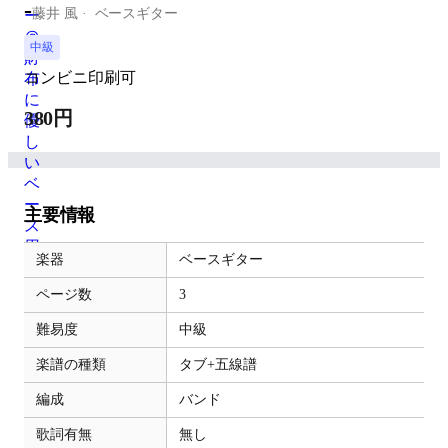
-
藤井 風
ベースギター
中級
コンビニ印刷可
380円
主要情報
楽器
ベースギター
ページ数
3
難易度
中級
楽譜の種類
タブ+五線譜
編成
バンド
歌詞有無
無し