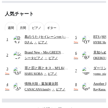
situation, so please study the notation numbers yourself.
◆Other songs
Please search for Tabubee ← song name.
人気チャート
Please enjoy playing!
Have fun playing! ! !.
이 페이지를 방문해 주셔서 감사합니다!
저는 '가성비 좋은 음악을 만든다'는 모토 아래 가격과 품질 모두
週間
月間
ピアノ
ギター
에 중점을 두고 이 악보를 제작했습니다.
구매 전에 다음 내용을 꼭 읽어주시기 바랍니다.
島のうた (セイレーンver.)
-
BTS (방탄
5
1
◆특징
セイレーン(CV.鈴木みのり)
Intermedi
Dさん
・
ピアノ
HYBE Shee
New
학생과 초보자도 쉽게 구매할 수 있도록 최저가로 제작 및 판매
(難易度:★★★★☆/歌詞・コ
단)
하고 있으며, 베이시스트로서 읽기 쉬운 악보를 만드는 데에도 
Brand New
- Mrs.GREEN
見知らぬ
ード・ペダル付き/『映画ちい
6
심혈을 기울이고 있습니다.
2
APPLE
ャツが乾
◆4현 또는 5현
かわ 人魚の島のひみつ』よ
シータピアノ
・
ピアノ
OKEIKO P
New
곡 제목을 통해 4현 베이스용인지 5현 베이스용인지 명확하게 
歌)
り)
알 수 있습니다.
罪と罰と雨とキス
- M!LK(佐
ダーリン
3
7
◆악보의 포인트
野勇斗&吉田仁人)
APPLE
HARU KOBA
・
ピアノ
yomo_pia
New
이 악보는 오선과 타브 악보가 있는 2줄 악보입니다.
付き／フ
타브 악보는 보기 쉽도록 크게 표시되어 있으며, 악보는 가능한 
情熱大陸
- 葉加瀬太郎
Another D
한 4마디마다 나누어 배치하여 읽기 쉬운 레이아웃을 만들었습
4
8
니다. 운지는 사람마다, 상황에 따라 다르므로 악보 번호를 직접 
Hurwitz
CANACANA family
・
ピアノ
RayKan
New
New
확인해 보시기 바랍니다.
◆다른 곡
Tabubee ← 곡명으로 검색해 주세요.
즐거운 연주 부탁드립니다!