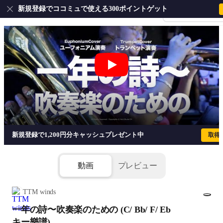
新規登録でココミュで使える300ポイントゲット
会員登録・ログイ
新規登録で1,200円分キャッシュプレゼント中
取得
動画
プレビュー
TTM winds
一年の詩〜吹奏楽のための (C/ Bb/ F/ Eb
1/1
添付ファイル(5個)
キー樂譜)