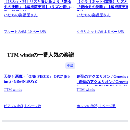
〔2S.Sax・Pf〕リズと青い鳥より『愛ゆ
【クラリネット4重奏】リズと
#TheTwistmen吹奏楽団 #TTM #改編 #fluteCover #香港樂團 #長
えの決断』【編成変更可】 (リズと青い
『愛ゆえの決断』【編成変更可】
笛
鳥) - 松田 彬人
彬人
#全力疾吹 #團而結之 #Instrumental #Windband #吹奏楽 #吹奏
いたちの楽譜屋さん
いたちの楽譜屋さん
楽団
.
Copyright © Kel.LStudio”24
フルートの他1,
10 ページ数
クラリネットの他1,
8 ページ数
All Rights Reserved.
TTM windsの一番人気の楽譜
中級
天使と悪魔 -「ONE PIECE」 OP27 (Eb
創聖のアクエリオン / Genesis of 
inst) - GRe4N BOYZ
- 創聖のアクエリオン / Genesis o
Aquarion (C/ Bb/ F/ Eb Solo She
TTM winds
TTM winds
- AKINO
ピアノの他3,
1 ページ数
ホルンの他25,
1 ページ数