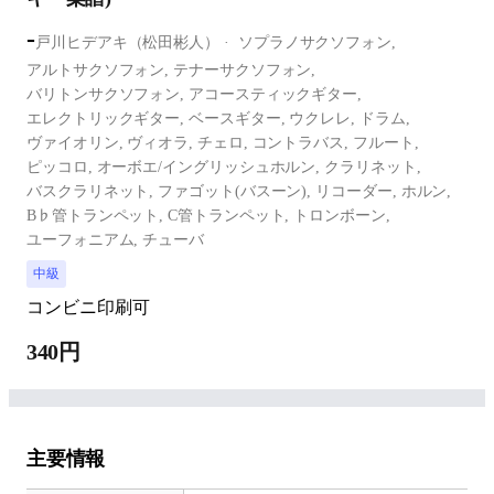
-
戸川ヒデアキ（松田彬人）
ソプラノサクソフォン,
アルトサクソフォン,
テナーサクソフォン,
バリトンサクソフォン,
アコースティックギター,
エレクトリックギター,
ベースギター,
ウクレレ,
ドラム,
ヴァイオリン,
ヴィオラ,
チェロ,
コントラバス,
フルート,
ピッコロ,
オーボエ/イングリッシュホルン,
クラリネット,
バスクラリネット,
ファゴット(バスーン),
リコーダー,
ホルン,
B♭管トランペット,
C管トランペット,
トロンボーン,
ユーフォニアム,
チューバ
中級
コンビニ印刷可
340円
主要情報