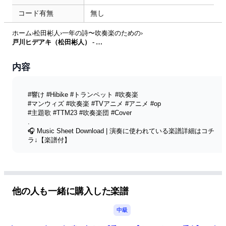
コード有無
無し
ホーム
›
松田彬人
›
一年の詩〜吹奏楽のための
›
戸川ヒデアキ（松田彬人） - 一年の詩〜吹奏楽のための (C/ Bb/ F/ Eb キー樂譜) by littlebrother Kel.L
内容
#響け #Hibike #トランペット #吹奏楽
#マンウィズ #吹奏楽 #TVアニメ #アニメ #op
#主題歌 #TTM23 #吹奏楽団 #Cover
.
🎧 Music Sheet Download | 演奏に使われている楽譜詳細はコチ
ラ↓【楽譜付】
【 一年の詩 音源付】► 
https://youtu.be/3VIfbbyWX_A?
si=KrrumNmsBDSQXl9y
.
【🟠Patreon🟠】► / ttmwinds
【Donation 贊助】► 
他の人も一緒に購入した楽譜
https://thetwistmen.gumroad.com/donation
.
中級
#TTM24 #TheSoloist #LONGMAN #無職転生 #無料楽庫 #jpop #
アニメ