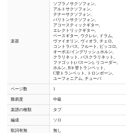
ソプラノサクソフォン,
アルトサクソフォン,
テナーサクソフォン,
バリトンサクソフォン,
アコースティックギター,
エレクトリックギター,
ベースギター,
ウクレレ,
ドラム,
楽器
ヴァイオリン,
ヴィオラ,
チェロ,
コントラバス,
フルート,
ピッコロ,
オーボエ/イングリッシュホルン,
クラリネット,
バスクラリネット,
ファゴット(バスーン),
リコーダー,
ホルン,
B♭管トランペット,
C管トランペット,
トロンボーン,
ユーフォニアム,
チューバ
ページ数
1
難易度
中級
楽譜の種類
タブ
編成
ソロ
歌詞有無
無し