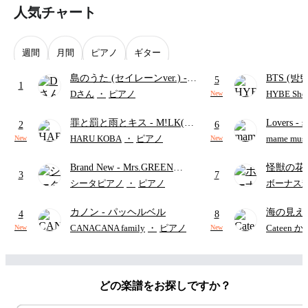
人気チャート
週間
月間
ピアノ
ギター
島のうた (セイレーンver.)
-
BTS (방탄
5
1
セイレーン(CV.鈴木みのり)
Intermedi
Dさん
・
ピアノ
HYBE Shee
New
(難易度:★★★★☆/歌詞・コ
단)
罪と罰と雨とキス
- M!LK(佐
Lovers
- 
ード・ペダル付き/『映画ちい
2
6
野勇斗&吉田仁人)
ト)
かわ 人魚の島のひみつ』よ
HARU KOBA
・
ピアノ
mame musi
New
New
り)
Brand New
- Mrs.GREEN
怪獣の花
3
7
APPLE
ードパー
シータピアノ
・
ピアノ
ボーナス
カノン
- パッヘルベル
海の見え
4
8
CANACANA family
・
ピアノ
Cateen 
New
New
どの楽譜をお探しですか？