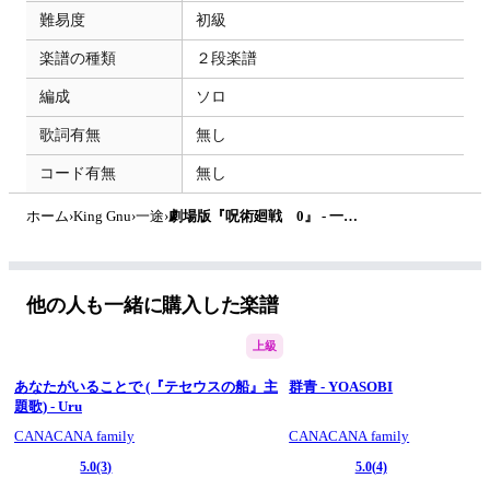
難易度
初級
楽譜の種類
２段楽譜
編成
ソロ
歌詞有無
無し
コード有無
無し
ホーム
›
King Gnu
›
一途
›
劇場版『呪術廻戦 0』 - 一途 (初心者向き) by はみんぐのかんたん楽譜
他の人も一緒に購入した楽譜
上級
あなたがいることで (『テセウスの船』主
群青 - YOASOBI
題歌) - Uru
CANACANA family
CANACANA family
5.0
(3)
5.0
(4)