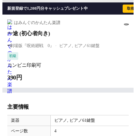
新規登録で1,200円分キャッシュプレゼント中
取得
はみんぐのかんたん楽譜
一途 (初心者向き)
-
劇場版『呪術廻戦 0』
ピアノ,
ピアノ61鍵盤
初級
コンビニ印刷可
390円
主要情報
楽器
ピアノ,
ピアノ61鍵盤
ページ数
4