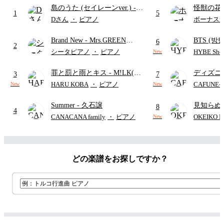
島のうた (セイレーンver.)
-
怪獣の花
1
5
セイレーン(CV.鈴木みのり)
ードパー
Dさん
・
ピアノ
ボーナス
(難易度:★★★★☆/歌詞・コ
Brand New
- Mrs.GREEN
BTS (방탄
ード・ペダル付き/『映画ちい
6
2
APPLE
Intermedi
かわ 人魚の島のひみつ』よ
シータピアノ
・
ピアノ
HYBE Shee
New
단)
り)
罪と罰と雨とキス
- M!LK(佐
ディズニ
3
7
野勇斗&吉田仁人)
レー
- Di
HARU KOBA
・
ピアノ
CAFUNE
New
New
ィズニー/D
Summer
- 久石譲
見知らぬ
ード有)
8
4
ャツが乾
CANACANA family
・
ピアノ
OKEIKO P
New
歌)
どの楽譜をお探しですか？