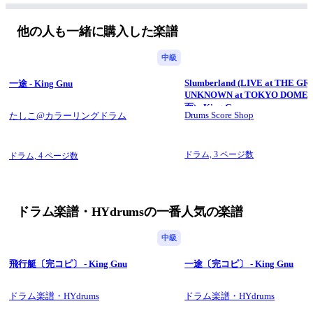
https://www.kokomu.jp/sheet-music/25414
他の人も一緒に購入した楽譜
中級
Slumberland (LIVE at THE G
一途 - King Gnu
UNKNOWN at TOKYO DOME
面) - King Gnu
Drums Score Shop
たしこ@カラーリングドラム
ドラム,
3 ページ数
ドラム,
4 ページ数
ドラム楽譜・HYdrumsの一番人気の楽譜
中級
飛行艇〔完コピ〕 - King Gnu
一途〔完コピ〕 - King Gnu
ドラム楽譜・HYdrums
ドラム楽譜・HYdrums