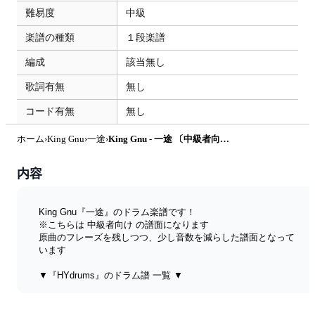
難易度
中級
楽譜の種類
１段楽譜
編成
該当無し
歌詞有無
無し
コード有無
無し
ホーム
›
King Gnu
›
一途
›
King Gnu - 一途 〔中級者向け〕 by HYdrums
内容
King Gnu『一途』のドラム楽譜です！ 
※こちらは 中級者向け の譜面になります
原曲のフレーズを残しつつ、少し音数を減らした譜面となって
います
▼『HYdrums』のドラム譜 一覧 ▼
https://www.kokomu.jp/artist/hydrums
▼ドラム譜の読み方（無料配布）▼ 