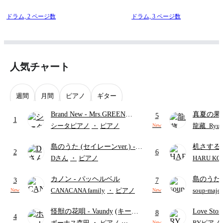
ドラム,
2 ページ数
ドラム,
3 ページ数
人気チャート
週間
月間
ピアノ
ギター
Brand New
- Mrs.GREEN
真夏の果
5
1
APPLE
ターズ
シータピアノ
・
ピアノ
龍藏_Ryuz
New
島のうた (セイレーンver.)
-
机さする
2
6
セイレーン(CV.鈴木みのり)
Dさん
・
ピアノ
HARU KO
(難易度:★★★★☆/歌詞・コ
カノン
- パッヘルベル
島のうた 
ード・ペダル付き/『映画ちい
3
7
映画ちい
かわ 人魚の島のひみつ』よ
CANACANA family
・
ピアノ
soup-majo
New
New
つ
(ドレ
り)
怪獣の花唄
- Vaundy
(キーボ
Love St
8
4
ードパート)
ボーナス森田
・
ピアノ
⋯
RYピアノ
New