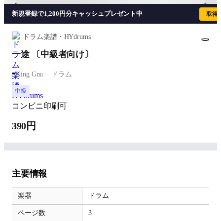
新規登録で1,200円分キャッシュプレゼント中
取得
ドラム楽譜・HYdrums
一途 〔中級者向け〕
-
King Gnu
ドラム
中級
コンビニ印刷可
390円
主要情報
楽器
ドラム
ページ数
3