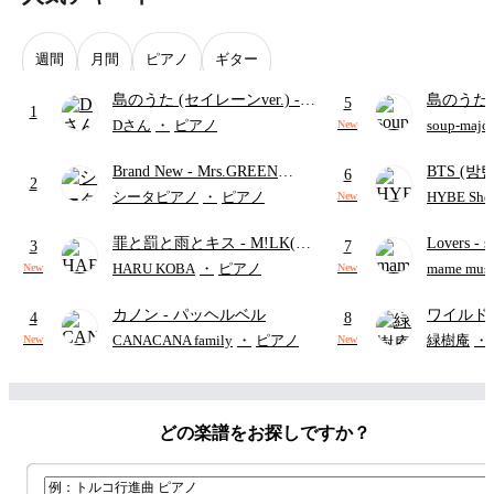
週間
月間
ピアノ
ギター
島のうた (セイレーンver.)
-
島のうた 
5
1
セイレーン(CV.鈴木みのり)
映画ちい
Dさん
・
ピアノ
soup-majo
New
(難易度:★★★★☆/歌詞・コ
つ
(ドレ
Brand New
- Mrs.GREEN
BTS (방탄
ード・ペダル付き/『映画ちい
6
2
APPLE
Intermedi
かわ 人魚の島のひみつ』よ
シータピアノ
・
ピアノ
HYBE Shee
New
단)
り)
罪と罰と雨とキス
- M!LK(佐
Lovers
- 
3
7
野勇斗&吉田仁人)
ト)
HARU KOBA
・
ピアノ
mame musi
New
New
カノン
- パッヘルベル
ワイルド
4
8
CANACANA family
・
ピアノ
緑樹庵
・
New
New
どの楽譜をお探しですか？