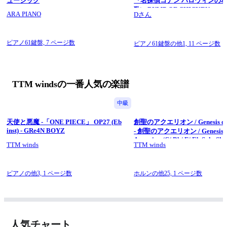
ュージック
『名探偵コナン ハロウィンの
【Donation 贊助】► 
歌) - BUMP OF CHICKEN
https://thetwistmen.gumroad.com/donation
ARA PIANO
Dさん
.
Copyright © Kel.LStudio”24
All Rights Reserved.
ピアノ61鍵盤,
7 ページ数
ピアノ61鍵盤の他1,
11 ページ数
TTM windsの一番人気の楽譜
中級
天使と悪魔 -「ONE PIECE」 OP27 (Eb
創聖のアクエリオン / Genesis of 
inst) - GRe4N BOYZ
- 創聖のアクエリオン / Genesis o
Aquarion (C/ Bb/ F/ Eb Solo She
TTM winds
TTM winds
- AKINO
ピアノの他3,
1 ページ数
ホルンの他25,
1 ページ数
人気チャート