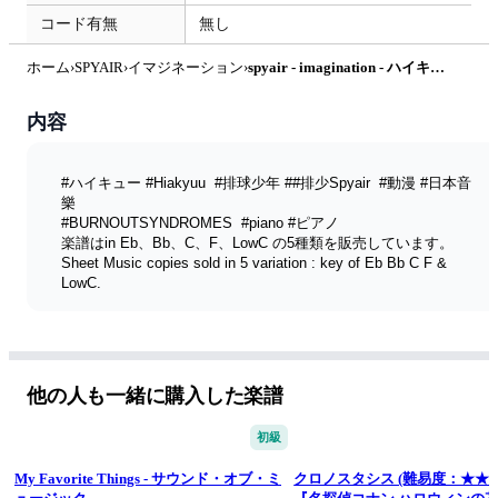
コード有無
無し
ホーム
›
SPYAIR
›
イマジネーション
›
spyair - imagination - ハイキュー!! op1 (ピアノ) by Littlbrother Kel.L
内容
#ハイキュー #Hiakyuu  #排球少年 ##排少Spyair  #動漫 #日本音
樂 
#BURNOUTSYNDROMES  #piano #ピアノ 
楽譜はin Eb、Bb、C、F、LowC の5種類を販売しています。
Sheet Music copies sold in 5 variation : key of Eb Bb C F & 
LowC.
楽譜リスト List of sheet music  ► 
https://docs.google.com/spreadsheets/d/1ZvjEP6LyPhYqiSqhb
BFNpI4-_Jev-MH2d2tf5fbfneI/edit?usp=sharing
.
【 #ボクアカ OP 吹奏楽 合集 PACK 】20% off 
他の人も一緒に購入した楽譜
海外 🌍 overseas ► 
https://mymusic.st/package/1669
日本 🇯🇵 Nippon ► 
https://kokomu.jp/sheet-music/68750
初級
伴奏 / Instrumental: 
https://ttmwinds.gumroad.com/l/Reweave
.
My Favorite Things - サウンド・オブ・ミ
クロノスタシス (難易度：★★
【🟠Patreon🟠】► 
https://www.patreon.com/ttmwinds