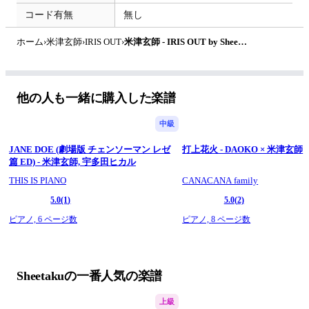
コード有無
無し
ホーム
›
米津玄師
›
IRIS OUT
›
米津玄師 - IRIS OUT by Sheetaku
他の人も一緒に購入した楽譜
中級
JANE DOE (劇場版 チェンソーマン レゼ
打上花火 - DAOKO × 米津玄師
篇 ED) - 米津玄師, 宇多田ヒカル
THIS IS PIANO
CANACANA family
5.0
(1)
5.0
(2)
ピアノ,
6 ページ数
ピアノ,
8 ページ数
Sheetakuの一番人気の楽譜
上級