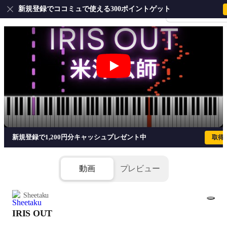
新規登録でココミュで使える300ポイントゲット
会員登録・ログイ
IRIS OUT - 米津玄師
新規登録で1,200円分キャッシュプレゼント中
取得
動画
プレビュー
Sheetaku
IRIS OUT
1/6