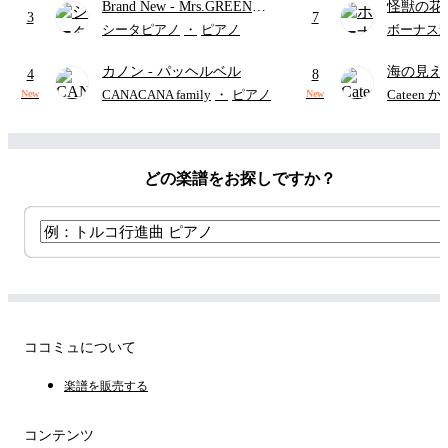
Brand New
- Mrs.GREEN
怪獣の花
3
7
APPLE
ードパー
シータピアノ
・
ピアノ
ボーナス
カノン
- パッヘルベル
海の見え
4
8
CANACANA family
・
ピアノ
Cateen 
New
New
どの楽譜をお探しですか？
ココミュについて
楽譜を販売する
コンテンツ