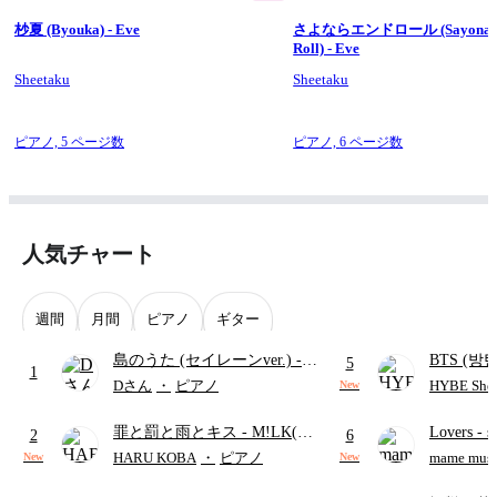
杪夏 (Byouka) - Eve
さよならエンドロール (Sayonara
Roll) - Eve
Sheetaku
Sheetaku
ピアノ,
5 ページ数
ピアノ,
6 ページ数
人気チャート
週間
月間
ピアノ
ギター
島のうた (セイレーンver.)
-
BTS (방탄
5
1
セイレーン(CV.鈴木みのり)
Intermedi
Dさん
・
ピアノ
HYBE Shee
New
(難易度:★★★★☆/歌詞・コ
단)
罪と罰と雨とキス
- M!LK(佐
Lovers
- 
ード・ペダル付き/『映画ちい
2
6
野勇斗&吉田仁人)
ト)
かわ 人魚の島のひみつ』よ
HARU KOBA
・
ピアノ
mame musi
New
New
り)