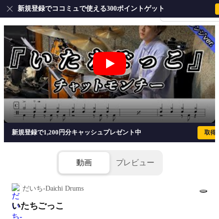
新規登録でココミュで使える300ポイントゲット
会員登録・ログイ
いたちごっこ - チャットモンチー
新規登録で1,200円分キャッシュプレゼント中
取得
動画
プレビュー
だいち-Daichi Drums
いたちごっこ
1/3