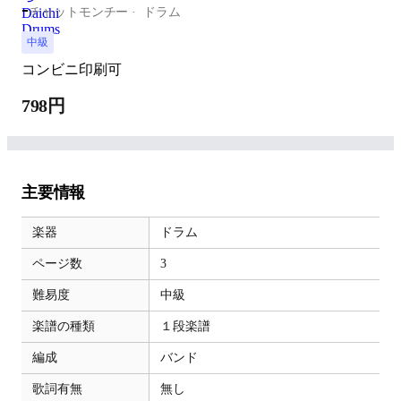
-
チャットモンチー
ドラム
中級
コンビニ印刷可
798円
主要情報
楽器
ドラム
ページ数
3
難易度
中級
楽譜の種類
１段楽譜
編成
バンド
歌詞有無
無し