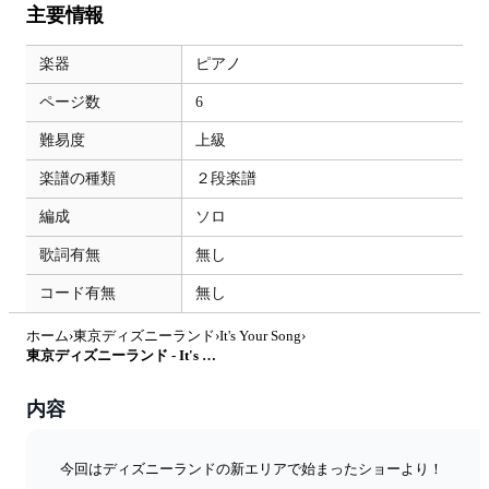
主要情報
楽器
ピアノ
ページ数
6
難易度
上級
楽譜の種類
２段楽譜
編成
ソロ
歌詞有無
無し
コード有無
無し
ホーム
›
東京ディズニーランド
›
It's Your Song
›
東京ディズニーランド - It's Your Song (ショー『ミッキーのマジカルミュージックワールド』より) by Trohishima
内容
今回はディズニーランドの新エリアで始まったショーより！