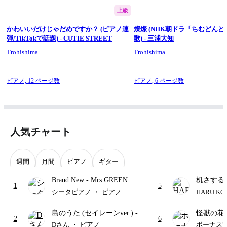
お手数ですがアンケートにご協力ください。よろしくお願いい
たします。
上級
https://forms.gle/xpWck2ZGNN2HMcBU6
かわいいだけじゃだめですか？ (ピアノ連
燦燦 (NHK朝ドラ「ちむどん
==========
弾/TikTokで話題) - CUTIE STREET
歌) - 三浦大知
Trohishima（トロヒシマ） 大学生。
Trohishima
Trohishima
毎週金曜日17時に動画を公開。 有名曲をピアノのソロ楽譜や連
弾楽譜をメインにアレンジしています。
▼WEBSITE
ピアノ,
12 ページ数
ピアノ,
6 ページ数
https://trohishima.com/
▼Twitter
@trohishima (
https://twitter.com/Trohishima
)
▼Instagram
@trohishima (
https://www.instagram.com/trohishima/
)
人気チャート
週間
月間
ピアノ
ギター
Brand New
- Mrs.GREEN
机さする
1
5
APPLE
シータピアノ
・
ピアノ
HARU KO
島のうた (セイレーンver.)
-
怪獣の花
2
6
セイレーン(CV.鈴木みのり)
ードパー
Dさん
・
ピアノ
ボーナス