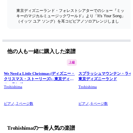
東京ディズニーランド・フォレストシアターでのショー『ミッ
キーのマジカルミュージックワールド』より「It's Your Song」
（イッツ ユア ソング）を耳コピピアノソロアレンジしまし
た。
フルバージョンでのお届けです。
＜アレンジコンセプト＞
この曲で特徴的なハモリを大切にしながらも、左手はシンプル
他の人も一緒に購入した楽譜
にリズムを刻んで、弾きやすくアレンジしました。
上級
関連動画…「スプラッシュマウンテン・ライドスルー / 東京デ
ィズニーランド」
https://youtu.be/gOK7QL-mwJQ
We Need a Little Christmas (ディズニー・
スプラッシュマウンテン・ライド
クリスマス・ストーリーズ) - 東京ディズ
東京ディズニーランド
✅チャンネル登録・Twitter・Instagramのフォローをぜひお願い
ニーランド
します！
Trohishima
Trohishima
#楽譜にしてみた　#東京ディズニーランド　#ディズニー　#ミ
ッキーのマジカルミュージックワールド　#楽譜　#ピアノ　#
ピアノ,
2 ページ数
ピアノ,
6 ページ数
ソロ　#trohishima
【楽譜を購入された方へ】
数ある楽譜の中からTrohishimaの楽譜を購入いただき誠にあり
Trohishimaの一番人気の楽譜
がとうございます。今後より良い楽譜を提供していくために、