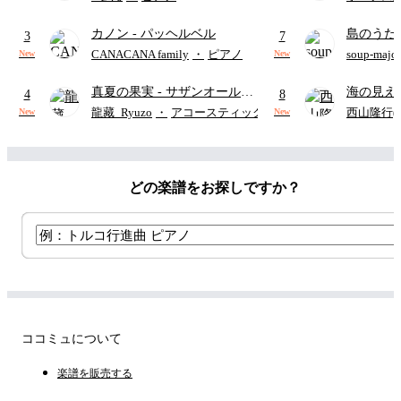
(難易度:★★★★☆/歌詞・コ
カノン
- パッヘルベル
島のうた 
ード・ペダル付き/『映画ちい
3
7
映画ちい
かわ 人魚の島のひみつ』よ
CANACANA family
・
ピアノ
soup-majo
New
New
つ
(ドレ
り)
真夏の果実
- サザンオールス
海の見え
4
8
ターズ
ウクレレ（S
龍藏_Ryuzo
・
アコースティックギター
西山隆行(Nis
New
New
アレンジ譜
どの楽譜をお探しですか？
ココミュについて
楽譜を販売する