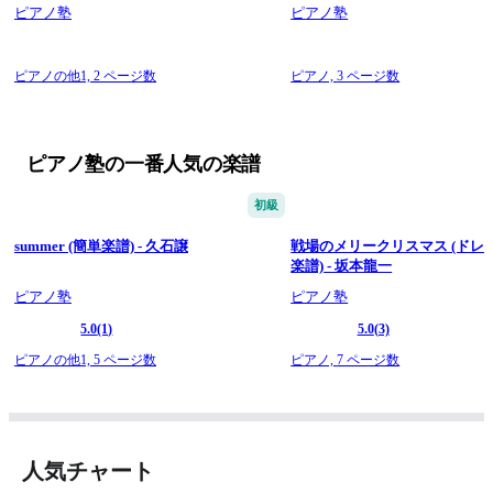
ピアノ塾
ピアノ塾
ピアノの他1,
2 ページ数
ピアノ,
3 ページ数
ピアノ塾の一番人気の楽譜
初級
summer (簡単楽譜) - 久石譲
戦場のメリークリスマス (ドレ
楽譜) - 坂本龍一
ピアノ塾
ピアノ塾
5.0
(1)
5.0
(3)
ピアノの他1,
5 ページ数
ピアノ,
7 ページ数
人気チャート