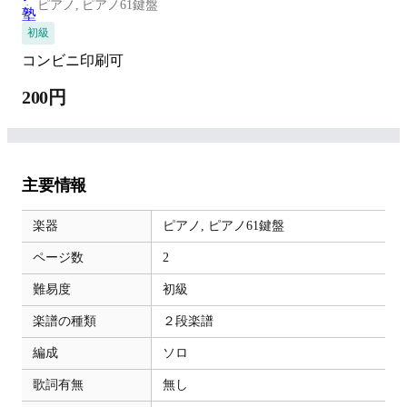
ピアノ,
ピアノ61鍵盤
初級
コンビニ印刷可
200円
主要情報
楽器
ピアノ,
ピアノ61鍵盤
ページ数
2
難易度
初級
楽譜の種類
２段楽譜
編成
ソロ
歌詞有無
無し