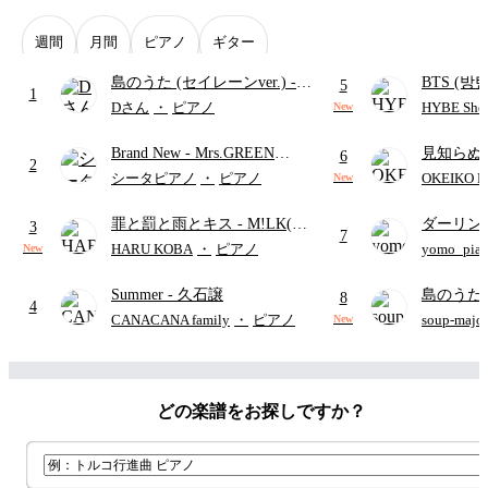
週間
月間
ピアノ
ギター
島のうた (セイレーンver.)
-
BTS (방탄
5
1
セイレーン(CV.鈴木みのり)
Intermedi
Dさん
・
ピアノ
HYBE Shee
New
(難易度:★★★★☆/歌詞・コ
단)
Brand New
- Mrs.GREEN
見知らぬ
ード・ペダル付き/『映画ちい
6
2
APPLE
ャツが乾
かわ 人魚の島のひみつ』よ
シータピアノ
・
ピアノ
OKEIKO P
New
歌)
り)
罪と罰と雨とキス
- M!LK(佐
ダーリン
3
7
野勇斗&吉田仁人)
APPLE
HARU KOBA
・
ピアノ
yomo_pia
New
付き／フ
Summer
- 久石譲
島のうた 
8
4
映画ちい
CANACANA family
・
ピアノ
soup-majo
New
つ
(ドレ
どの楽譜をお探しですか？