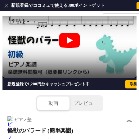
新規登録でココミュで使える300ポイントゲット
会員登録・ログイ
怪獣のバラード (簡単楽譜)
新規登録で1,200円分キャッシュプレゼント中
取得
動画
プレビュー
ピアノ塾
怪獣のバラード (簡単楽譜)
1/2