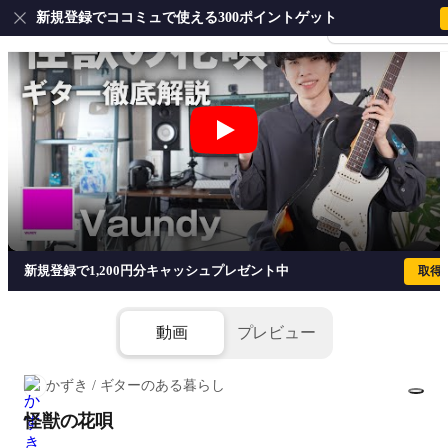
新規登録でココミュで使える300ポイントゲット
会員登録・ログイ
怪獣の花唄 - Vaundy
新規登録で1,200円分キャッシュプレゼント中
取得
動画
プレビュー
かずき / ギターのある暮らし
怪獣の花唄
1/5