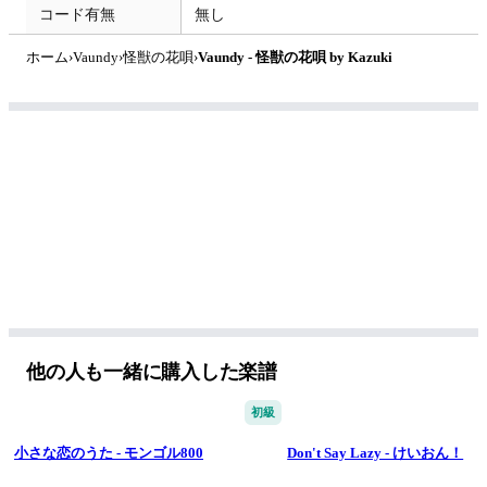
コード有無
無し
ホーム
›
Vaundy
›
怪獣の花唄
›
Vaundy - 怪獣の花唄 by Kazuki
他の人も一緒に購入した楽譜
初級
小さな恋のうた - モンゴル800
Don't Say Lazy - けいおん！