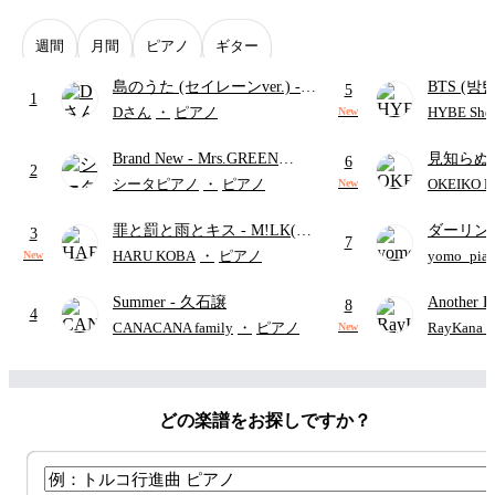
週間
月間
ピアノ
ギター
島のうた (セイレーンver.)
-
BTS (방탄
5
1
セイレーン(CV.鈴木みのり)
Intermedi
Dさん
・
ピアノ
HYBE Shee
New
(難易度:★★★★☆/歌詞・コ
단)
Brand New
- Mrs.GREEN
見知らぬ
ード・ペダル付き/『映画ちい
6
2
APPLE
ャツが乾
かわ 人魚の島のひみつ』よ
シータピアノ
・
ピアノ
OKEIKO P
New
歌)
り)
罪と罰と雨とキス
- M!LK(佐
ダーリン
3
7
野勇斗&吉田仁人)
APPLE
HARU KOBA
・
ピアノ
yomo_pia
New
付き／フ
Summer
- 久石譲
Another D
8
4
Hurwitz
CANACANA family
・
ピアノ
RayKan
New
どの楽譜をお探しですか？