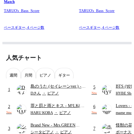
Match
しています。
TARUO's_Bass_Score
TARUO's_Bass_Score
反復記号を用いず、演奏中でも見やすくしています。
この楽譜はCD音源を参考に極力原曲に忠実な再現を目指して採
ベースギター,
4 ページ数
ベースギター,
4 ページ数
譜しています。
[KR]
人気チャート
맥시멈 더 호르몬(Maximum the Hormone)의 앨범 「ロッキンポ
殺し (Rokkinpo Goroshi)」 수록곡 「上原 (Uehara) ～FUTOSHI
～」 베이스 악보입니다.
週間
月間
ピアノ
ギター
TAB 악보 포함 (4현 베이스 / 스탠다드 튜닝: E, A, D, G)
島のうた (セイレーンver.)
-
BTS (방탄
5
1
セイレーン(CV.鈴木みのり)
Intermedi
Dさん
・
ピアノ
HYBE Shee
각 섹션의 시작 부분에 가사를 표기하여 연주 위치를 쉽게 확인
New
할 수 있습니다.
(難易度:★★★★☆/歌詞・コ
단)
罪と罰と雨とキス
- M!LK(佐
Lovers
- 
ード・ペダル付き/『映画ちい
2
6
반복기호를 사용하지 않아 연주 중에도 읽기 쉽습니다.
野勇斗&吉田仁人)
ト)
かわ 人魚の島のひみつ』よ
HARU KOBA
・
ピアノ
mame musi
New
New
り)
본 악보는 CD 음원을 바탕으로 원곡의 베이스 연주를 최대한 충
Brand New
- Mrs.GREEN
怪獣の花
실하게 재현할 수 있도록 채보했습니다.
3
7
APPLE
ードパー
シータピアノ
・
ピアノ
ボーナス