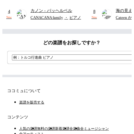
カノン
- パッヘルベル
海の見え
4
8
[CN]
CANACANA family
・
ピアノ
Cateen 
New
New
Maximum the Hormone专辑《ロッキンポ殺し（Rokkinpo 
Goroshi）》收录曲《上原（Uehara）～FUTOSHI～》贝斯乐
谱。
どの楽譜をお探しですか？
附TAB谱（适用于四弦贝斯／标准调弦：E、A、D、G）
每个乐段开头都标注了歌词，便于确认演奏位置。
不使用反复记号，方便演奏时阅读。
本乐谱根据CD音源进行扒谱，力求最大程度还原原曲的贝斯演
奏。
ココミュについて
楽譜を販売する
[CN]
Maximum the Hormone專輯《ロッキンポ殺し（Rokkinpo 
コンテンツ
Goroshi）》收錄曲《上原（Uehara）～FUTOSHI～》貝斯樂
譜。
人気の楽譜
無料の楽譜
新着楽譜
全楽曲
全ミュージシャン
全アーティスト