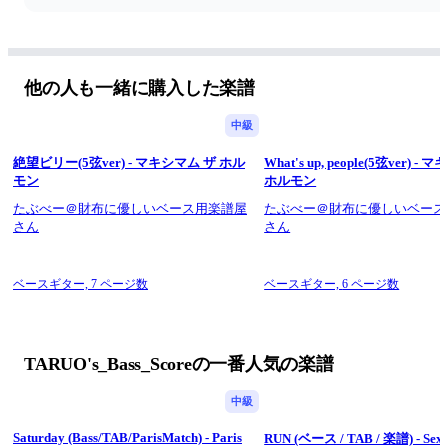
Includes TAB notation (4-string Bass / Standard Tuning: E, A, 
D, G)
Lyrics are included at the beginning of each section to help you 
他の人も一緒に購入した楽譜
follow the song structure while playing.
中級
Written without repeat signs for easier reading during 
performance.
絶望ビリー(5弦ver) - マキシマム ザ ホル
What's up, people(5弦ver) -
モン
ホルモン
This score has been transcribed from the original CD audio and 
aims to reproduce the original bass performance as faithfully as 
たぶべー＠財布に優しいベース用楽譜屋
たぶべー＠財布に優しいベース
possible.
さん
さん
ベースギター,
7 ページ数
ベースギター,
6 ページ数
[JP]
マキシマム ザ ホルモンのアルバム「ロッキンポ殺し」より
「上原～FUTOSHI～」のベース用スコアです。
TARUO's_Bass_Scoreの一番人気の楽譜
4弦レギュラーチューニング(E,A,D,G)に対応したTABつきで
す。
中級
各セクションの先頭に歌詞を記載し、演奏箇所をわかりやすく
Saturday (Bass/TAB/ParisMatch) - Paris
RUN (ベース / TAB / 楽譜) - Sex