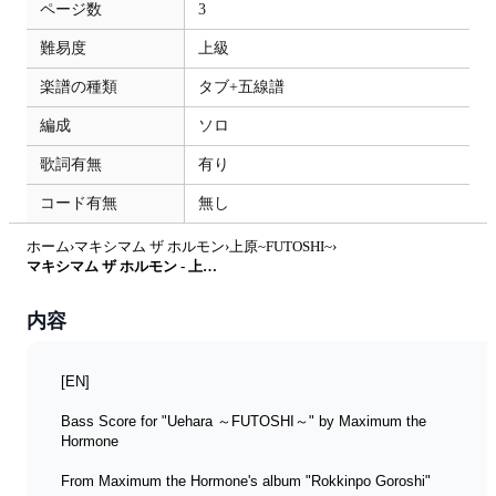
ページ数
3
難易度
上級
楽譜の種類
タブ+五線譜
編成
ソロ
歌詞有無
有り
コード有無
無し
ホーム
›
マキシマム ザ ホルモン
›
上原~FUTOSHI~
›
マキシマム ザ ホルモン - 上原〜FUTOSHI〜 (ベース/TAB/マキシマムザホルモン) by TARUO's Bass_Score
内容
[EN]
Bass Score for "Uehara ～FUTOSHI～" by Maximum the 
Hormone
From Maximum the Hormone's album "Rokkinpo Goroshi"