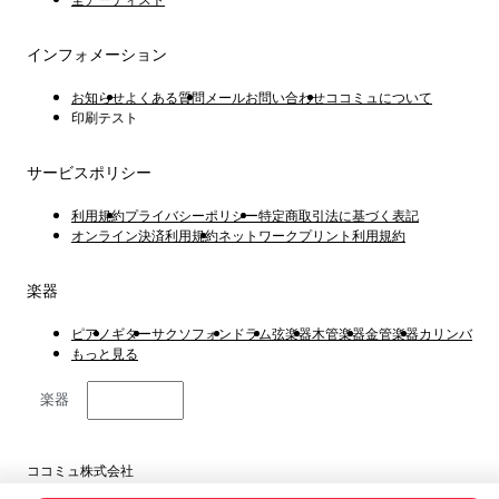
附TAB譜（適用於四弦貝斯／標準調弦：E、A、D、G）
每個段落開頭皆標示歌詞，方便確認演奏位置。
インフォメーション
不使用反覆記號，方便演奏時閱讀。
お知らせ
よくある質問
メールお問い合わせ
ココミュについて
印刷テスト
本樂譜依照CD音源採譜，力求最大程度還原原曲的貝斯演奏。
サービスポリシー
利用規約
プライバシーポリシー
特定商取引法に基づく表記
オンライン決済利用規約
ネットワークプリント利用規約
楽器
ピアノ
ギター
サクソフォン
ドラム
弦楽器
木管楽器
金管楽器
カリンバ
もっと見る
楽器
日本語
ココミュ株式会社
東京都港区虎ノ門4丁目1−1 23階