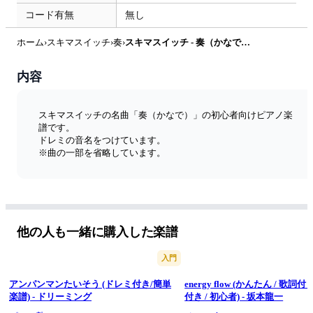
コード有無
無し
ホーム
›
スキマスイッチ
›
奏
›
スキマスイッチ - 奏（かなで） (ドレミ付き/簡単楽譜) by ピアノ塾
内容
スキマスイッチの名曲「奏（かなで）」の初心者向けピアノ楽
譜です。
ドレミの音名をつけています。
※曲の一部を省略しています。
他の人も一緒に購入した楽譜
入門
アンパンマンたいそう (ドレミ付き/簡単
energy flow (かんたん / 歌詞付
楽譜) - ドリーミング
付き / 初心者) - 坂本龍一