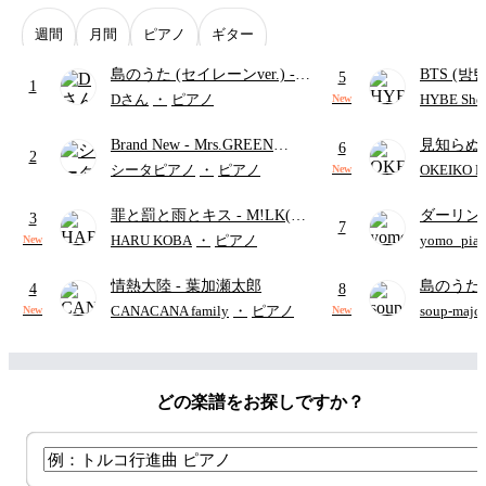
週間
月間
ピアノ
ギター
島のうた (セイレーンver.)
-
BTS (방탄
5
1
セイレーン(CV.鈴木みのり)
Intermedi
Dさん
・
ピアノ
HYBE Shee
New
(難易度:★★★★☆/歌詞・コ
단)
Brand New
- Mrs.GREEN
見知らぬ
ード・ペダル付き/『映画ちい
6
2
APPLE
ャツが乾
かわ 人魚の島のひみつ』よ
シータピアノ
・
ピアノ
OKEIKO P
New
歌)
り)
罪と罰と雨とキス
- M!LK(佐
ダーリン
3
7
野勇斗&吉田仁人)
APPLE
HARU KOBA
・
ピアノ
yomo_pia
New
付き／フ
情熱大陸
- 葉加瀬太郎
島のうた 
4
8
映画ちい
CANACANA family
・
ピアノ
soup-majo
New
New
つ
(ドレ
どの楽譜をお探しですか？