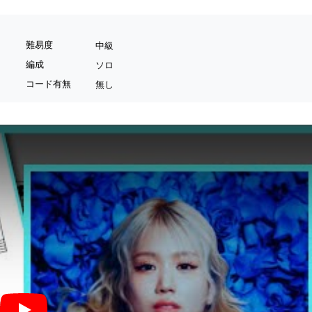
難易度
中級
編成
ソロ
コード有無
無し