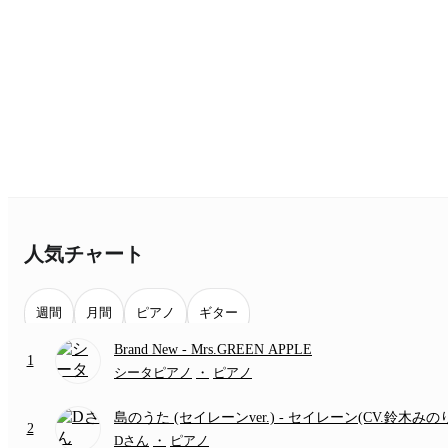
人気チャート
週間
月間
ピアノ
ギター
Brand New
- Mrs.GREEN APPLE
1
シータピアノ
・
ピアノ
島のうた (セイレーンver.)
- セイレーン(CV.鈴木みの
2
(難易度:★★★★☆/歌詞・コード・ペダル付き/『映
Dさん
・
ピアノ