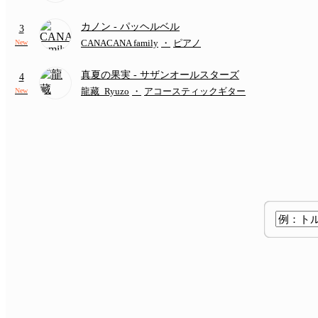
いかわ 人魚の島のひみつ』より)
カノン
- パッヘルベル
3
CANACANA family
・
ピアノ
New
真夏の果実
- サザンオールスターズ
4
龍藏_Ryuzo
・
アコースティックギター
New