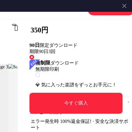
楽譜を販売する
会員登録・ログイン
350円
90日
限定ダウンロード
期限90日
3回
無制限
ダウンロード
無期限
印刷
💎 気に入った楽譜をずっとお手元に！
今すぐ購入
コンビニ印刷可
エラー発生時 100%返金保証! · 安全な決済サポ
ート