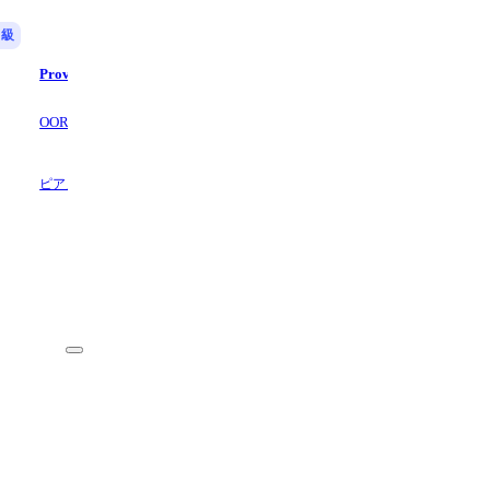
中級
上級
Prove - ONE OK ROCK
告白 - MY FIRST STORY
OOR Piano Sheets YT
OOR Piano Sheets YT
4.5
(2)
ピアノ,
6 ページ数
ピアノ,
4 ページ数