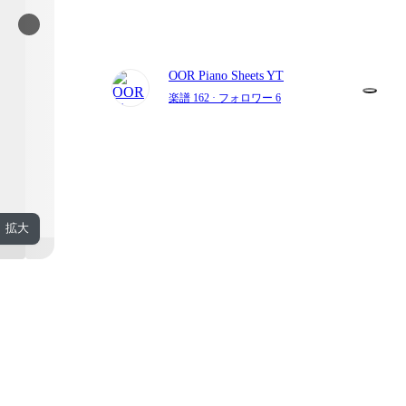
OOR Piano Sheets YT
楽譜 162
· フォロワー 6
拡大