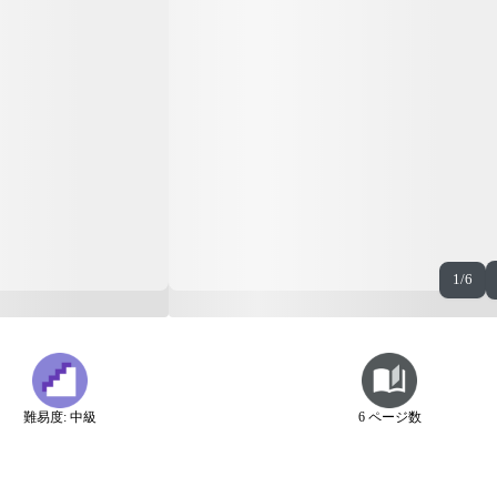
1/6
難易度: 中級
6 ページ数