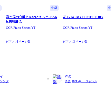
級
中級
君が僕の心臓じゃないせいで - BAK
花 0714 - MY FIRST STORY
ft.川崎鷹也
OOR Piano Sheets YT
OOR Piano Sheets YT
ピアノ,
4 ページ数
ピアノ,
3 ページ数
イ
洋楽
・ ソング
楽譜(18,964) ・ ジャンル