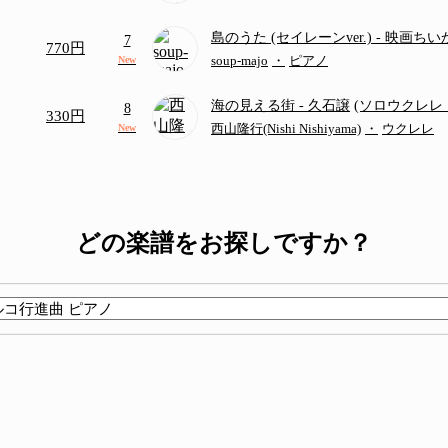
島のうた (セイレーンver.)
- 映画ち
7
770円
つ
(ドレミ付き初級)
soup-majo
・
ピアノ
New
海の見える街
- 久石譲
(ソロウクレレ（S
8
330円
アレンジ譜 TAB譜)
西山隆行(Nishi Nishiyama)
・
ウクレレ
New
どの楽譜をお探しですか？