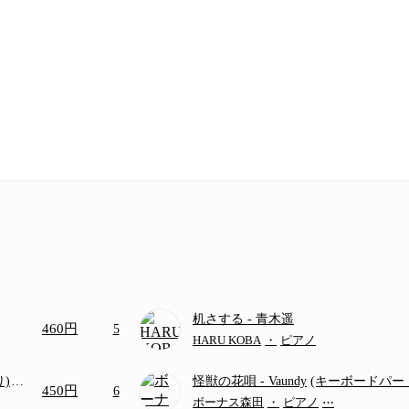
机さする
- 青木遥
460円
5
HARU KOBA
・
ピアノ
り)
怪獣の花唄
- Vaundy
(キーボードパー
450円
6
画ち
ボーナス森田
・
ピアノ
⋯