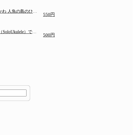
いかわ 人魚の島のひみ
550円
oloUkulele）での
500円