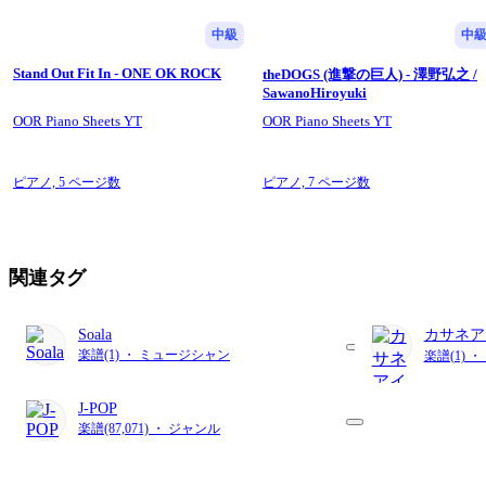
中級
中
Stand Out Fit In - ONE OK ROCK
theDOGS (進撃の巨人) - 澤野弘之 /
SawanoHiroyuki
OOR Piano Sheets YT
OOR Piano Sheets YT
ピアノ,
5 ページ数
ピアノ,
7 ページ数
関連タグ
Soala
カサネア
楽譜(1) ・ ミュージシャン
楽譜(1) 
J-POP
楽譜(87,071) ・ ジャンル