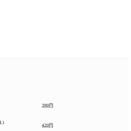
390円
ト)
420円