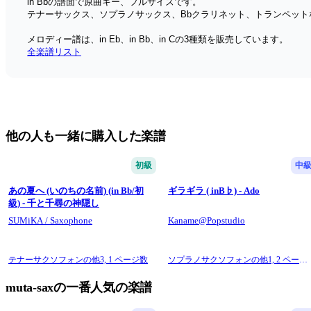
in Bbの譜面で原曲キー、フルサイズです。
テナーサックス、ソプラノサックス、Bbクラリネット、トランペット
メロディー譜は、in Eb、in Bb、in Cの3種類を販売しています。
全楽譜リスト
他の人も一緒に購入した楽譜
初級
中
あの夏へ (いのちの名前) (in Bb/初
ギラギラ ( inB♭) - Ado
級) - 千と千尋の神隠し
SUMiKA / Saxophone
Kaname@Popstudio
テナーサクソフォンの他3,
1 ページ数
ソプラノサクソフォンの他1,
2 ページ
数
muta-saxの一番人気の楽譜