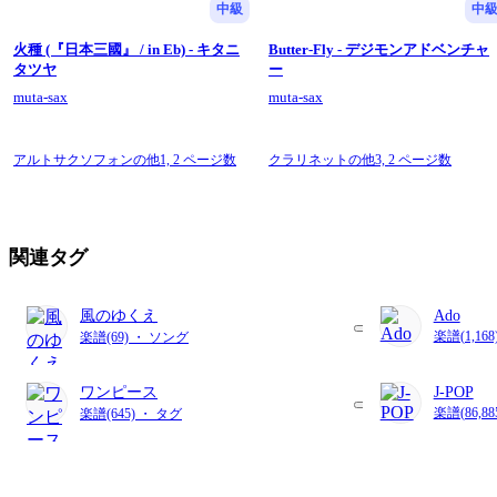
中級
中
火種 (『日本三國』 / in Eb) - キタニ
Butter-Fly - デジモンアドベンチャ
タツヤ
ー
muta-sax
muta-sax
アルトサクソフォンの他1,
2 ページ数
クラリネットの他3,
2 ページ数
関連タグ
風のゆくえ
Ado
楽譜(1,1
楽譜(69) ・ ソング
ワンピース
J-POP
楽譜(86,8
楽譜(645) ・ タグ