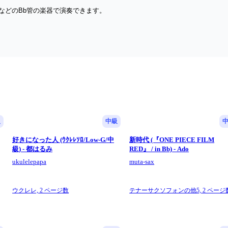
などのBb管の楽器で演奏できます。
級
中級
好きになった人 (ｳｸﾚﾚｿﾛ/Low-G/中
新時代 (『ONE PIECE FILM
級) - 都はるみ
RED』 / in Bb) - Ado
ukulelepapa
muta-sax
ウクレレ,
2 ページ数
テナーサクソフォンの他5,
2 ページ