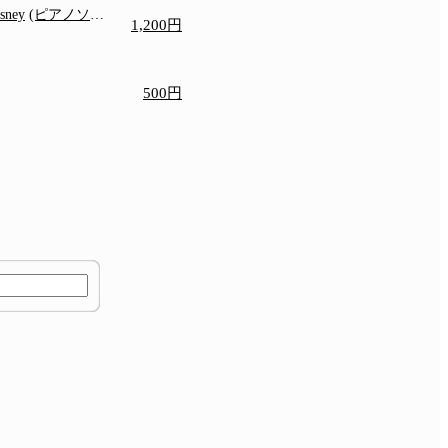
isney
(ピアノソロ/
1,200円
)
500円