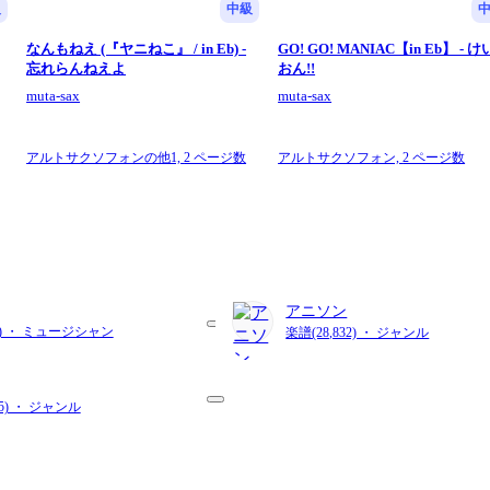
級
中級
なんもねえ (『ヤニねこ』 / in Eb) -
GO! GO! MANIAC【in Eb】 - け
忘れらんねえよ
おん!!
muta-sax
muta-sax
アルトサクソフォンの他1,
2 ページ数
アルトサクソフォン,
2 ページ数
アニソン
68) ・ ミュージシャン
楽譜(28,832) ・ ジャンル
85) ・ ジャンル