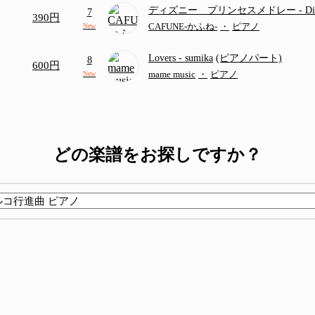
ディズニー プリンセスメドレー
- D
7
390円
ディズニー/Disney/メドレー/コード有
CAFUNE-かふね-
・
ピアノ
New
Lovers
- sumika
(ピアノパート)
8
600円
mame music
・
ピアノ
New
どの楽譜をお探しですか？