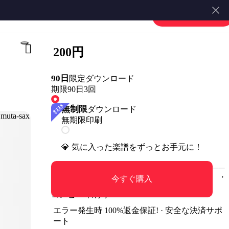
楽譜を販売する
会員登録・ログイン
200円
90日
限定ダウンロード
期限90日
3回
無制限
ダウンロード
無期限
印刷
💎 気に入った楽譜をずっとお手元に！
今すぐ購入
コンビニ印刷可
エラー発生時 100%返金保証! · 安全な決済サポ
ート