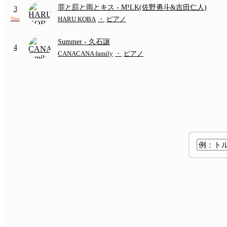
罪と罰と雨とキス
- M!LK(佐野勇斗&吉田仁人)
3
HARU KOBA
・
ピアノ
New
Summer
- 久石譲
4
CANACANA family
・
ピアノ