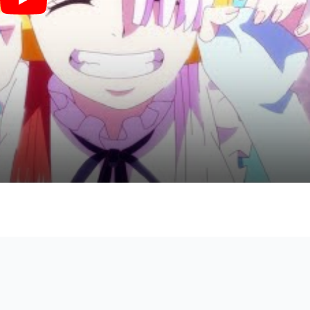
風のゆくえ (『ONE PIECE FILM RED』 / in Bb) - Ado