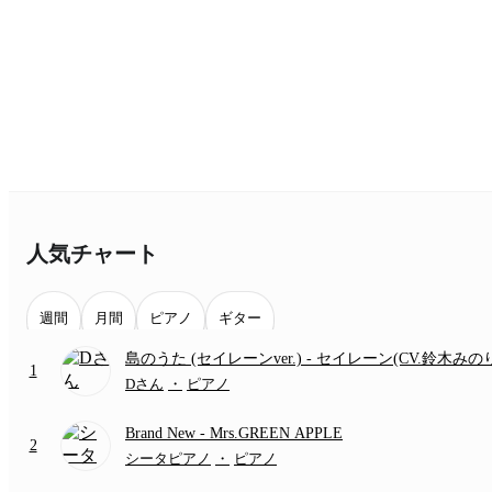
人気チャート
週間
月間
ピアノ
ギター
島のうた (セイレーンver.)
- セイレーン(CV.鈴木みの
1
(難易度:★★★★☆/歌詞・コード・ペダル付き/『映
Dさん
・
ピアノ
いかわ 人魚の島のひみつ』より)
Brand New
- Mrs.GREEN APPLE
2
シータピアノ
・
ピアノ