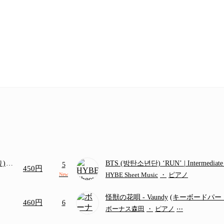
り)
BTS (방탄소년단) ‘RUN’ | Intermediat
5
450円
画ち
HYBE Sheet Music
・
ピアノ
New
怪獣の花唄
- Vaundy
(キーボードパー
460円
6
ボーナス森田
・
ピアノ
⋯