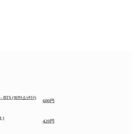
e
- BTS (방탄소년단)
600円
ト)
420円