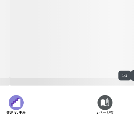
1/2
難易度: 中級
2 ページ数