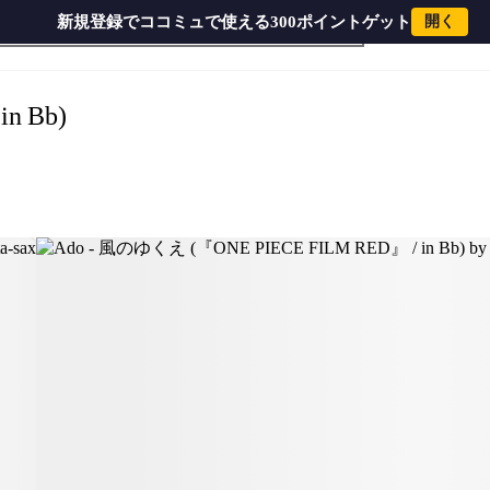
新規登録でココミュで使える300ポイントゲット
開く
 by muta-sax
n Bb)