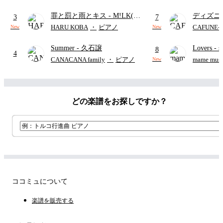
り)
罪と罰と雨とキス
- M!LK(佐
ディズニ
3
7
野勇斗&吉田仁人)
レー
- Di
HARU KOBA
・
ピアノ
CAFUNE
New
New
ィズニー/D
Summer
- 久石譲
Lovers
- 
ード有)
8
4
ト)
CANACANA family
・
ピアノ
mame musi
New
どの楽譜をお探しですか？
ココミュについて
楽譜を販売する