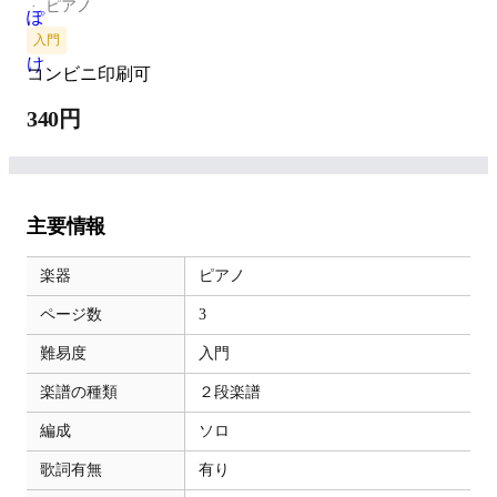
ピアノ
入門
コンビニ印刷可
340円
主要情報
楽器
ピアノ
ページ数
3
難易度
入門
楽譜の種類
２段楽譜
編成
ソロ
歌詞有無
有り