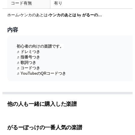
コード有無
有り
ホーム
›
ケンカのあとは
›
ケンカのあとは by がるーのぽっけ
内容
初心者の向けの楽譜です。
♬ドレミつき
♬指番号つき
♬歌詞つき
♬コードつき
♬YouTubeのQRコードつき
ぜひリズムや弾き方が分からなくなったとき、YouTubeをみて
練習してみてください！
ピアノが苦手な方でも弾きやすいよう左手は基本単音で作って
います。
他の人も一緒に購入した楽譜
がるーぽっけの一番人気の楽譜