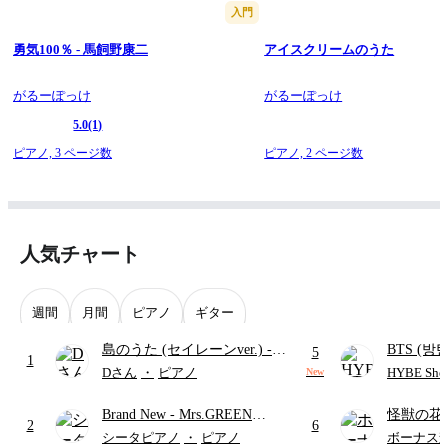
入門
勇気100％ - 馬飼野康二
アイスクリームのうた
がるーぽっけ
がるーぽっけ
5.0
(1)
ピアノ,
3 ページ数
ピアノ,
2 ページ数
人気チャート
週間
月間
ピアノ
ギター
島のうた (セイレーンver.)
-
BTS (방탄
5
1
セイレーン(CV.鈴木みのり)
Intermedi
Dさん
・
ピアノ
HYBE Shee
New
(難易度:★★★★☆/歌詞・コ
단)
Brand New
- Mrs.GREEN
怪獣の花
ード・ペダル付き/『映画ちい
2
6
APPLE
ードパー
かわ 人魚の島のひみつ』よ
シータピアノ
・
ピアノ
ボーナス