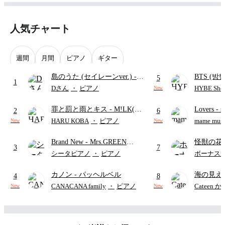
人気チャート
週間
月間
ピアノ
ギター
島のうた (セイレーンver.)
-
BTS (방탄
5
1
セイレーン(CV.鈴木みのり)
Intermedi
Dさん
・
ピアノ
HYBE Shee
New
(難易度:★★★★☆/歌詞・コ
단)
罪と罰と雨とキス
- M!LK(佐
Lovers
- 
ード・ペダル付き/『映画ちい
2
6
野勇斗&吉田仁人)
ト)
かわ 人魚の島のひみつ』よ
HARU KOBA
・
ピアノ
mame musi
New
New
り)
Brand New
- Mrs.GREEN
怪獣の花
3
7
APPLE
ードパー
シータピアノ
・
ピアノ
ボーナス
カノン
- パッヘルベル
海の見え
4
8
CANACANA family
・
ピアノ
Cateen 
New
New