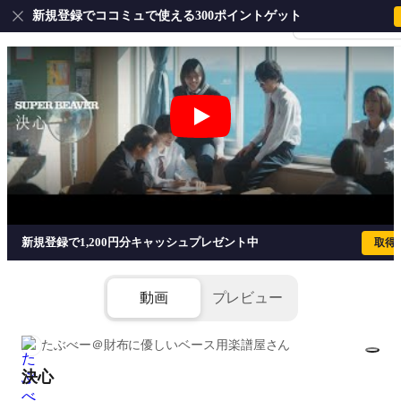
新規登録でココミュで使える300ポイントゲット
会員登録・ログイ
決心 - SUPER BEAVER
新規登録で1,200円分キャッシュプレゼント中
取得
動画
プレビュー
たぶべー＠財布に優しいベース用楽譜屋さん
決心
1/8