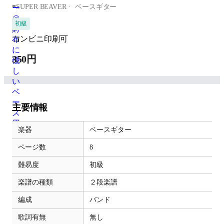
-
SUPER BEAVER
ベースギター
初級
コンビニ印刷可
350円
主要情報
楽器
ベースギター
ページ数
8
難易度
初級
楽譜の種類
２段楽譜
編成
バンド
歌詞有無
無し