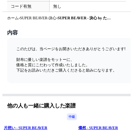
コード有無
無し
ホーム
›
SUPER BEAVER
›
決心
›
SUPER BEAVER - 決心 by たぶべー@財布に優しいベース用楽譜屋さん
内容
このたびは、当ページをお開きいただきありがとうございます!
財布に優しい楽譜をモットーに、
価格と質にこだわって作成いたしました。
下記をお読みいただきご購入くださると励みになります。
◆特徴
学生さんでも初心者さんでも購入しやすいように、なるべく最
安値で、更に私自身ベーシストとして見やすさにもこだわって
作成し、販売をしております。
他の人も一緒に購入した楽譜
中級
◆ 4弦or5弦
楽曲のタイトルに4弦ベース用か5弦ベース用かを明示しており
片想い - SUPER BEAVER
燦然 - SUPER BEAVER
ます。