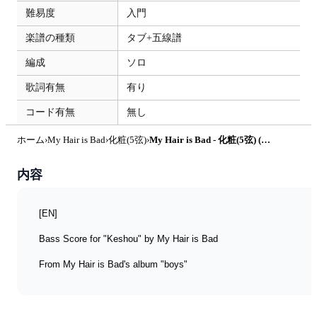
難易度
入門
楽譜の種類
タブ+五線譜
編成
ソロ
歌詞有無
有り
コード有無
無し
ホーム
›
My Hair is Bad
›
化粧(5弦)
›
My Hair is Bad - 化粧(5弦) (My Hair is Bad/マイヘア/) by TARUO's Bass_Score
内容
[EN]
Bass Score for "Keshou" by My Hair is Bad
From My Hair is Bad's album "boys"
Includes TAB notation (5-string Bass / Standard Tuning: 5B, 
4E, 3A, 2D, 1G)