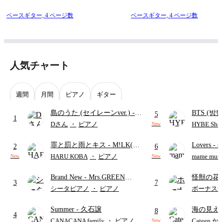
しています。
ベースギター,
4 ページ数
ベースギター,
4 ページ数
この楽譜はCD音源を参考に極力原曲に忠実になるように採譜し
ています。
別途、4弦半音下げ(4E♭, 3A♭, 2D♭, 1G♭)に対応したTABも
販売中です。
人気チャート
週間
月間
ピアノ
ギター
[KR]
島のうた (セイレーンver.)
-
BTS (방탄
5
My Hair is Bad의 앨범 「boys」 수록곡 「化粧」 베이스 악보
1
セイレーン(CV.鈴木みのり)
Intermedi
Dさん
・
ピアノ
HYBE Shee
입니다.
New
(難易度:★★★★☆/歌詞・コ
단)
TAB 악보 포함 (5현 베이스 / 스탠다드 튜닝: 5B, 4E, 3A, 2D, 
罪と罰と雨とキス
- M!LK(佐
Lovers
- 
ード・ペダル付き/『映画ちい
2
6
1G)
野勇斗&吉田仁人)
ト)
かわ 人魚の島のひみつ』よ
HARU KOBA
・
ピアノ
mame musi
New
New
り)
반복기호를 사용하지 않아 연주 중에도 읽기 쉽습니다.
Brand New
- Mrs.GREEN
怪獣の花
3
7
각 섹션의 시작 부분에 가사를 표기하여 연주 위치를 쉽게 확인
APPLE
ードパー
シータピアノ
・
ピアノ
ボーナス
할 수 있습니다.
Summer
- 久石譲
海の見え
8
본 악보는 원본 CD 음원을 바탕으로 원곡의 베이스 연주를 최대
4
CANACANA family
・
ピアノ
Cateen 
New