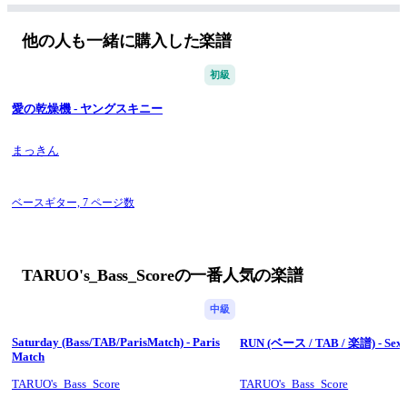
Written without repeat signs for easier reading during 
performance.
他の人も一緒に購入した楽譜
Lyrics are included at the beginning of each section to help you 
初級
follow the song structure while playing.
愛の乾燥機 - ヤングスキニー
This score has been transcribed from the original CD recording 
and aims to reproduce the original bass performance as 
faithfully as possible.
まっきん
A version arranged for a 4-string bass in E♭ Standard tuning 
(4E♭, 3A♭, 2D♭, 1G♭) is also available separately.
ベースギター,
7 ページ数
[JP]
TARUO's_Bass_Scoreの一番人気の楽譜
My Hair is Badのアルバム「boys」より「化粧」のベース用ス
コアです。
中級
5弦ベース(B,E,A,D,G)に対応したTABつきです。
Saturday (Bass/TAB/ParisMatch) - Paris
RUN (ベース / TAB / 楽譜) - Sex
Match
反復記号を用いず演奏中でも見やすくしています。
TARUO's_Bass_Score
TARUO's_Bass_Score
各セクションの先頭に歌詞を記載し、演奏箇所をわかりやすく