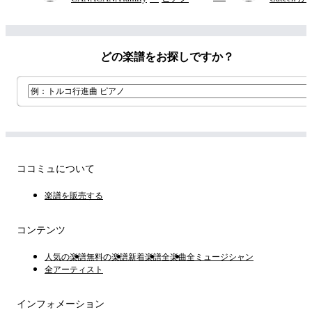
한 충실하게 재현할 수 있도록 채보했습니다.
4현 E♭ 스탠다드 튜닝(4E♭, 3A♭, 2D♭, 1G♭) 버전도 별도로 
판매 중입니다.
どの楽譜をお探しですか？
[CN]
My Hair is Bad专辑《boys》收录曲《化粧》贝斯乐谱。
附TAB谱（适用于五弦贝斯／标准调弦：5B、4E、3A、2D、
1G）
ココミュについて
不使用反复记号，方便演奏时阅读。
楽譜を販売する
每个乐段开头都标注了歌词，便于确认演奏位置。
本乐谱根据原版CD音源进行扒谱，力求最大程度还原原曲的贝斯
コンテンツ
演奏。
人気の楽譜
無料の楽譜
新着楽譜
全楽曲
全ミュージシャン
另有适用于四弦降半音调弦（4E♭、3A♭、2D♭、1G♭）的版
全アーティスト
本可供购买。
インフォメーション