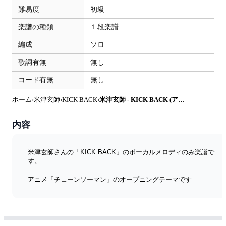
難易度
初級
楽譜の種類
１段楽譜
編成
ソロ
歌詞有無
無し
コード有無
無し
ホーム
›
米津玄師
›
KICK BACK
›
米津玄師 - KICK BACK (アルトサックス・メインメロディ) by ハラショー
内容
米津玄師さんの「KICK BACK」のボーカルメロディのみ楽譜で
す。
アニメ「チェーンソーマン」のオープニングテーマです