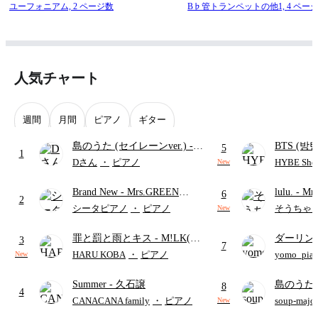
ユーフォニアム,
2 ページ数
B♭管トランペットの他1,
4 ペー
人気チャート
週間
月間
ピアノ
ギター
島のうた (セイレーンver.)
-
BTS (방탄
5
1
セイレーン(CV.鈴木みのり)
Intermedi
Dさん
・
ピアノ
HYBE Shee
New
(難易度:★★★★☆/歌詞・コ
단)
Brand New
- Mrs.GREEN
lulu.
- Mr
ード・ペダル付き/『映画ちい
6
2
APPLE
かわ 人魚の島のひみつ』よ
シータピアノ
・
ピアノ
そうちゃ
New
り)
罪と罰と雨とキス
- M!LK(佐
ダーリン
3
7
野勇斗&吉田仁人)
APPLE
HARU KOBA
・
ピアノ
yomo_pia
New
付き／フ
Summer
- 久石譲
島のうた 
8
4
映画ちい
CANACANA family
・
ピアノ
soup-majo
New
つ
(ドレ