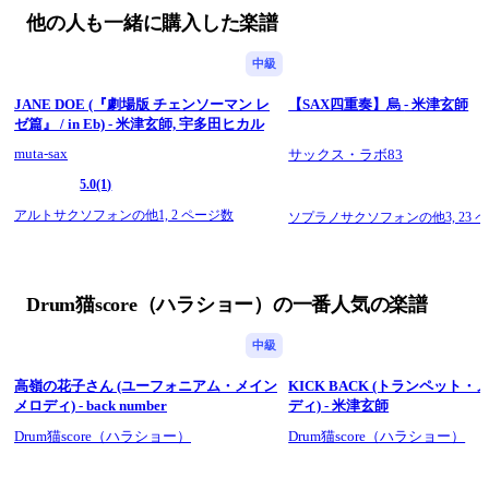
他の人も一緒に購入した楽譜
中級
JANE DOE (『劇場版 チェンソーマン レ
【SAX四重奏】烏 - 米津玄師
ゼ篇』 / in Eb) - 米津玄師, 宇多田ヒカル
muta-sax
サックス・ラボ83
5.0
(1)
アルトサクソフォンの他1,
2 ページ数
ソプラノサクソフォンの他3,
23 
Drum猫score（ハラショー）の一番人気の楽譜
中級
高嶺の花子さん (ユーフォニアム・メイン
KICK BACK (トランペット
メロディ) - back number
ディ) - 米津玄師
Drum猫score（ハラショー）
Drum猫score（ハラショー）