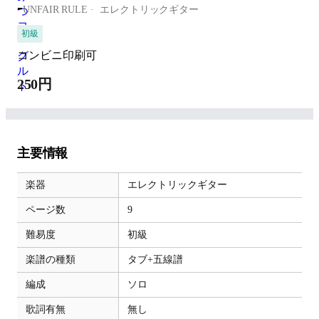
-
UNFAIR RULE
エレクトリックギター
初級
コンビニ印刷可
250円
主要情報
楽器
エレクトリックギター
ページ数
9
難易度
初級
楽譜の種類
タブ+五線譜
編成
ソロ
歌詞有無
無し