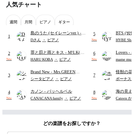
人気チャート
週間
月間
ピアノ
ギター
島のうた (セイレーンver.)
-
BTS (방탄
5
1
セイレーン(CV.鈴木みのり)
Intermedi
Dさん
・
ピアノ
HYBE Shee
New
(難易度:★★★★☆/歌詞・コ
단)
罪と罰と雨とキス
- M!LK(佐
Lovers
- 
ード・ペダル付き/『映画ちい
2
6
野勇斗&吉田仁人)
ト)
かわ 人魚の島のひみつ』よ
HARU KOBA
・
ピアノ
mame musi
New
New
り)
Brand New
- Mrs.GREEN
怪獣の花
3
7
APPLE
ードパー
シータピアノ
・
ピアノ
ボーナス
カノン
- パッヘルベル
海の見え
4
8
CANACANA family
・
ピアノ
Cateen 
New
New
どの楽譜をお探しですか？