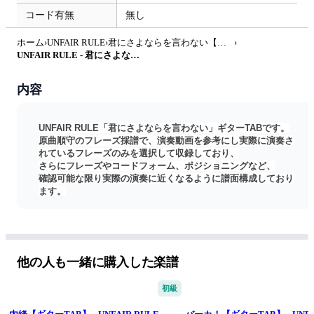
コード有無
無し
ホーム
›
UNFAIR RULE
›
君にさよならを言わない【ギターTAB】
›
UNFAIR RULE - 君にさよならを言わない【ギターTAB】 by はちみつヨーグルト
内容
UNFAIR RULE「君にさよならを言わない」ギターTABです。
原曲順守のフレーズ採譜で、演奏動画を参考にし実際に演奏さ
れているフレーズのみを選択して収録しており、
さらにフレーズやコードフォーム、ポジショニングなど、
確認可能な限り実際の演奏に近くなるように譜面構成しており
ます。
こちらから当楽譜のサンプル音源を視聴できます
https://youtu.be/NiL6DXf0Tm0
こちらより同楽曲のベースTABもご購入いただけます。
https://kokomu.jp/sheet-music/112928
アンフェアルール
他の人も一緒に購入した楽譜
初級