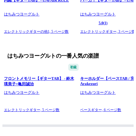
内緒【ギターTAB】 - UNFAIR RULE
バーカ！【ギターTAB】 - UNFA
はちみつヨーグルト
はちみつヨーグルト
5.0
(1)
エレクトリックギターの他1,
5 ページ数
エレクトリックギター,
3 ページ数
はちみつヨーグルトの一番人気の楽譜
初級
フロントメモリー【ギターTAB】 - 鈴木
キーホルダー【ベースTAB / 完
Arakezuri
瑛美子×亀田誠治
はちみつヨーグルト
はちみつヨーグルト
エレクトリックギター,
5 ページ数
ベースギター,
6 ページ数