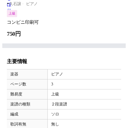
-
久石譲
ピアノ
上級
コンビニ印刷可
750円
主要情報
楽器
ピアノ
ページ数
3
難易度
上級
楽譜の種類
２段楽譜
編成
ソロ
歌詞有無
無し