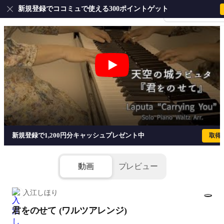
新規登録でココミュで使える300ポイントゲット
会員登録・ログイ
君をのせて (ワルツアレンジ) - 久石譲
新規登録で1,200円分キャッシュプレゼント中
取得
動画
プレビュー
入江しほり
君をのせて (ワルツアレンジ)
1/3