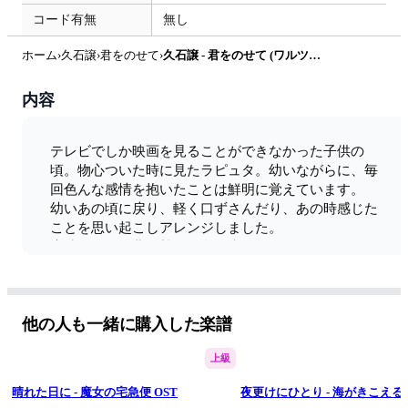
コード有無
無し
ホーム
›
久石譲
›
君をのせて
›
久石譲 - 君をのせて (ワルツアレンジ) by 入江しほり
内容
テレビでしか映画を見ることができなかった子供の
頃。物心ついた時に見たラピュタ。幼いながらに、毎
回色んな感情を抱いたことは鮮明に覚えています。

幼いあの頃に戻り、軽く口ずさんだり、あの時感じた
ことを思い起こしアレンジしました。

素晴らしい原曲に尊敬の念を込めて。
アレンジの雰囲気はYouTubeを参考にしてください。
他の人も一緒に購入した楽譜
上級
晴れた日に - 魔女の宅急便 OST
夜