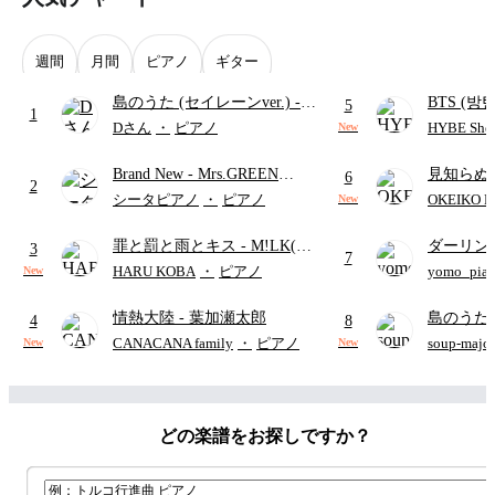
週間
月間
ピアノ
ギター
島のうた (セイレーンver.)
-
BTS (방탄
5
1
セイレーン(CV.鈴木みのり)
Intermedi
Dさん
・
ピアノ
HYBE Shee
New
(難易度:★★★★☆/歌詞・コ
단)
Brand New
- Mrs.GREEN
見知らぬ
ード・ペダル付き/『映画ちい
6
2
APPLE
ャツが乾
かわ 人魚の島のひみつ』よ
シータピアノ
・
ピアノ
OKEIKO P
New
歌)
り)
罪と罰と雨とキス
- M!LK(佐
ダーリン
3
7
野勇斗&吉田仁人)
APPLE
HARU KOBA
・
ピアノ
yomo_pia
New
付き／フ
情熱大陸
- 葉加瀬太郎
島のうた 
4
8
映画ちい
CANACANA family
・
ピアノ
soup-majo
New
New
つ
(ドレ
どの楽譜をお探しですか？