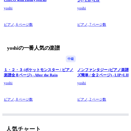
ジ) - LIP×LIP
yoshi
yoshi
ピアノ,
6 ページ数
ピアノ,
7 ページ数
yoshiの一番人気の楽譜
中級
１・２・３ (ポケットモンスター / ピアノ
ノンファンタジー (ピアノ楽譜 /
楽譜全８ページ) - After the Rain
ズ簡単 / 全２ページ) - LIP×LIP
yoshi
yoshi
ピアノ,
8 ページ数
ピアノ,
2 ページ数
人気チャート