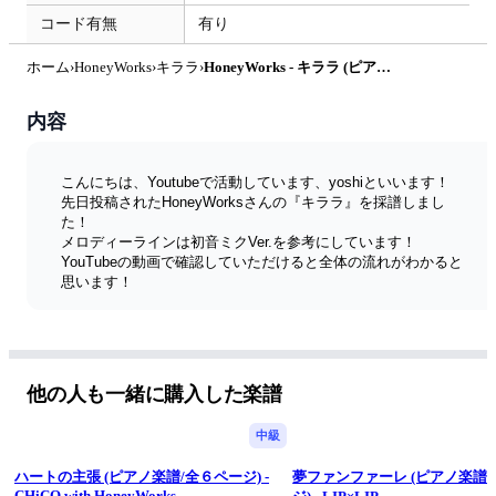
コード有無
有り
ホーム
›
HoneyWorks
›
キララ
›
HoneyWorks - キララ (ピアノ楽譜/全６ページ) by yoshi
内容
こんにちは、Youtubeで活動しています、yoshiといいます！ 
先日投稿されたHoneyWorksさんの『キララ』を採譜しまし
た！
メロディーラインは初音ミクVer.を参考にしています！
YouTubeの動画で確認していただけると全体の流れがわかると
思います！
YouTube⇒
https://www.youtube.com/watch?v=Ilkx-5x0wmU
他の人も一緒に購入した楽譜
中級
ハートの主張 (ピアノ楽譜/全６ページ) -
夢ファンファーレ (ピアノ楽譜
CHiCO with HoneyWorks