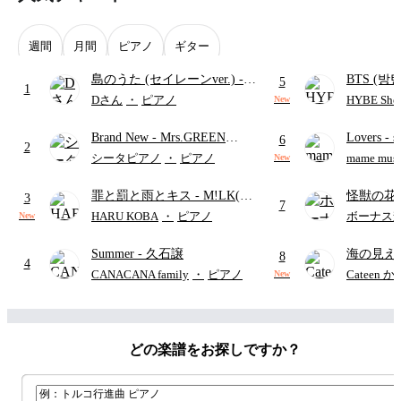
週間
月間
ピアノ
ギター
島のうた (セイレーンver.)
-
BTS (방탄
5
1
セイレーン(CV.鈴木みのり)
Intermedi
Dさん
・
ピアノ
HYBE Shee
New
(難易度:★★★★☆/歌詞・コ
단)
Brand New
- Mrs.GREEN
Lovers
- 
ード・ペダル付き/『映画ちい
6
2
APPLE
ト)
かわ 人魚の島のひみつ』よ
シータピアノ
・
ピアノ
mame musi
New
り)
罪と罰と雨とキス
- M!LK(佐
怪獣の花
3
7
野勇斗&吉田仁人)
ードパー
HARU KOBA
・
ピアノ
ボーナス
New
Summer
- 久石譲
海の見え
8
4
CANACANA family
・
ピアノ
Cateen 
New
どの楽譜をお探しですか？