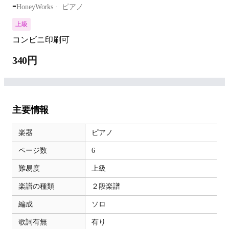
-
HoneyWorks
ピアノ
上級
コンビニ印刷可
340円
主要情報
楽器
ピアノ
ページ数
6
難易度
上級
楽譜の種類
２段楽譜
編成
ソロ
歌詞有無
有り