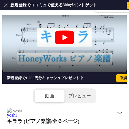
新規登録でココミュで使える300ポイントゲット
会員登録・ログイ
キララ (ピアノ楽譜/全６ページ) - Hone
新規登録で1,200円分キャッシュプレゼント中
取得
動画
プレビュー
yoshi
キララ (ピアノ楽譜/全６ページ)
1/6