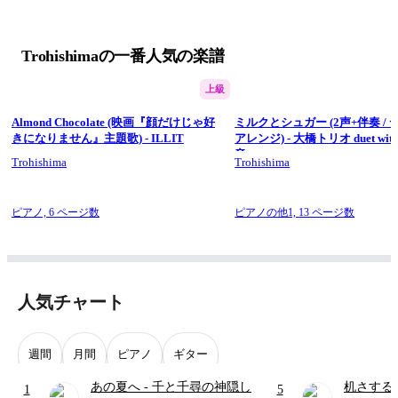
Trohishimaの一番人気の楽譜
上級
Almond Chocolate (映画『顔だけじゃ好
ミルクとシュガー (2声+伴奏 /
きになりません』主題歌) - ILLIT
アレンジ) - 大橋トリオ duet wi
音
Trohishima
Trohishima
ピアノ,
6 ページ数
ピアノの他1,
13 ページ数
人気チャート
週間
月間
ピアノ
ギター
あの夏へ
- 千と千尋の神隠し
机さする
1
5