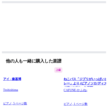
毎週金曜日17時に動画を公開。 
有名曲をピアノのソロ楽譜や連弾楽譜などにアレンジしていま
す。 
▼WEBSITE 
https://trohishima.com/
▼X(Twitter) 
@trohishima ( 
https://x.com/Trohishima
 ) 
▼Instagram 
@trohishima ( 
https://www.instagram.com/trohishima/
 )
他の人も一緒に購入した楽譜
上級
アイ - 秦基博
ねこバス「ジブリがいっぱいピ
レー」より (ピアノソロ/ディズ
ド有/ジブリ) - 久石譲
Trohishima
CAFUNE-かふね-
ピアノ,
5 ページ数
ピアノ,
1 ページ数