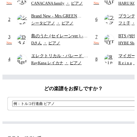
CANACANA family
・
ピアノ
HARU KO
New
New
Brand New
- Mrs.GREEN
ブランデ
2
6
APPLE
ハン・ゼ
シータピアノ
・
ピアノ
フミ子
・
ハ
島のうた (セイレーンver.)
-
BTS (방탄
3
7
セイレーン(CV.鈴木みのり)
Intermedi
Dさん
・
ピアノ
HYBE Shee
New
New
(難易度:★★★★☆/歌詞・コ
단)
エレクトリカル・パレード
-
マイガー
ード・ペダル付き/『映画ちい
4
8
ディズニー
かわ 人魚の島のひみつ』よ
RayKana レイカナ
・
ピアノ
R e i n a
・
り)
どの楽譜をお探しですか？