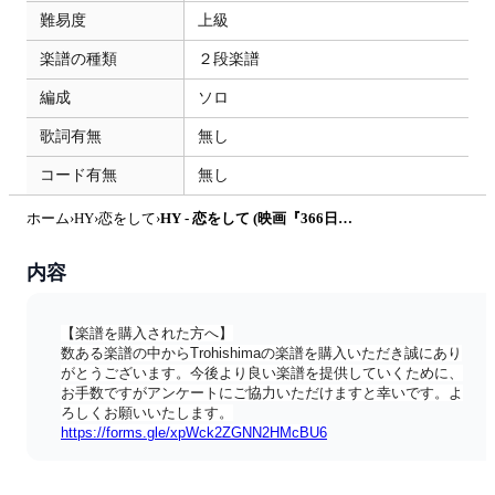
難易度
上級
楽譜の種類
２段楽譜
編成
ソロ
歌詞有無
無し
コード有無
無し
ホーム
›
HY
›
恋をして
›
HY - 恋をして (映画『366日』主題歌) by Trohishima
内容
【楽譜を購入された方へ】
数ある楽譜の中からTrohishimaの楽譜を購入いただき誠にあり
がとうございます。今後より良い楽譜を提供していくために、
お手数ですがアンケートにご協力いただけますと幸いです。よ
ろしくお願いいたします。
https://forms.gle/xpWck2ZGNN2HMcBU6
========== 
========== 
Trohishima（トロヒシマ） 