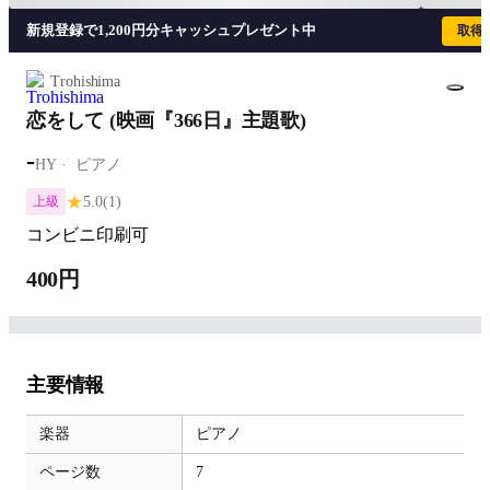
新規登録で1,200円分キャッシュプレゼント中
取得
Trohishima
恋をして (映画『366日』主題歌)
-
HY
ピアノ
★
5.0
(1)
上級
コンビニ印刷可
400円
主要情報
楽器
ピアノ
ページ数
7