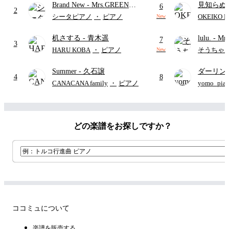
Brand New
- Mrs.GREEN
見知らぬ
ード・ペダル付き/『映画ちい
6
2
APPLE
ャツが乾
かわ 人魚の島のひみつ』よ
シータピアノ
・
ピアノ
OKEIKO P
New
歌)
り)
机さする
- 青木遥
lulu.
- Mr
7
3
HARU KOBA
・
ピアノ
そうちゃ
New
Summer
- 久石譲
ダーリン
4
8
APPLE
CANACANA family
・
ピアノ
yomo_pia
付き／フ
どの楽譜をお探しですか？
ココミュについて
楽譜を販売する