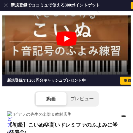
新規登録でココミュで使える300ポイントゲット
会員登録・ログイ
【初級】こいぬ🐶高いドレミファのふよみ
新規登録で1,200円分キャッシュプレゼント中
取得
動画
プレビュー
ピアノの先生の楽譜＆教材店💐
【初級】こいぬ🐶高いドレミファのふよみに🌟
1/2
(発表会)