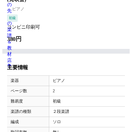
ピアノ
初級
コンビニ印刷可
380円
主要情報
楽器
ピアノ
ページ数
2
難易度
初級
楽譜の種類
２段楽譜
編成
ソロ