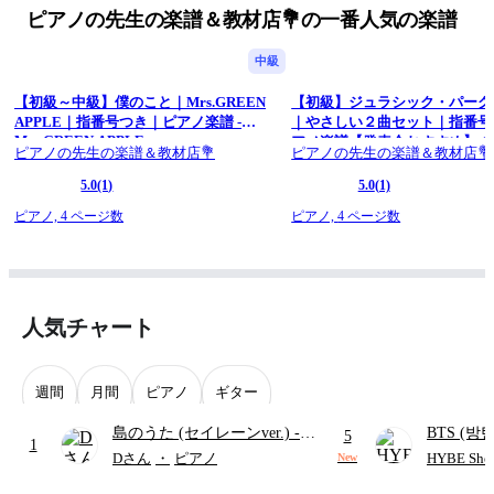
ピアノの先生の楽譜＆教材店💐の一番人気の楽譜
中級
【初級～中級】僕のこと｜Mrs.GREEN
【初級】ジュラシック・パーク
APPLE｜指番号つき｜ピアノ楽譜 -
｜やさしい２曲セット｜指番号
Mrs.GREEN APPLE
アノ楽譜【発表会おすすめ】 (
ピアノの先生の楽譜＆教材店💐
ピアノの先生の楽譜＆教材店💐
クパーク) - ジョン・ウィリア
5.0
(1)
5.0
(1)
ピアノ,
4 ページ数
ピアノ,
4 ページ数
人気チャート
週間
月間
ピアノ
ギター
島のうた (セイレーンver.)
-
BTS (방탄
5
1
セイレーン(CV.鈴木みのり)
Intermedi
Dさん
・
ピアノ
HYBE Shee
New
(難易度:★★★★☆/歌詞・コ
단)