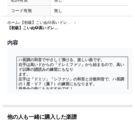
歌詞有無
無し
コード有無
無し
ホーム
›
【初級】こいぬ🐶高いドレミファのふよみに🌟
›
【初級】こいぬ🐶高いドレミファのふよみに🌟 (発表会) by ピアノのせんせいの楽譜集
内容
ハ長調の和音でやさしく弾ける、楽しい曲です。
右手は高いドからの「ドレミファソ」から始まるので、高い
ド以降の譜読みの練習にもなり
ます。
左手は「ドミソ」「シファソ」の和音と分散和音で、ハ長調
のⅠ度・Ⅴ７（属７）の練習にもなります。
発表会の曲にもおすすめです！
【この楽譜の特徴】
①大きめの音符で見やすい♪
②指番号つきですぐひける！
③２ページ完結でかならずひける！
他の人も一緒に購入した楽譜