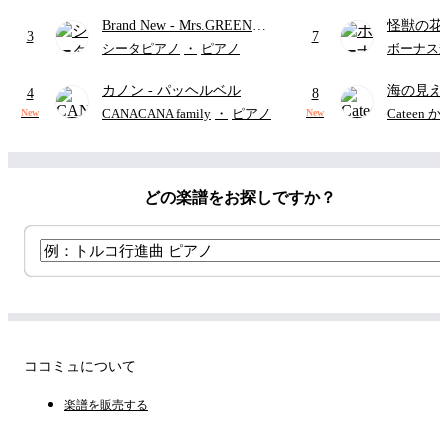
り)
Brand New
- Mrs.GREEN
怪獣の花
3
7
APPLE
ードパー
シータピアノ
・
ピアノ
ボーナス
カノン
- パッヘルベル
海の見え
4
8
CANACANA family
・
ピアノ
Cateen 
New
New
どの楽譜をお探しですか？
ココミュについて
楽譜を販売する