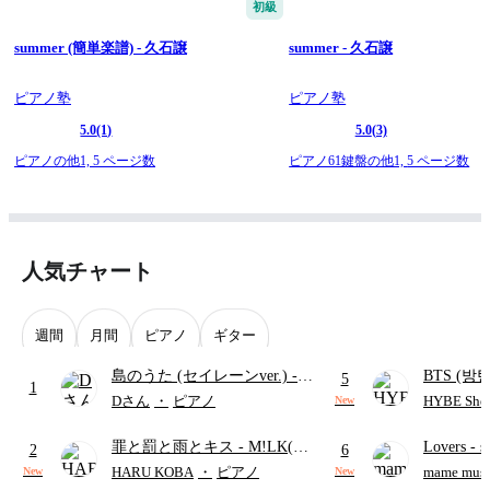
初級
summer (簡単楽譜) - 久石譲
summer - 久石譲
ピアノ塾
ピアノ塾
5.0
(1)
5.0
(3)
ピアノの他1,
5 ページ数
ピアノ61鍵盤の他1,
5 ページ数
人気チャート
週間
月間
ピアノ
ギター
島のうた (セイレーンver.)
-
BTS (방탄
5
1
セイレーン(CV.鈴木みのり)
Intermedi
Dさん
・
ピアノ
HYBE Shee
New
(難易度:★★★★☆/歌詞・コ
단)
罪と罰と雨とキス
- M!LK(佐
Lovers
- 
ード・ペダル付き/『映画ちい
2
6
野勇斗&吉田仁人)
ト)
かわ 人魚の島のひみつ』よ
HARU KOBA
・
ピアノ
mame musi
New
New