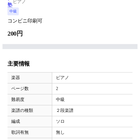
ピアノ
中級
コンビニ印刷可
200円
主要情報
楽器
ピアノ
ページ数
2
難易度
中級
楽譜の種類
２段楽譜
編成
ソロ
歌詞有無
無し