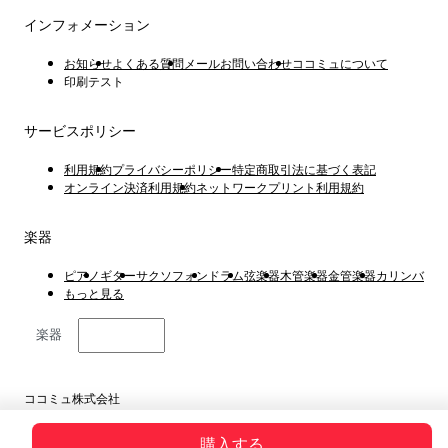
インフォメーション
お知らせ
よくある質問
メールお問い合わせ
ココミュについて
印刷テスト
サービスポリシー
利用規約
プライバシーポリシー
特定商取引法に基づく表記
オンライン決済利用規約
ネットワークプリント利用規約
楽器
ピアノ
ギター
サクソフォン
ドラム
弦楽器
木管楽器
金管楽器
カリンバ
もっと見る
楽器
日本語
ココミュ株式会社
東京都港区虎ノ門4丁目1−1 23階
Copyright © 2019 ~ 2026
購入する