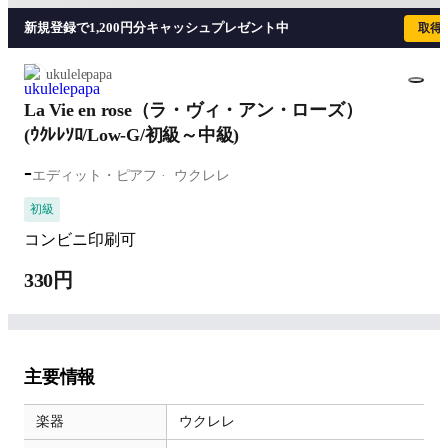
新規登録で1,200円分キャッシュプレゼント中
取得
ukulelepapa
La Vie en rose（ラ・ヴィ・アン・ローズ）
(ｳｸﾚﾚｿﾛ/Low-G/初級～中級)
-
エディット・ピアフ
ウクレレ
初級
コンビニ印刷可
330円
主要情報
楽器
ウクレレ