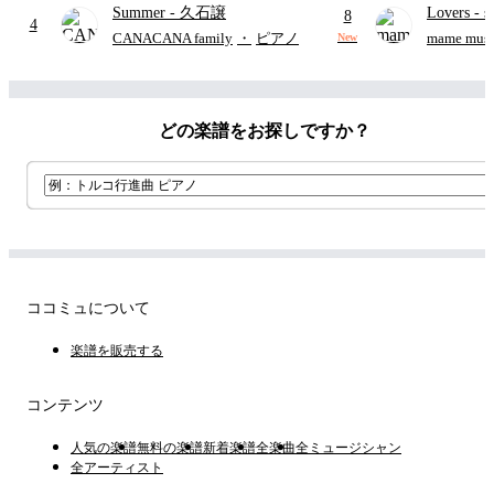
Summer
- 久石譲
Lovers
- 
ード有)
8
4
ト)
CANACANA family
・
ピアノ
mame musi
New
どの楽譜をお探しですか？
ココミュについて
楽譜を販売する
コンテンツ
人気の楽譜
無料の楽譜
新着楽譜
全楽曲
全ミュージシャン
全アーティスト