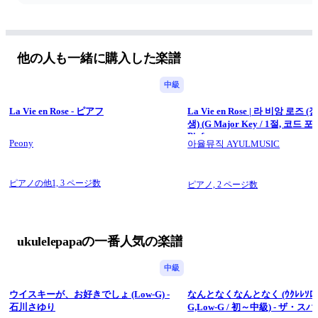
他の人も一緒に購入した楽譜
中級
La Vie en Rose - ピアフ
La Vie en Rose | 라 비앙 로즈 
생) (G Major Key / 1절, 코드 포함)
Piaf
Peony
아율뮤직 AYULMUSIC
ピアノの他1,
3 ページ数
ピアノ,
2 ページ数
ukulelepapaの一番人気の楽譜
中級
ウイスキーが、お好きでしょ (Low-G) -
なんとなくなんとなく (ｳｸﾚﾚｿﾛ / 
石川さゆり
G,Low-G / 初～中級) - ザ・