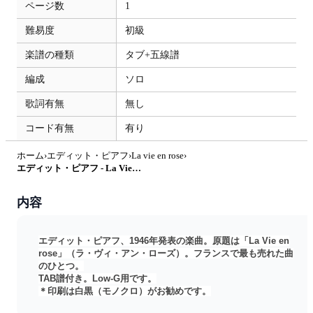
ページ数
1
難易度
初級
楽譜の種類
タブ+五線譜
編成
ソロ
歌詞有無
無し
コード有無
有り
ホーム
›
エディット・ピアフ
›
La vie en rose
›
エディット・ピアフ - La Vie en rose（ラ・ヴィ・アン・ローズ） (ｳｸﾚﾚｿﾛ/Low-G/初級～中級) by ukulelepapa
内容
エディット・ピアフ、1946年発表の楽曲。原題は「La Vie en
rose」（ラ・ヴィ・アン・ローズ）。フランスで最も売れた曲
のひとつ。
TAB譜付き。Low-G用です。
＊印刷は白黒（モノクロ）がお勧めです。