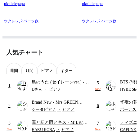
ukulelepapa
ukulelepapa
ウクレレ,
2 ページ数
ウクレレ,
2 ページ数
人気チャート
週間
月間
ピアノ
ギター
島のうた (セイレーンver.)
-
BTS (방탄
5
1
セイレーン(CV.鈴木みのり)
Intermedi
Dさん
・
ピアノ
HYBE Shee
New
(難易度:★★★★☆/歌詞・コ
단)
Brand New
- Mrs.GREEN
怪獣の花
ード・ペダル付き/『映画ちい
2
6
APPLE
ードパー
かわ 人魚の島のひみつ』よ
シータピアノ
・
ピアノ
ボーナス
り)
罪と罰と雨とキス
- M!LK(佐
ディズニ
3
7
野勇斗&吉田仁人)
レー
- Di
HARU KOBA
・
ピアノ
CAFUNE
New
New
ィズニー/D