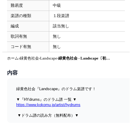
難易度
中級
楽譜の種類
１段楽譜
編成
該当無し
歌詞有無
無し
コード有無
無し
ホーム
›
緑黄色社会
›
Landscape
›
緑黄色社会 - Landscape〔初心者向け〕 by HYdrums
内容
緑黄色社会『Landscape』のドラム楽譜です！ 
▼『HYdrums』のドラム譜 一覧 ▼ 
https://www.kokomu.jp/artist/hydrums
 ▼ドラム譜の読み方（無料配布）▼ 
https://www.kokomu.jp/sheet-music/25356