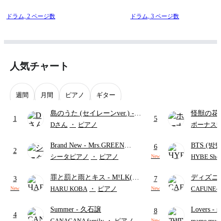
ドラム,
2 ページ数
ドラム,
3 ページ数
人気チャート
週間
月間
ピアノ
ギター
島のうた (セイレーンver.)
-
怪獣の花
1
5
セイレーン(CV.鈴木みのり)
ードパー
Dさん
・
ピアノ
ボーナス
(難易度:★★★★☆/歌詞・コ
Brand New
- Mrs.GREEN
BTS (방탄
ード・ペダル付き/『映画ちい
6
2
APPLE
Intermedi
かわ 人魚の島のひみつ』よ
シータピアノ
・
ピアノ
HYBE Shee
New
단)
り)
罪と罰と雨とキス
- M!LK(佐
ディズニ
3
7
野勇斗&吉田仁人)
レー
- Di
HARU KOBA
・
ピアノ
CAFUNE
New
New
ィズニー/D
Summer
- 久石譲
Lovers
- 
ード有)
8
4
ト)
CANACANA family
・
ピアノ
mame musi
New