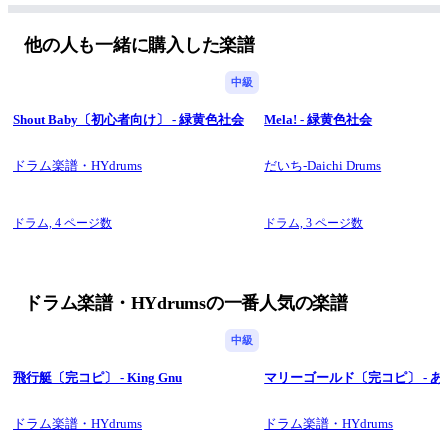
他の人も一緒に購入した楽譜
中級
Shout Baby〔初心者向け〕 - 緑黄色社会
Mela! - 緑黄色社会
ドラム楽譜・HYdrums
だいち-Daichi Drums
ドラム,
4 ページ数
ドラム,
3 ページ数
ドラム楽譜・HYdrumsの一番人気の楽譜
中級
飛行艇〔完コピ〕 - King Gnu
マリーゴールド〔完コピ〕 - 
ドラム楽譜・HYdrums
ドラム楽譜・HYdrums