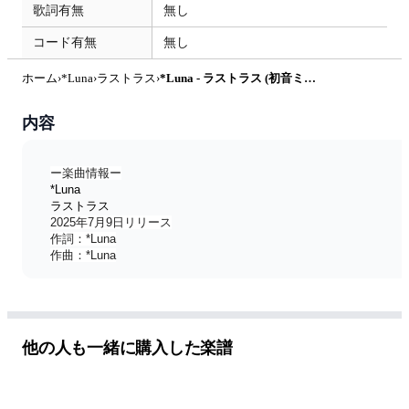
歌詞有無
無し
コード有無
無し
ホーム
›
*Luna
›
ラストラス
›
*Luna - ラストラス (初音ミク「マジカルミライ 2025」テーマソング) by レンコン
内容
ー楽曲情報ー
*Luna
ラストラス
2025年7月9日リリース
作詞：*Luna
作曲：*Luna
▼他の楽譜はこちらから▼
https://sites.google.com/view/rekoscore
他の人も一緒に購入した楽譜