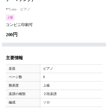
-
*Luna
ピアノ
上級
コンビニ印刷可
200円
主要情報
楽器
ピアノ
ページ数
8
難易度
上級
楽譜の種類
２段楽譜
編成
ソロ