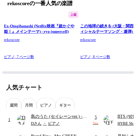
rekoscoreの一番人気の楽譜
上級
Ex-Otogibanashi (Netflix映画『超かぐや
この地球の続きを (大阪・関西
姫！』メインテーマ) - ryo (supercell)
ィシャルテーマソング・連弾) -
rekoscore
rekoscore
ピアノ,
7 ページ数
ピアノ,
8 ページ数
人気チャート
週間
月間
ピアノ
ギター
島のうた (セイレーンver.)
-
BTS (방탄
5
1
セイレーン(CV.鈴木みのり)
Intermedi
Dさん
・
ピアノ
HYBE Shee
New
(難易度:★★★★☆/歌詞・コ
단)