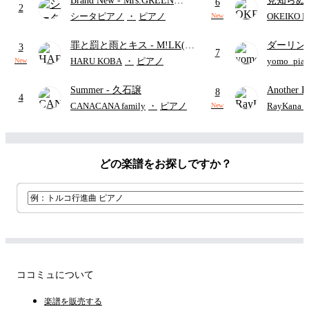
Brand New
- Mrs.GREEN
見知らぬ
ード・ペダル付き/『映画ちい
6
2
APPLE
ャツが乾
かわ 人魚の島のひみつ』よ
シータピアノ
・
ピアノ
OKEIKO P
New
歌)
り)
罪と罰と雨とキス
- M!LK(佐
ダーリン
3
7
野勇斗&吉田仁人)
APPLE
HARU KOBA
・
ピアノ
yomo_pia
New
付き／フ
Summer
- 久石譲
Another D
8
4
Hurwitz
CANACANA family
・
ピアノ
RayKan
New
どの楽譜をお探しですか？
ココミュについて
楽譜を販売する