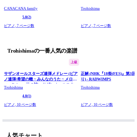
＜アレンジコンセプト＞
原曲のピアノを基礎としながら、強弱を意識したアレンジにし
CANACANA family
Trohishima
ました。
5.0
(2)
関連動画…「ベテルギウス / 優里」
https://youtu.be/dG2aAm-
ピアノ,
7 ページ数
ピアノ,
7 ページ数
C87A
✅チャンネル登録・Twitter・Instagramのフォローをぜひお願い
します！
Trohishimaの一番人気の楽譜
#楽譜にしてみた　#優里　#レオ　#楽譜　#ピアノ　#ソロ　
#trohishima
上級
サザンオールスターズ連弾メドレー (ピア
正解 (NHK『18祭(FES)』第3回(
========== 
ノ連弾/希望の轍 ~ みんなのうた ~ メロデ
り) - RADWIMPS
Trohishima（トロヒシマ） 大学生。
ィ ~ Relay～杜の詩) - サザンオールスタ
毎週金曜日17時に動画を公開。 有名曲をピアノのソロ楽譜や連
Trohishima
Trohishima
ーズ
弾楽譜などにアレンジしています。 
4.0
(1)
▼WEBSITE 
https://trohishima.com/
ピアノ,
10 ページ数
ピアノ,
10 ページ数
▼Twitter 
@trohishima ( 
https://twitter.com/Trohishima
 ) 
▼Instagram 
@trohishima ( 
https://www.instagram.com/trohishima/
 )
人気チャート