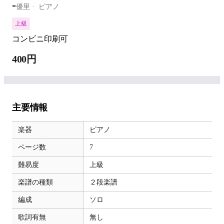
-
優里
ピアノ
上級
コンビニ印刷可
400円
主要情報
楽器
ピアノ
ページ数
7
難易度
上級
楽譜の種類
２段楽譜
編成
ソロ
歌詞有無
無し