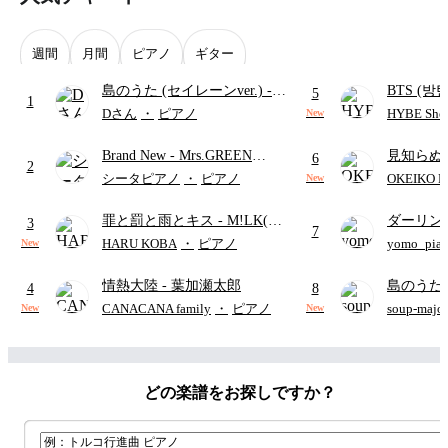
週間
月間
ピアノ
ギター
島のうた (セイレーンver.)
-
BTS (방탄
5
1
セイレーン(CV.鈴木みのり)
Intermedi
Dさん
・
ピアノ
HYBE Shee
New
(難易度:★★★★☆/歌詞・コ
단)
Brand New
- Mrs.GREEN
見知らぬ
ード・ペダル付き/『映画ちい
6
2
APPLE
ャツが乾
かわ 人魚の島のひみつ』よ
シータピアノ
・
ピアノ
OKEIKO P
New
歌)
り)
罪と罰と雨とキス
- M!LK(佐
ダーリン
3
7
野勇斗&吉田仁人)
APPLE
HARU KOBA
・
ピアノ
yomo_pia
New
付き／フ
情熱大陸
- 葉加瀬太郎
島のうた 
4
8
映画ちい
CANACANA family
・
ピアノ
soup-majo
New
New
つ
(ドレ
どの楽譜をお探しですか？