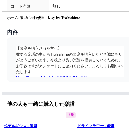
コード有無
無し
ホーム
›
優里
›
レオ
›
優里 - レオ by Trohishima
内容
【楽譜を購入された方へ】
数ある楽譜の中からTrohishimaの楽譜を購入いただき誠にあり
がとうございます。今後より良い楽譜を提供していくために、
お手数ですがアンケートにご協力ください。よろしくお願いい
たします。
https://forms.gle/xpWck2ZGNN2HMcBU6
==========
今回は犬目線の感動曲！
他の人も一緒に購入した楽譜
上級
優里さんの「レオ」を耳コピピアノソロアレンジしました。
フルバージョンでのお届けです。
ベデルギウス - 優里
ドライフラワー - 優里