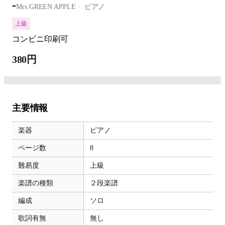
-
Mrs.GREEN APPLE
ピアノ
上級
コンビニ印刷可
380円
主要情報
楽器
ピアノ
ページ数
8
難易度
上級
楽譜の種類
２段楽譜
編成
ソロ
歌詞有無
無し