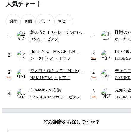
人気チャート
週間
月間
ピアノ
ギター
島のうた (セイレーンver.)
-
怪獣の花
1
5
セイレーン(CV.鈴木みのり)
ードパー
Dさん
・
ピアノ
ボーナス
(難易度:★★★★☆/歌詞・コ
Brand New
- Mrs.GREEN
BTS (방탄
ード・ペダル付き/『映画ちい
6
2
APPLE
Intermedi
かわ 人魚の島のひみつ』よ
シータピアノ
・
ピアノ
HYBE Shee
New
단)
り)
罪と罰と雨とキス
- M!LK(佐
ディズニ
3
7
野勇斗&吉田仁人)
レー
- Di
HARU KOBA
・
ピアノ
CAFUNE
New
New
ィズニー/D
Summer
- 久石譲
見知らぬ
ード有)
8
4
ャツが乾
CANACANA family
・
ピアノ
OKEIKO P
New
歌)
どの楽譜をお探しですか？