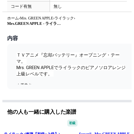
コード有無
無し
ホーム
›
Mrs. GREEN APPLE
›
ライラック
›
Mrs.GREEN APPLE - ライラック (忘却バッテリー/上級レベル) by Saori8Piano
内容
ＴＶアニメ『忘却バッテリー』オープニング・テー
マ。 
Mrs. GREEN APPLEでライラックのピアノソロアレンジ
上級レベルです。 
☆原曲キー
☆フル
☆上級レベル
他の人も一緒に購入した楽譜
初級
Soranji - Mrs.GREEN APPLE