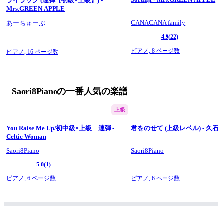
ライラック (連弾【初級×上級】) -
Mrs.GREEN APPLE
CANACANA family
あーちゅーぶ
4.9
(22)
ピアノ,
8 ページ数
ピアノ,
16 ページ数
Saori8Pianoの一番人気の楽譜
上級
You Raise Me Up/初中級×上級 連弾 -
君をのせて (上級レベル) - 久石 
Celtic Woman
Saori8Piano
Saori8Piano
5.0
(1)
ピアノ,
6 ページ数
ピアノ,
6 ページ数