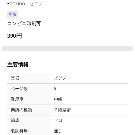
-
TOMOO
ピアノ
中級
コンビニ印刷可
390円
主要情報
楽器
ピアノ
ページ数
5
難易度
中級
楽譜の種類
２段楽譜
編成
ソロ
歌詞有無
無し