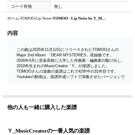
コード有無
無し
ホーム
›
TOMOO
›
Lip Noise
›
TOMOO - Lip Noise by Y_MusicCreator
内容
この曲は2025年11月12日にリリースされたTOMOOさんの
Major 2nd Album 「DEAR MYSTERIES」収録曲です。
2026年4月に音楽高校に入学した作曲家・編曲家の駆け出し、
2010年生まれのMusicCreator「Y」が採譜しました。
TOMOOさんの楽曲の楽譜はこれで42作中の31作目です。
Youtubeの動画は、楽譜作成ソフトで演奏させたバージョンで
す。
実際にYが耳コピピアノ演奏した動画は
https://youtu.be/7sT8dlGjI38
をご覧ください。
※演奏をしたあとに「こう弾いたらさらに上質」という発想で
他の人も一緒に購入した楽譜
採譜をしておりますため、演奏したメロディーと楽譜の内容は
異なります
Ｙ_MusicCreatorの一番人気の楽譜