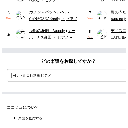
Dさん
・
ピアノ
HARU KO
(難易度:★★★★☆/歌詞・コ
カノン
- パッヘルベル
島のうた 
ード・ペダル付き/『映画ちい
3
7
映画ちい
かわ 人魚の島のひみつ』よ
CANACANA family
・
ピアノ
soup-majo
New
New
つ
(ドレ
り)
怪獣の花唄
- Vaundy
(キーボ
ディズニ
8
4
ードパート)
レー
- Di
ボーナス森田
・
ピアノ
⋯
CAFUNE
New
ィズニー/D
ード有)
どの楽譜をお探しですか？
ココミュについて
楽譜を販売する