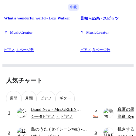
中級
What a wonderful world - Lexi Walker
見知らぬ糸 - スピッツ
Ｙ_MusicCreator
Ｙ_MusicCreator
ピアノ,
4 ページ数
ピアノ,
5 ページ数
人気チャート
週間
月間
ピアノ
ギター
Brand New
- Mrs.GREEN
真夏の果
5
1
APPLE
ターズ
シータピアノ
・
ピアノ
龍藏_Ryuz
New
島のうた (セイレーンver.)
-
机さする
2
6
セイレーン(CV.鈴木みのり)