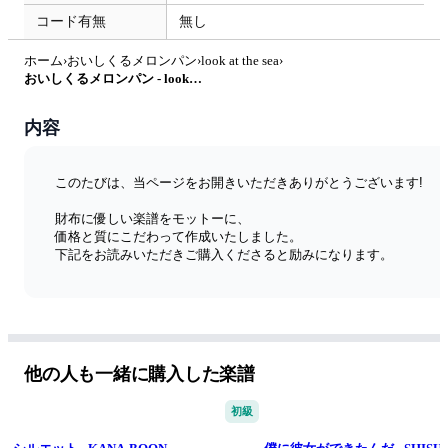
コード有無
無し
ホーム
›
おいしくるメロンパン
›
look at the sea
›
おいしくるメロンパン - look at the sea by たぶべー@財布に優しいベース用楽譜屋さん
内容
このたびは、当ページをお開きいただきありがとうございます!
財布に優しい楽譜をモットーに、
価格と質にこだわって作成いたしました。
下記をお読みいただきご購入くださると励みになります。
◆特徴
学生さんでも初心者さんでも購入しやすいように、なるべく最
安値で、更に私自身ベーシストとして見やすさにもこだわって
作成し、販売をしております。
他の人も一緒に購入した楽譜
◆楽譜のポイント
五線譜とTAB譜面の2段譜です。
初級
TABの数字を見やすくする為に大きくして、
なるべく4小節ごとに段を区切っているので