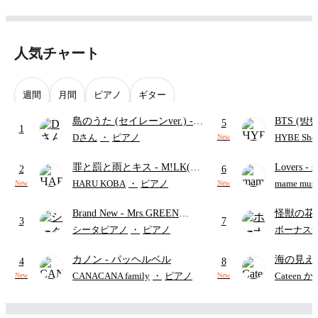
人気チャート
週間
月間
ピアノ
ギター
島のうた (セイレーンver.)
-
BTS (방탄
5
1
セイレーン(CV.鈴木みのり)
Intermedi
Dさん
・
ピアノ
HYBE Shee
New
(難易度:★★★★☆/歌詞・コ
단)
罪と罰と雨とキス
- M!LK(佐
Lovers
- 
ード・ペダル付き/『映画ちい
2
6
野勇斗&吉田仁人)
ト)
かわ 人魚の島のひみつ』よ
HARU KOBA
・
ピアノ
mame musi
New
New
り)
Brand New
- Mrs.GREEN
怪獣の花
3
7
APPLE
ードパー
シータピアノ
・
ピアノ
ボーナス
カノン
- パッヘルベル
海の見え
4
8
CANACANA family
・
ピアノ
Cateen 
New
New