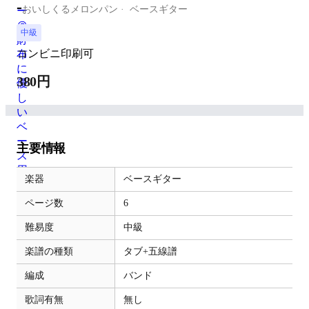
-
おいしくるメロンパン
ベースギター
中級
コンビニ印刷可
380円
主要情報
楽器
ベースギター
ページ数
6
難易度
中級
楽譜の種類
タブ+五線譜
編成
バンド
歌詞有無
無し