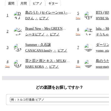
週間
月間
ピアノ
ギター
島のうた (セイレーンver.)
-
BTS (방탄
5
1
セイレーン(CV.鈴木みのり)
Intermedi
Dさん
・
ピアノ
HYBE Shee
New
(難易度:★★★★☆/歌詞・コ
단)
Brand New
- Mrs.GREEN
lulu.
- Mr
ード・ペダル付き/『映画ちい
6
2
APPLE
かわ 人魚の島のひみつ』よ
シータピアノ
・
ピアノ
そうちゃ
New
り)
Summer
- 久石譲
ダーリン
3
7
APPLE
CANACANA family
・
ピアノ
yomo_pia
付き／フ
罪と罰と雨とキス
- M!LK(佐
島のうた 
4
8
野勇斗&吉田仁人)
映画ちい
HARU KOBA
・
ピアノ
soup-majo
New
New
つ
(ドレ
どの楽譜をお探しですか？