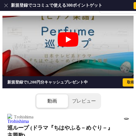
新規登録でココミュで使える300ポイントゲット
会員登録・ログイ
巡ループ (ドラマ『ちはやふる－めぐり－』
新規登録で1,200円分キャッシュプレゼント中
取得
動画
プレビュー
Trohishima
巡ループ (ドラマ『ちはやふる－めぐり－』
1/5
主題歌)