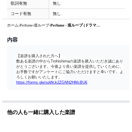
歌詞有無
無し
コード有無
無し
ホーム
›
Perfume
›
巡ループ
›
Perfume - 巡ループ (ドラマ『ちはやふる－めぐり－』主題歌) by Trohishima
内容
【楽譜を購入された方へ】
数ある楽譜の中からTrohishimaの楽譜を購入いただき誠にあり
がとうございます。今後より良い楽譜を提供していくために、
お手数ですがアンケートにご協力いただけますと幸いです。よ
ろしくお願いいたします。
https://forms.gle/xpWck2ZGNN2HMcBU6
========== 
今回は話題のドラマ主題歌より！
Perfumeさんの「巡ループ」（日本テレビ系連続ドラマ『ちは
やふる－めぐり－』主題歌）を耳コピピアノソロアレンジしま
した。
他の人も一緒に購入した楽譜
フルバージョンでのお届けです。
＜アレンジコンセプト＞
ポリリズムな原曲の中から演奏しやすくかつかっこいい部分を
取り出したアレンジにしました。