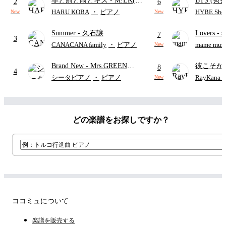
罪と罰と雨とキス
- M!LK(佐
BTS (방탄
ード・ペダル付き/『映画ちい
2
6
野勇斗&吉田仁人)
Intermedi
かわ 人魚の島のひみつ』よ
HARU KOBA
・
ピアノ
HYBE Shee
New
New
단)
り)
Summer
- 久石譲
Lovers
- 
7
3
ト)
CANACANA family
・
ピアノ
mame musi
New
Brand New
- Mrs.GREEN
彼こそが海賊 
8
4
APPLE
Caribbean
シータピアノ
・
ピアノ
RayKan
New
リビアン
どの楽譜をお探しですか？
ココミュについて
楽譜を販売する