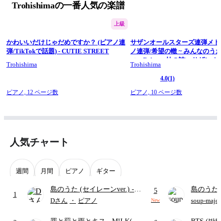
Trohishimaの一番人気の楽譜
関連動画…「STAR TRAIN / Perfume」
https://youtu.be/xHeb3DEO3bQ
☆チャンネル登録・SNS(X/Instagram)のフォローをぜひお願い
上級
します！
#楽譜にしてみた　#Perfume　#巡ループ　#ちはやふる　#楽
かわいいだけじゃだめですか？ (ピアノ連
サザンオールスターズ連弾メドレ
譜　#弾いてみた　#ピアノ　#trohishima
弾/TikTokで話題) - CUTIE STREET
ノ連弾/希望の轍 ~ みんなのうた
========== 
ィ ~ Relay～杜の詩) - サザン
Trohishima
Trohishima
Trohishima（トロヒシマ） 
ーズ
金曜日17時に動画を公開。 
4.0
(1)
有名曲をピアノのソロ楽譜や連弾楽譜などにアレンジしていま
ピアノ,
12 ページ数
ピアノ,
10 ページ数
す。 
▼WEBSITE 
https://trohishima.com/
▼X(Twitter) 
@trohishima ( 
https://x.com/Trohishima
 ) 
▼Instagram 
人気チャート
@trohishima ( 
https://www.instagram.com/trohishima/
 )
週間
月間
ピアノ
ギター
島のうた (セイレーンver.)
-
島のうた 
5
1
セイレーン(CV.鈴木みのり)
映画ちい
Dさん
・
ピアノ
soup-majo
New
(難易度:★★★★☆/歌詞・コ
つ
(ドレ