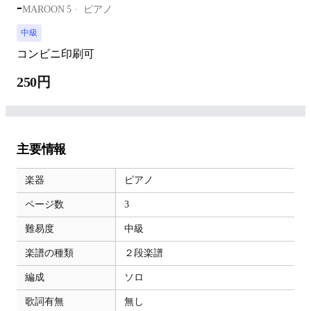
-
MAROON 5
ピアノ
中級
コンビニ印刷可
250円
主要情報
楽器
ピアノ
ページ数
3
難易度
中級
楽譜の種類
２段楽譜
編成
ソロ
歌詞有無
無し