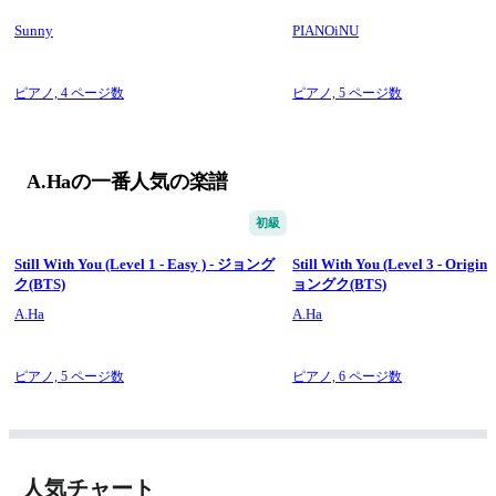
簡単な楽譜、調号がない楽譜、ボーカル楽譜（Down Key）、
Original Key上げます。
Sunny
PIANOiNU
ピアノ,
4 ページ数
ピアノ,
5 ページ数
自分のレベルに合った楽譜を選択してください。
A.Haの一番人気の楽譜
♥  A.Ha youtube ♥  
♥  A.Ha Instagram ♥  
初級
Still With You (Level 1 - Easy ) - ジョング
Still With You (Level 3 - Origin
ク(BTS)
ョングク(BTS)
A.Ha
A.Ha
ピアノ,
5 ページ数
ピアノ,
6 ページ数
人気チャート