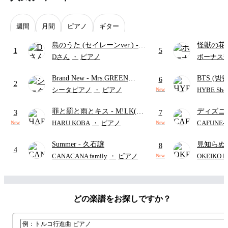
週間
月間
ピアノ
ギター
島のうた (セイレーンver.)
-
怪獣の花
1
5
セイレーン(CV.鈴木みのり)
ードパー
Dさん
・
ピアノ
ボーナス
(難易度:★★★★☆/歌詞・コ
Brand New
- Mrs.GREEN
BTS (방탄
ード・ペダル付き/『映画ちい
6
2
APPLE
Intermedi
かわ 人魚の島のひみつ』よ
シータピアノ
・
ピアノ
HYBE Shee
New
단)
り)
罪と罰と雨とキス
- M!LK(佐
ディズニ
3
7
野勇斗&吉田仁人)
レー
- Di
HARU KOBA
・
ピアノ
CAFUNE
New
New
ィズニー/D
Summer
- 久石譲
見知らぬ
ード有)
8
4
ャツが乾
CANACANA family
・
ピアノ
OKEIKO P
New
歌)
どの楽譜をお探しですか？