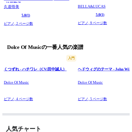
- 松田聖子
BELLA&LUCAS
久道悟美
5.0
(1)
5.0
(1)
ピアノ,
9 ページ数
ピアノ,
2 ページ数
Dolce Of Musicの一番人気の楽譜
入門
くつずれ - ハチワレ（CV:田中誠人）
ヘドウィグのテーマ - John Will
Dolce Of Music
Dolce Of Music
ピアノ,
4 ページ数
ピアノ,
5 ページ数
人気チャート