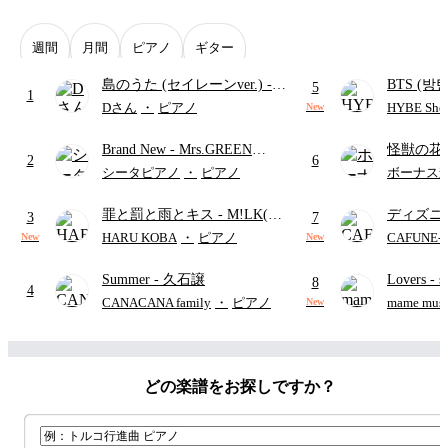
週間
月間
ピアノ
ギター
島のうた (セイレーンver.)
-
BTS (방탄
5
1
セイレーン(CV.鈴木みのり)
Intermedi
Dさん
・
ピアノ
HYBE Shee
New
(難易度:★★★★☆/歌詞・コ
단)
Brand New
- Mrs.GREEN
怪獣の花
ード・ペダル付き/『映画ちい
2
6
APPLE
ードパー
かわ 人魚の島のひみつ』よ
シータピアノ
・
ピアノ
ボーナス
り)
罪と罰と雨とキス
- M!LK(佐
ディズニ
3
7
野勇斗&吉田仁人)
レー
- Di
HARU KOBA
・
ピアノ
CAFUNE
New
New
ィズニー/D
Summer
- 久石譲
Lovers
- 
ード有)
8
4
ト)
CANACANA family
・
ピアノ
mame musi
New
どの楽譜をお探しですか？