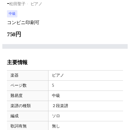
-
松田聖子
ピアノ
中級
コンビニ印刷可
750円
主要情報
楽器
ピアノ
ページ数
5
難易度
中級
楽譜の種類
２段楽譜
編成
ソロ
歌詞有無
無し