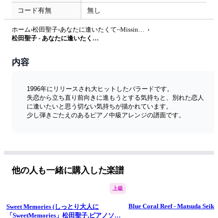
コード有無
無し
ホーム
›
松田聖子
›
あなたに逢いたくて~Missing You
›
松田聖子 - あなたに逢いたくて~Missing You by Dolce Of Music - Original Scores
内容
1996年にリリースされ大ヒットしたバラードです。
失恋から立ち直り前向きに進もうとする気持ちと、別れた恋人
に逢いたいと思う切ない気持ちが描かれています。
少し弾きごたえのあるピアノ中級アレンジの譜面です。
他の人も一緒に購入した楽譜
上級
Blue Coral Reef - Matsuda Seiko
Sweet Memories (しっとり大人に
「SweetMemories」松田聖子,ピアノソロ)