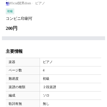
-
Official髭男dism
ピアノ
初級
コンビニ印刷可
200円
主要情報
楽器
ピアノ
ページ数
4
難易度
初級
楽譜の種類
２段楽譜
編成
ソロ
歌詞有無
無し