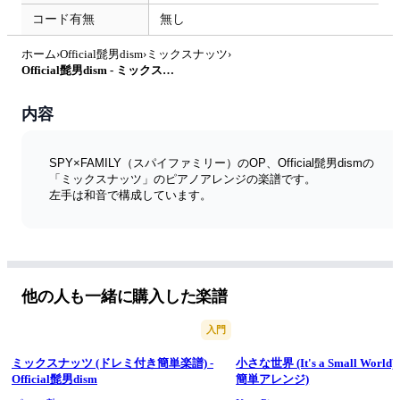
コード有無
無し
ホーム
›
Official髭男dism
›
ミックスナッツ
›
Official髭男dism - ミックスナッツ (和音で弾くミックスナッツ) by ピアノ塾
内容
SPY×FAMILY（スパイファミリー）のOP、Official髭男dismの
「ミックスナッツ」のピアノアレンジの楽譜です。
左手は和音で構成しています。
他の人も一緒に購入した楽譜
入門
ミックスナッツ (ドレミ付き簡単楽譜) -
小さな世界 (It's a Small Worl
Official髭男dism
簡単アレンジ)