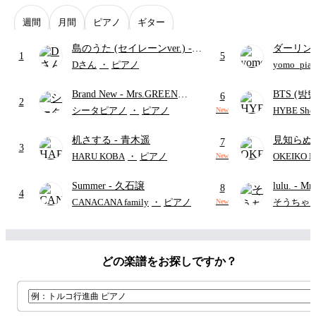
週間
月間
ピアノ
ギター
島のうた (セイレーンver.)
-
ダーリン
1
5
セイレーン(CV.鈴木みのり)
APPLE
Dさん
・
ピアノ
yomo_pia
(難易度:★★★★☆/歌詞・コ
付き／フ
Brand New
- Mrs.GREEN
BTS (방탄
ード・ペダル付き/『映画ちい
6
2
APPLE
Intermedi
かわ 人魚の島のひみつ』よ
シータピアノ
・
ピアノ
HYBE Shee
New
단)
り)
机さする
- 青木遥
見知らぬ
7
3
ャツが乾
HARU KOBA
・
ピアノ
OKEIKO P
New
歌)
Summer
- 久石譲
lulu.
- Mr
8
4
CANACANA family
・
ピアノ
そうちゃ
New
どの楽譜をお探しですか？