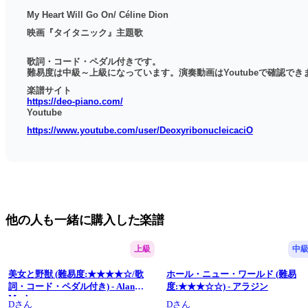
My Heart Will Go On/ Céline Dion
映画『タイタニック』主題歌
歌詞・コード・ペダル付きです。
難易度は中級～上級になっています。演奏動画はYoutubeで確認でき
楽譜サイト
https://deo-piano.com/
Youtube
https://www.youtube.com/user/DeoxyribonucleicaciO
他の人も一緒に購入した楽譜
上級
中
美女と野獣 (難易度:★★★★☆/歌
ホール・ニュー・ワールド (難易
詞・コード・ペダル付き) - Alan
度:★★★☆☆) - アラジン
Menken
Dさん
Dさん