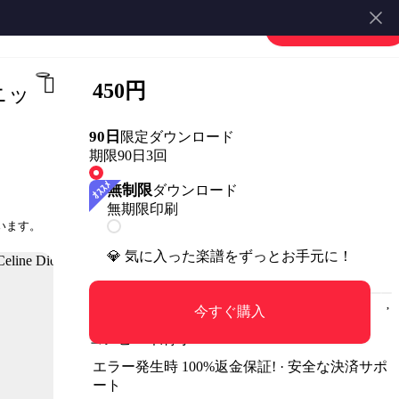
楽譜を販売する
会員登録・ログイン
450円
ニッ
90日
限定ダウンロード
期限90日
3回
無制限
ダウンロード
無期限
印刷
います。
💎 気に入った楽譜をずっとお手元に！
今すぐ購入
コンビニ印刷可
エラー発生時 100%返金保証! · 安全な決済サポ
ート