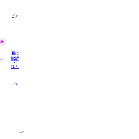
ル・マーメイド』より) - ジョデ
じあやの
ィ・ベンソン
5.0
(1)
5.0
(1)
ピアノ,
4 ページ数
ピアノ,
6 ページ数
上級
上級
君はともだち (難易度:★★★★☆/
Flower Dance - フラワーダンス
ダ
歌詞・コード・ペダル付き/映画
易度:★★★☆☆/コード・ペダ
『トイ・ストーリー』主題歌) - ラ
き ) - DJ OKAWARI
Dさん
Dさん
ンディ・ニューマン
4.7
(3)
5.0
(8)
ピアノ,
4 ページ数
ピアノ,
6 ページ数