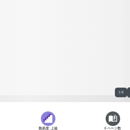
1/6
難易度: 上級
6 ページ数