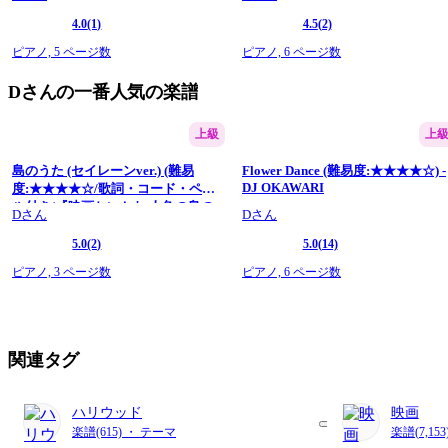
4.0
(1)
4.5
(2)
ピアノ,
5 ページ数
ピアノ,
6 ページ数
Dさんの一番人気の楽譜
上級
上
島のうた (セイレーンver.) (難易
Flower Dance (難易度:★★★★☆) -
DJ OKAWARI
度:★★★★☆/歌詞・コード・ペダ
ル付き/『映画ちいかわ 人魚の島の
Dさん
Dさん
ひみつ』より) - セイレーン(CV.鈴木
みのり)
5.0
(2)
5.0
(14)
ピアノ,
3 ページ数
ピアノ,
6 ページ数
関連タグ
ハリウッド
映画
楽譜(615) ・ テーマ
楽譜(7,15