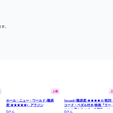
ます。
級
上級
ホール・ニュー・ワールド (難易
Soranji (難易度:★★★★☆/歌詞
度:★★★★★) - アラジン
コード・ペダル付き/映画『ラー
リより愛を込めて』主題歌) - Mrs
Dさん
Dさん