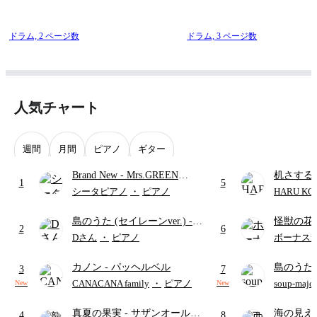
ドラム,
2 ページ数
ドラム,
3 ページ数
人気チャート
週間
月間
ピアノ
ギター
Brand New
- Mrs.GREEN
机さする
1
5
APPLE
シータピアノ
・
ピアノ
HARU KO
島のうた (セイレーンver.)
-
怪獣の花
2
6
セイレーン(CV.鈴木みのり)
ードパー
Dさん
・
ピアノ
ボーナス
(難易度:★★★★☆/歌詞・コ
カノン
- パッヘルベル
島のうた 
ード・ペダル付き/『映画ちい
3
7
映画ちい
かわ 人魚の島のひみつ』よ
CANACANA family
・
ピアノ
soup-majo
New
New
つ
(ドレ
り)
真夏の果実
- サザンオールス
海の見え
4
8