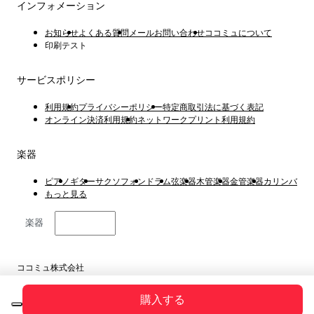
インフォメーション
お知らせ
よくある質問
メールお問い合わせ
ココミュについて
印刷テスト
サービスポリシー
利用規約
プライバシーポリシー
特定商取引法に基づく表記
オンライン決済利用規約
ネットワークプリント利用規約
楽器
ピアノ
ギター
サクソフォン
ドラム
弦楽器
木管楽器
金管楽器
カリンバ
もっと見る
楽器
日本語
ココミュ株式会社
東京都港区虎ノ門4丁目1−1 23階
Copyright © 2019 ~ 2026
購入する