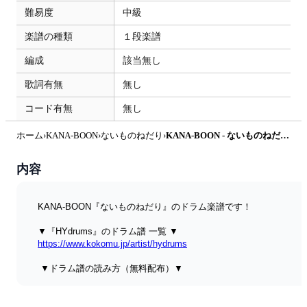
難易度
中級
楽譜の種類
１段楽譜
編成
該当無し
歌詞有無
無し
コード有無
無し
ホーム
›
KANA-BOON
›
ないものねだり
›
KANA-BOON - ないものねだり〔完コピ〕 by HYdrums
内容
KANA-BOON『ないものねだり』のドラム楽譜です！ 
▼『HYdrums』のドラム譜 一覧 ▼ 
https://www.kokomu.jp/artist/hydrums
 ▼ドラム譜の読み方（無料配布）▼ 
https://www.kokomu.jp/sheet-music/25520