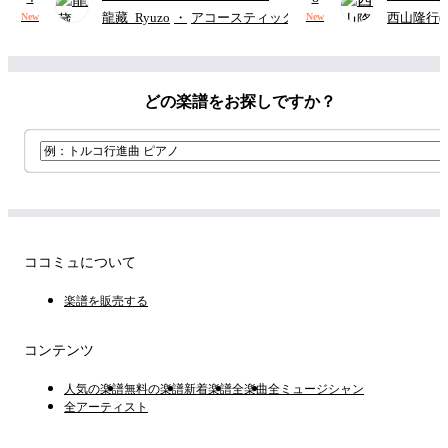
ターズ
ウクレレ（S
龍藏_Ryuzo
・
アコースティックギター
西山隆行(Nis
New
New
アレンジ譜
どの楽譜をお探しですか？
ココミュについて
楽譜を販売する
コンテンツ
人気の楽譜
無料の楽譜
新着楽譜
全楽曲
全ミュージシャン
全アーティスト