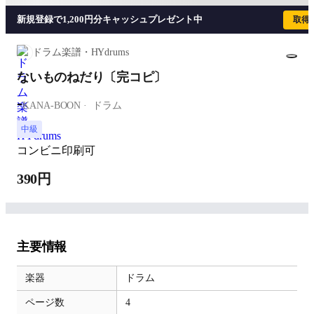
新規登録で1,200円分キャッシュプレゼント中
取得
ドラム楽譜・HYdrums
ないものねだり〔完コピ〕
-
KANA-BOON
ドラム
中級
コンビニ印刷可
390円
主要情報
楽器
ドラム
ページ数
4