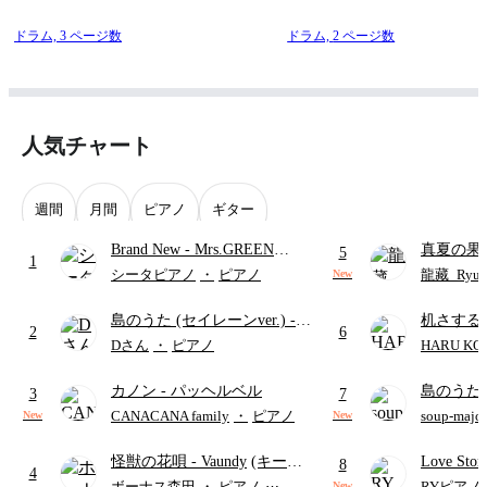
ドラム,
3 ページ数
ドラム,
2 ページ数
人気チャート
週間
月間
ピアノ
ギター
Brand New
- Mrs.GREEN
真夏の果
5
1
APPLE
ターズ
シータピアノ
・
ピアノ
龍藏_Ryuz
New
島のうた (セイレーンver.)
-
机さする
2
6
セイレーン(CV.鈴木みのり)
Dさん
・
ピアノ
HARU KO
(難易度:★★★★☆/歌詞・コ
カノン
- パッヘルベル
島のうた 
ード・ペダル付き/『映画ちい
3
7
映画ちい
かわ 人魚の島のひみつ』よ
CANACANA family
・
ピアノ
soup-majo
New
New
つ
(ドレ
り)
怪獣の花唄
- Vaundy
(キーボ
Love St
8
4
ードパート)
ボーナス森田
・
ピアノ
⋯
RYピアノ
New