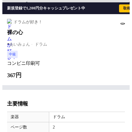
新規登録で1,200円分キャッシュプレゼント中
取得
ドラムが好き！
裸の心
-
あいみょん
ドラム
中級
コンビニ印刷可
367円
主要情報
楽器
ドラム
ページ数
2