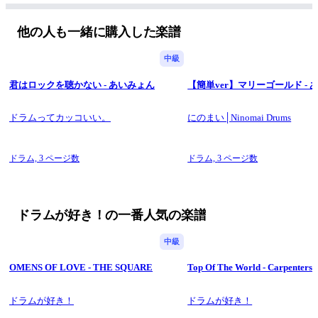
※もう少し簡単なバージョンや
他の人も一緒に購入した楽譜
繰り返しマークのないバージョンなどを
中級
ご希望の際は無料でアレンジさせて頂きますので
通常版をご購入後
君はロックを聴かない - あいみょん
【簡単ver】マリーゴールド - 
drumgasuki@gmail.com
ドラムってカッコいい。
にのまい│Ninomai Drums
までご連絡くださいますようお願い致します。
ドラム,
3 ページ数
ドラム,
3 ページ数
ドラムが好き！の一番人気の楽譜
中級
OMENS OF LOVE - THE SQUARE
Top Of The World - Carpenters
ドラムが好き！
ドラムが好き！