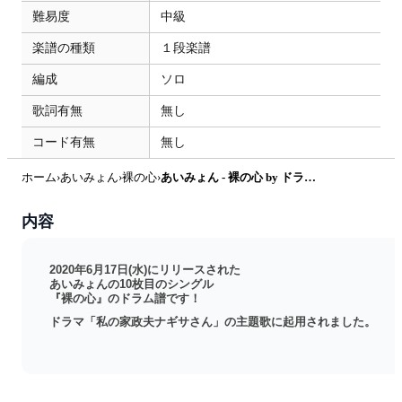
難易度
中級
楽譜の種類
１段楽譜
編成
ソロ
歌詞有無
無し
コード有無
無し
ホーム
›
あいみょん
›
裸の心
›
あいみょん - 裸の心 by ドラムが好き！
内容
2020年6月17日(水)にリリースされた
あいみょんの10枚目のシングル
『裸の心』のドラム譜です！
ドラマ「私の家政夫ナギサさん」の主題歌に起用されました。
音符の読み方はこちらからダウンロード出来ます！
https://www.kokomu.jp/sheet-music/7636