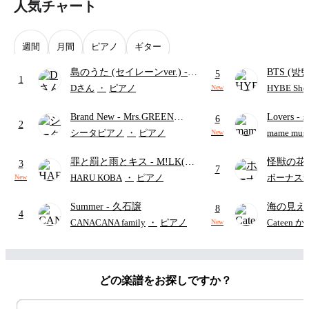
人気チャート
週間
月間
ピアノ
ギター
島のうた (セイレーンver.)
-
BTS (방탄
5
1
セイレーン(CV.鈴木みのり)
Intermedi
Dさん
・
ピアノ
HYBE Shee
New
(難易度:★★★★☆/歌詞・コ
단)
Brand New
- Mrs.GREEN
Lovers
- 
ード・ペダル付き/『映画ちい
6
2
APPLE
ト)
かわ 人魚の島のひみつ』よ
シータピアノ
・
ピアノ
mame musi
New
り)
罪と罰と雨とキス
- M!LK(佐
怪獣の花
3
7
野勇斗&吉田仁人)
ードパー
HARU KOBA
・
ピアノ
ボーナス
New
Summer
- 久石譲
海の見え
8
4
CANACANA family
・
ピアノ
Cateen 
New
どの楽譜をお探しですか？