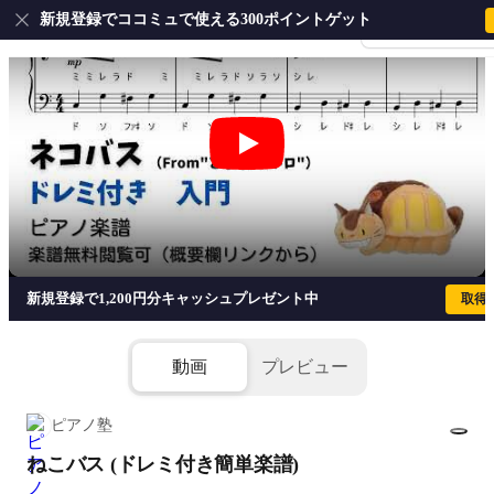
新規登録でココミュで使える300ポイントゲット
会員登録・ログイ
ねこバス (ドレミ付き簡単楽譜) - 久石
新規登録で1,200円分キャッシュプレゼント中
取得
動画
プレビュー
ピアノ塾
ねこバス (ドレミ付き簡単楽譜)
1/2