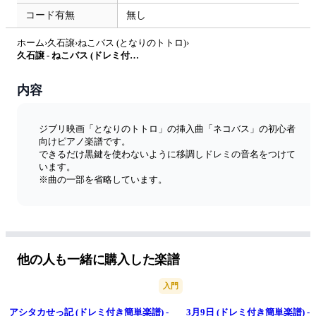
コード有無
無し
ホーム
›
久石譲
›
ねこバス (となりのトトロ)
›
久石譲 - ねこバス (ドレミ付き簡単楽譜) by ピアノ塾
内容
ジブリ映画「となりのトトロ」の挿入曲「ネコバス」の初心者
向けピアノ楽譜です。
できるだけ黒鍵を使わないように移調しドレミの音名をつけて
います。
※曲の一部を省略しています。
他の人も一緒に購入した楽譜
入門
アシタカせっ記 (ドレミ付き簡単楽譜) -
3月9日 (ドレミ付き簡単楽譜) -