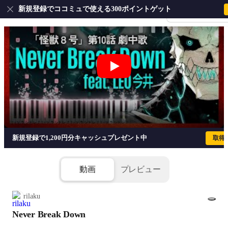
新規登録でココミュで使える300ポイントゲット
会員登録・ログイ
Never Break Down - 坂東祐大
新規登録で1,200円分キャッシュプレゼント中
取得
動画
プレビュー
rilaku
Never Break Down
1/3