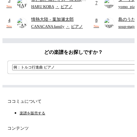
3
7
野勇斗&吉田仁人)
APPLE
HARU KOBA
・
ピアノ
yomo_pia
New
付き／フ
情熱大陸
- 葉加瀬太郎
島のうた 
4
8
映画ちい
CANACANA family
・
ピアノ
soup-majo
New
New
つ
(ドレ
どの楽譜をお探しですか？
ココミュについて
楽譜を販売する
コンテンツ