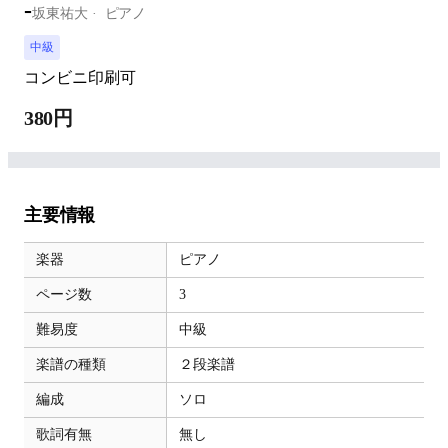
-
坂東祐大
ピアノ
中級
コンビニ印刷可
380円
主要情報
楽器
ピアノ
ページ数
3
難易度
中級
楽譜の種類
２段楽譜
編成
ソロ
歌詞有無
無し